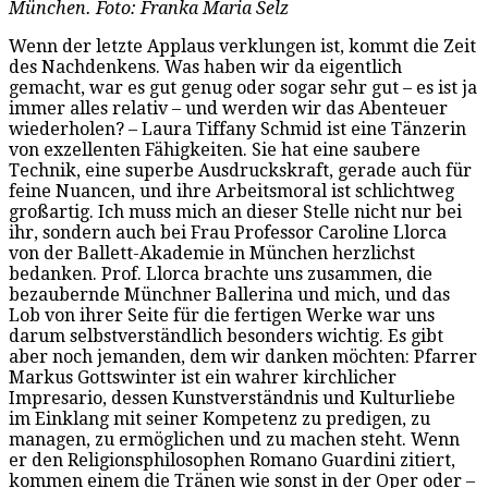
München. Foto: Franka Maria Selz
Wenn der letzte Applaus verklungen ist, kommt die Zeit
des Nachdenkens. Was haben wir da eigentlich
gemacht, war es gut genug oder sogar sehr gut – es ist ja
immer alles relativ – und werden wir das Abenteuer
wiederholen? – Laura Tiffany Schmid ist eine Tänzerin
von exzellenten Fähigkeiten. Sie hat eine saubere
Technik, eine superbe Ausdruckskraft, gerade auch für
feine Nuancen, und ihre Arbeitsmoral ist schlichtweg
großartig. Ich muss mich an dieser Stelle nicht nur bei
ihr, sondern auch bei Frau Professor Caroline Llorca
von der Ballett-Akademie in München herzlichst
bedanken. Prof. Llorca brachte uns zusammen, die
bezaubernde Münchner Ballerina und mich, und das
Lob von ihrer Seite für die fertigen Werke war uns
darum selbstverständlich besonders wichtig. Es gibt
aber noch jemanden, dem wir danken möchten: Pfarrer
Markus Gottswinter ist ein wahrer kirchlicher
Impresario, dessen Kunstverständnis und Kulturliebe
im Einklang mit seiner Kompetenz zu predigen, zu
managen, zu ermöglichen und zu machen steht. Wenn
er den Religionsphilosophen Romano Guardini zitiert,
kommen einem die Tränen wie sonst in der Oper oder –