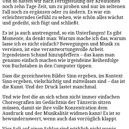
Und so hatten wir nach Fertigstellung der Kreationen
noch zehn Tage Zeit, um zu proben und nur im seltenen
Fall noch zu ergänzen oder zu ändern. Es war ein
erleichterndes Gefühl zu sehen, wie schön alles wächst
und gedeiht, sich fügt und schließt.
Es ist ja auch anstrengend, so ein Unterfangen! Es gibt
Momente, da denkt man: Warum mache ich das, warum
lasse ich es nicht einfach? Bewegungen und Musik zu
vereinen, ist eine verantwortungsvolle Arbeit.
Irgendeinen Schund hinzupfeffern – das kann man
genauso einfach machen wie irgendeine Reihenfolge
von Buchstaben in den Computer tippen.
Dass die gezeichneten Bilder Sinn ergeben, im Kontext
Sinn ergeben, vielschichtig und mitteilsam sind – das ist
die Kunst. Und der Druck lastet manchmal.
Und wie fest die an sich schon nicht immer einfachen
Choreografien im Gedächtnis der Tänzerin sitzen
müssen, damit sie ihre volle Konzentration dem
Ausdruck und der Musikalität widmen kann! Es ist so
bewundernswert, wenn auch das vorzüglich klappt.
Vier Soli auf einen Schlag sind wirklich nicht wenig.