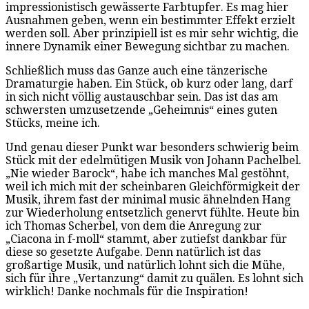
impressionistisch gewässerte Farbtupfer. Es mag hier
Ausnahmen geben, wenn ein bestimmter Effekt erzielt
werden soll. Aber prinzipiell ist es mir sehr wichtig, die
innere Dynamik einer Bewegung sichtbar zu machen.
Schließlich muss das Ganze auch eine tänzerische
Dramaturgie haben. Ein Stück, ob kurz oder lang, darf
in sich nicht völlig austauschbar sein. Das ist das am
schwersten umzusetzende „Geheimnis“ eines guten
Stücks, meine ich.
Und genau dieser Punkt war besonders schwierig beim
Stück mit der edelmütigen Musik von Johann Pachelbel.
„Nie wieder Barock“, habe ich manches Mal gestöhnt,
weil ich mich mit der scheinbaren Gleichförmigkeit der
Musik, ihrem fast der minimal music ähnelnden Hang
zur Wiederholung entsetzlich genervt fühlte. Heute bin
ich Thomas Scherbel, von dem die Anregung zur
„Ciacona in f-moll“ stammt, aber zutiefst dankbar für
diese so gesetzte Aufgabe. Denn natürlich ist das
großartige Musik, und natürlich lohnt sich die Mühe,
sich für ihre „Vertanzung“ damit zu quälen. Es lohnt sich
wirklich! Danke nochmals für die Inspiration!