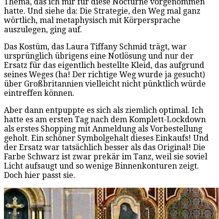
Thema, das ich mir für diese Nocturne vorgenommen
hatte. Und siehe da: Die Strategie, den Weg mal ganz
wörtlich, mal metaphysisch mit Körpersprache
auszulegen, ging auf.
Das Kostüm, das Laura Tiffany Schmid trägt, war
ursprünglich übrigens eine Notlösung und nur der
Ersatz für das eigentlich bestellte Kleid, das aufgrund
seines Weges (ha! Der richtige Weg wurde ja gesucht)
über Großbritannien vielleicht nicht pünktlich würde
eintreffen können.
Aber dann entpuppte es sich als ziemlich optimal. Ich
hatte es am ersten Tag nach dem Komplett-Lockdown
als erstes Shopping mit Anmeldung als Vorbestellung
geholt. Ein schöner Symbolgehalt dieses Einkaufs! Und
der Ersatz war tatsächlich besser als das Original! Die
Farbe Schwarz ist zwar prekär im Tanz, weil sie soviel
Licht aufsaugt und so wenige Binnenkonturen zeigt.
Doch hier passt sie.