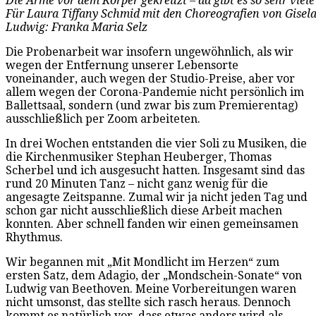
Die Arme vor dem Körper gekreuzt – da gibt es so sehr viele
Für Laura Tiffany Schmid mit den Choreografien von Gisel
Ludwig: Franka Maria Selz
Die Probenarbeit war insofern ungewöhnlich, als wir
wegen der Entfernung unserer Lebensorte
voneinander, auch wegen der Studio-Preise, aber vor
allem wegen der Corona-Pandemie nicht persönlich im
Ballettsaal, sondern (und zwar bis zum Premierentag)
ausschließlich per Zoom arbeiteten.
In drei Wochen entstanden die vier Soli zu Musiken, die
die Kirchenmusiker Stephan Heuberger, Thomas
Scherbel und ich ausgesucht hatten. Insgesamt sind das
rund 20 Minuten Tanz – nicht ganz wenig für die
angesagte Zeitspanne. Zumal wir ja nicht jeden Tag und
schon gar nicht ausschließlich diese Arbeit machen
konnten. Aber schnell fanden wir einen gemeinsamen
Rhythmus.
Wir begannen mit „Mit Mondlicht im Herzen“ zum
ersten Satz, dem Adagio, der „Mondschein-Sonate“ von
Ludwig van Beethoven. Meine Vorbereitungen waren
nicht umsonst, das stellte sich rasch heraus. Dennoch
kommt es natürlich vor, dass etwas anders wird als