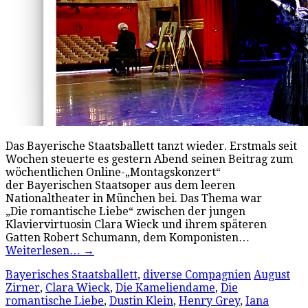
Das Bayerische Staatsballett tanzt wieder. Erstmals seit
Wochen steuerte es gestern Abend seinen Beitrag zum
wöchentlichen Online-„Montagskonzert“
der Bayerischen Staatsoper aus dem leeren
Nationaltheater in München bei. Das Thema war
„Die romantische Liebe“ zwischen der jungen
Klaviervirtuosin Clara Wieck und ihrem späteren
Gatten Robert Schumann, dem Komponisten…
Weiterlesen…
→
Bayerisches Staatsballett
,
diverse Compagnien
August
Zirner
,
Clara Wieck
,
Die Kameliendame
,
Die
romantische Liebe
,
Dustin Klein
,
Henry Grey
,
Iana