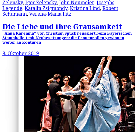
Zelensky
,
Igor Zelensky
,
John Neumeier
,
Josephs
Legende
,
Katalin Zsigmondy
,
Kristina Lind
,
Robert
Schumann
,
Verena-Maria Fitz
Die Liebe und ihre Grausamkeit
„Anna Karenina“ von Christian Spuck reüssiert beim Bayerischen
Staatsballett mit Neubesetzungen: die Frauenrollen gewinnen
weiter an Konturen
8. Oktober 2019