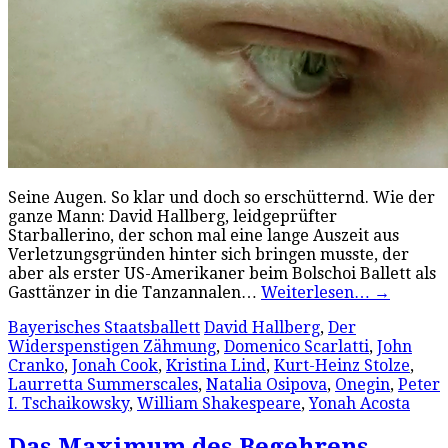
Seine Augen. So klar und doch so erschütternd. Wie der
ganze Mann: David Hallberg, leidgeprüfter
Starballerino, der schon mal eine lange Auszeit aus
Verletzungsgründen hinter sich bringen musste, der
aber als erster US-Amerikaner beim Bolschoi Ballett als
Gasttänzer in die Tanzannalen…
Weiterlesen…
→
Bayerisches Staatsballett
David Hallberg
,
Der
Widerspenstigen Zähmung
,
Domenico Scarlatti
,
John
Cranko
,
Jonah Cook
,
Kristina Lind
,
Kurt-Heinz Stolze
,
Laurretta Summerscales
,
Natalia Osipova
,
Onegin
,
Peter
I. Tschaikowsky
,
William Shakespeare
,
Yonah Acosta
Das Maximum des Begehrens