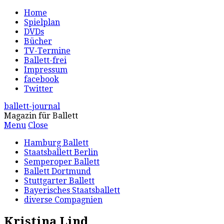
Home
Spielplan
DVDs
Bücher
TV-Termine
Ballett-frei
Impressum
facebook
Twitter
ballett-journal
Magazin für Ballett
Menu
Close
Hamburg Ballett
Staatsballett Berlin
Semperoper Ballett
Ballett Dortmund
Stuttgarter Ballett
Bayerisches Staatsballett
diverse Compagnien
Kristina Lind