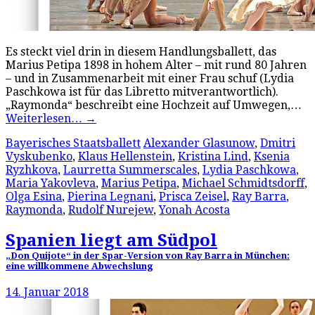
Es steckt viel drin in diesem Handlungsballett, das
Marius Petipa 1898 in hohem Alter – mit rund 80 Jahren
– und in Zusammenarbeit mit einer Frau schuf (Lydia
Paschkowa ist für das Libretto mitverantwortlich).
„Raymonda“ beschreibt eine Hochzeit auf Umwegen,…
Weiterlesen…
→
Bayerisches Staatsballett
Alexander Glasunow
,
Dmitri
Vyskubenko
,
Klaus Hellenstein
,
Kristina Lind
,
Ksenia
Ryzhkova
,
Laurretta Summerscales
,
Lydia Paschkowa
,
Maria Yakovleva
,
Marius Petipa
,
Michael Schmidtsdorff
,
Olga Esina
,
Pierina Legnani
,
Prisca Zeisel
,
Ray Barra
,
Raymonda
,
Rudolf Nurejew
,
Yonah Acosta
Spanien liegt am Südpol
„Don Quijote“ in der Spar-Version von Ray Barra in München:
eine willkommene Abwechslung
14. Januar 2018