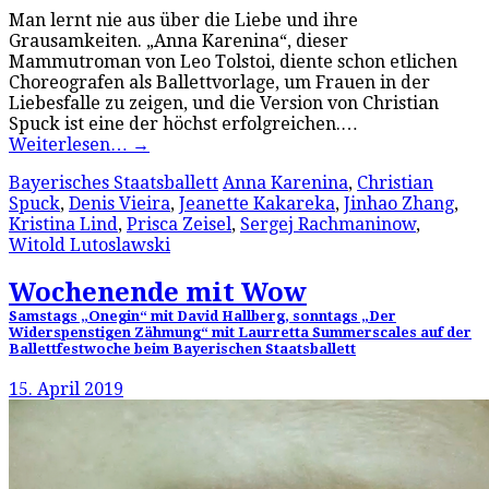
Man lernt nie aus über die Liebe und ihre
Grausamkeiten. „Anna Karenina“, dieser
Mammutroman von Leo Tolstoi, diente schon etlichen
Choreografen als Ballettvorlage, um Frauen in der
Liebesfalle zu zeigen, und die Version von Christian
Spuck ist eine der höchst erfolgreichen.…
Weiterlesen…
→
Bayerisches Staatsballett
Anna Karenina
,
Christian
Spuck
,
Denis Vieira
,
Jeanette Kakareka
,
Jinhao Zhang
,
Kristina Lind
,
Prisca Zeisel
,
Sergej Rachmaninow
,
Witold Lutoslawski
Wochenende mit Wow
Samstags „Onegin“ mit David Hallberg, sonntags „Der
Widerspenstigen Zähmung“ mit Laurretta Summerscales auf der
Ballettfestwoche beim Bayerischen Staatsballett
15. April 2019