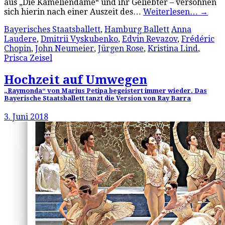
aus „Die Kameliendame“ und ihr Geliebter – versöhnen
sich hierin nach einer Auszeit des…
Weiterlesen…
→
Bayerisches Staatsballett
,
Hamburg Ballett
Anna
Laudere
,
Dmitrii Vyskubenko
,
Edvin Revazov
,
Frédéric
Chopin
,
John Neumeier
,
Jürgen Rose
,
Kristina Lind
,
Prisca Zeisel
Hochzeit auf Umwegen
„Raymonda“ von Marius Petipa begeistert immer wieder. Das
Bayerische Staatsballett tanzt die Version von Ray Barra
3. Juni 2018