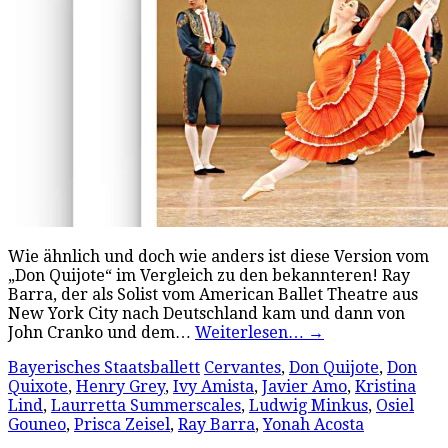
Wie ähnlich und doch wie anders ist diese Version vom
„Don Quijote“ im Vergleich zu den bekannteren! Ray
Barra, der als Solist vom American Ballet Theatre aus
New York City nach Deutschland kam und dann von
John Cranko und dem…
Weiterlesen…
→
Bayerisches Staatsballett
Cervantes
,
Don Quijote
,
Don
Quixote
,
Henry Grey
,
Ivy Amista
,
Javier Amo
,
Kristina
Lind
,
Laurretta Summerscales
,
Ludwig Minkus
,
Osiel
Gouneo
,
Prisca Zeisel
,
Ray Barra
,
Yonah Acosta