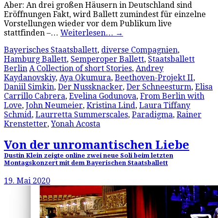
Aber: An drei großen Häusern in Deutschland sind
Eröffnungen Fakt, wird Ballett zumindest für einzelne
Vorstellungen wieder vor dem Publikum live
stattfinden –…
Weiterlesen…
→
Bayerisches Staatsballett
,
diverse Compagnien
,
Hamburg Ballett
,
Semperoper Ballett
,
Staatsballett
Berlin
A Collection of short Stories
,
Andrey
Kaydanovskiy
,
Aya Okumura
,
Beethoven-Projekt II
,
Daniil Simkin
,
Der Nussknacker
,
Der Schneesturm
,
Elisa
Carrillo Cabrera
,
Evelina Godunova
,
From Berlin with
Love
,
John Neumeier
,
Kristina Lind
,
Laura Tiffany
Schmid
,
Laurretta Summerscales
,
Paradigma
,
Rainer
Krenstetter
,
Yonah Acosta
Von der unromantischen Liebe
Dustin Klein zeigte online zwei neue Soli beim letzten
Montagskonzert mit dem Bayerischen Staatsballett
19. Mai 2020