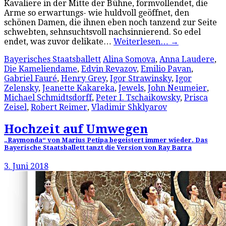
Kavaliere in der Mitte der Bühne, formvollendet, die
Arme so erwartungs- wie huldvoll geöffnet, den
schönen Damen, die ihnen eben noch tanzend zur Seite
schwebten, sehnsuchtsvoll nachsinnierend. So edel
endet, was zuvor delikate…
Weiterlesen…
→
Bayerisches Staatsballett
Alina Somova
,
Anna Laudere
,
Die Kameliendame
,
Edvin Revazov
,
Emilio Pavan
,
Gabriel Fauré
,
Henry Grey
,
Igor Strawinsky
,
Igor
Zelensky
,
Jeanette Kakareka
,
Jewels
,
John Neumeier
,
Michael Schmidtsdorff
,
Peter I. Tschaikowsky
,
Prisca
Zeisel
,
Robert Reimer
,
Vladimir Shklyarov
Hochzeit auf Umwegen
„Raymonda“ von Marius Petipa begeistert immer wieder. Das
Bayerische Staatsballett tanzt die Version von Ray Barra
3. Juni 2018