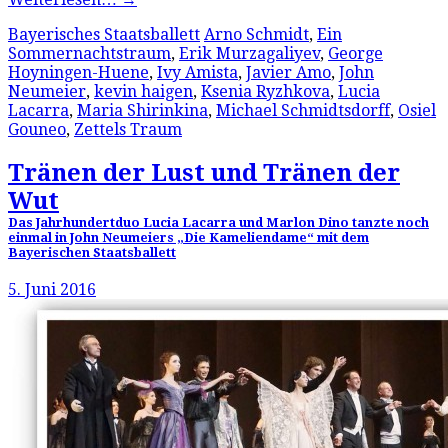
Bayerisches Staatsballett
Arno Schmidt
,
Ein
Sommernachtstraum
,
Erik Murzagaliyev
,
George
Hoyningen-Huene
,
Ivy Amista
,
Javier Amo
,
John
Neumeier
,
kevin haigen
,
Ksenia Ryzhkova
,
Lucia
Lacarra
,
Maria Shirinkina
,
Michael Schmidtsdorff
,
Osiel
Gouneo
,
Zettels Traum
Tränen der Lust und Tränen der
Wut
Das Jahrhundertduo Lucia Lacarra und Marlon Dino tanzte noch
einmal in John Neumeiers „Die Kameliendame“ mit dem
Bayerischen Staatsballett
5. Juni 2016