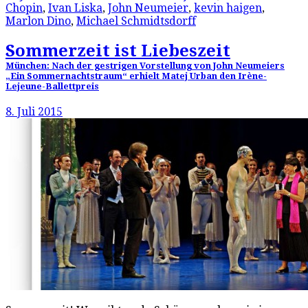
Chopin
,
Ivan Liska
,
John Neumeier
,
kevin haigen
,
Marlon Dino
,
Michael Schmidtsdorff
Sommerzeit ist Liebeszeit
München: Nach der gestrigen Vorstellung von John Neumeiers
„Ein Sommernachtstraum“ erhielt Matej Urban den Irène-
Lejeune-Ballettpreis
8. Juli 2015