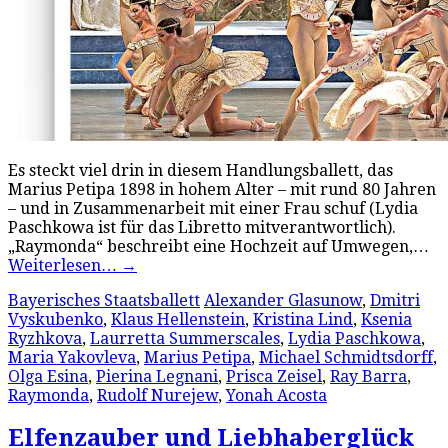
Es steckt viel drin in diesem Handlungsballett, das
Marius Petipa 1898 in hohem Alter – mit rund 80 Jahren
– und in Zusammenarbeit mit einer Frau schuf (Lydia
Paschkowa ist für das Libretto mitverantwortlich).
„Raymonda“ beschreibt eine Hochzeit auf Umwegen,…
Weiterlesen…
→
Bayerisches Staatsballett
Alexander Glasunow
,
Dmitri
Vyskubenko
,
Klaus Hellenstein
,
Kristina Lind
,
Ksenia
Ryzhkova
,
Laurretta Summerscales
,
Lydia Paschkowa
,
Maria Yakovleva
,
Marius Petipa
,
Michael Schmidtsdorff
,
Olga Esina
,
Pierina Legnani
,
Prisca Zeisel
,
Ray Barra
,
Raymonda
,
Rudolf Nurejew
,
Yonah Acosta
Elfenzauber und Liebhaberglück