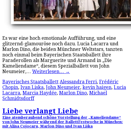
Es war eine hoch emotionale Aufführung, und eine
glitzernd-glamouröse noch dazu. Lucia Lacarra und
Marlon Dino, die beiden Münchner Weltstars, tanzten
noch einmal beim Bayerischen Staatsballett ihre
Paraderollen als Marguerite und Armand in „Die
Kameliendame“, diesem Spezialballett von John
Neumeier,…
Weiterlesen…
→
Bayerisches Staatsballett
Alessandra Ferri
,
Frédéric
Chopin
,
Ivan Liska
,
John Neumeier
,
kevin haigen
,
Lucia
Lacarra
,
Marcia Haydée
,
Marlon Dino
,
Michael
Schmidtsdorff
Liebe verlangt Liebe
Eine atemberaubend schöne Vorstellung der „Kameliendame“
von John Neumeier während der BallettFestwoche in München:
mit Alina Cojocaru, Marlon Dino und Ivan Liška