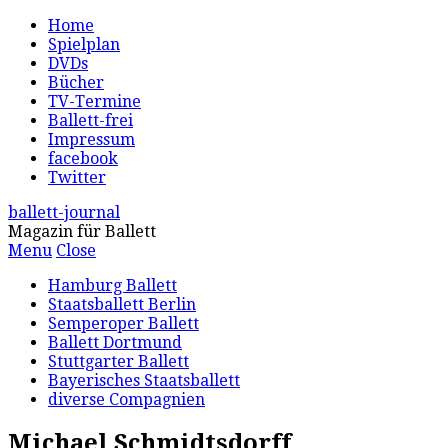
Home
Spielplan
DVDs
Bücher
TV-Termine
Ballett-frei
Impressum
facebook
Twitter
ballett-journal
Magazin für Ballett
Menu
Close
Hamburg Ballett
Staatsballett Berlin
Semperoper Ballett
Ballett Dortmund
Stuttgarter Ballett
Bayerisches Staatsballett
diverse Compagnien
Michael Schmidtsdorff