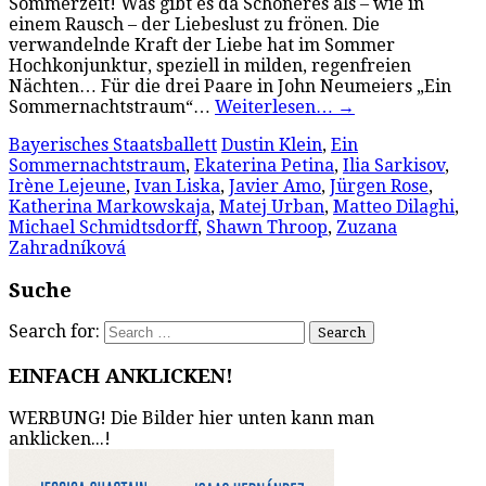
Sommerzeit! Was gibt es da Schöneres als – wie in
einem Rausch – der Liebeslust zu frönen. Die
verwandelnde Kraft der Liebe hat im Sommer
Hochkonjunktur, speziell in milden, regenfreien
Nächten… Für die drei Paare in John Neumeiers „Ein
Sommernachtstraum“…
Weiterlesen…
→
Bayerisches Staatsballett
Dustin Klein
,
Ein
Sommernachtstraum
,
Ekaterina Petina
,
Ilia Sarkisov
,
Irène Lejeune
,
Ivan Liska
,
Javier Amo
,
Jürgen Rose
,
Katherina Markowskaja
,
Matej Urban
,
Matteo Dilaghi
,
Michael Schmidtsdorff
,
Shawn Throop
,
Zuzana
Zahradníková
Suche
Search for:
EINFACH ANKLICKEN!
WERBUNG! Die Bilder hier unten kann man
anklicken...!