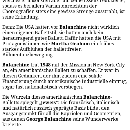
welches er ansonsten aber auf seine Essenz reduzierte,
sodass es bei allem Variantenreichtum der
Choreografien stets eine gewisse Strenge ausstrahlt, ist
seine Erfindung.
Denn: Die USA hatten vor
Balanchine
nicht wirklich
einen eigenen Ballettstil, sie hatten auch kein
herausragend gutes Ballett. Dafür hatten die USA mit
Protagonistinnen wie
Martha Graham
ein frühes
starkes Aufblühen der ballettfreien
Bühnentanzbewegung.
Balanchine
trat
1948
mit der Mission in New York City
an, ein amerikanisches Ballett zu schaffen. Er war in
diesen Gedanken, der ihm zudem eine solide
Finanzierung durch amerikanische Industrielle eintrug,
sogar fast nationalistisch verstiegen.
Die Wurzeln dieses amerikanischen
Balanchine
-
Balletts spiegelt „
Jewels
“: Die französisch, italienisch
und natürlich russisch geprägte Basis bildet den
Ausgangspunkt für all die Kapriolen und Geometrien,
aus denen
George Balanchine
seine Wunderwerke
kreierte.