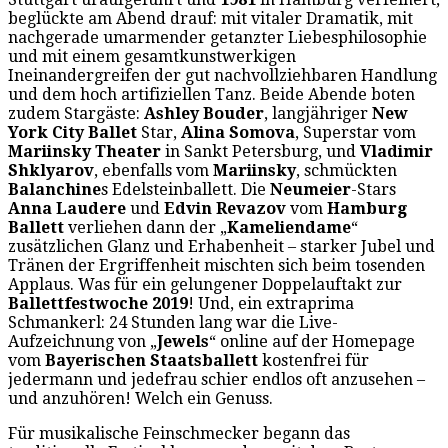
beglückte am Abend drauf: mit vitaler Dramatik, mit
nachgerade umarmender getanzter Liebesphilosophie
und mit einem gesamtkunstwerkigen
Ineinandergreifen der gut nachvollziehbaren Handlung
und dem hoch artifiziellen Tanz. Beide Abende boten
zudem Stargäste:
Ashley Bouder
, langjähriger
New
York City Ballet
Star,
Alina Somova
, Superstar vom
Mariinsky Theater
in Sankt Petersburg, und
Vladimir
Shklyarov
, ebenfalls vom
Mariinsky
, schmückten
Balanchine
s Edelsteinballett. Die
Neumeier
-Stars
Anna Laudere
und
Edvin Revazov
vom
Hamburg
Ballett
verliehen dann der „
Kameliendame
“
zusätzlichen Glanz und Erhabenheit – starker Jubel und
Tränen der Ergriffenheit mischten sich beim tosenden
Applaus. Was für ein gelungener Doppelauftakt zur
Ballettfestwoche 2019
! Und, ein extraprima
Schmankerl: 24 Stunden lang war die Live-
Aufzeichnung von „
Jewels
“ online auf der Homepage
vom
Bayerischen Staatsballett
kostenfrei für
jedermann und jedefrau schier endlos oft anzusehen –
und anzuhören! Welch ein Genuss.
Für musikalische Feinschmecker begann das