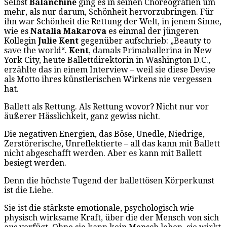
Selbst
Balanchine
ging es in seinen Choreografien um
mehr, als nur darum, Schönheit hervorzubringen. Für
ihn war Schönheit die Rettung der Welt, in jenem Sinne,
wie es
Natalia Makarova
es einmal der jüngeren
Kollegin
Julie Kent
gegenüber aufschrieb: „Beauty to
save the world“.
Kent
, damals Primaballerina in New
York City, heute Ballettdirektorin in Washington D.C.,
erzählte das in einem Interview – weil sie diese Devise
als Motto ihres künstlerischen Wirkens nie vergessen
hat.
Ballett als Rettung. Als Rettung wovor? Nicht nur vor
äußerer Hässlichkeit, ganz gewiss nicht.
Die negativen Energien, das Böse, Unedle, Niedrige,
Zerstörerische, Unreflektierte – all das kann mit Ballett
nicht abgeschafft werden. Aber es kann mit Ballett
besiegt werden.
Denn die höchste Tugend der ballettösen Körperkunst
ist die Liebe.
Sie ist die stärkste emotionale, psychologisch wie
physisch wirksame Kraft, über die der Mensch von sich