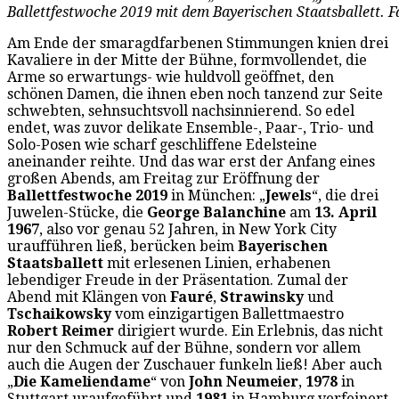
Ballettfestwoche 2019 mit dem Bayerischen Staatsballett. 
Am Ende der smaragdfarbenen Stimmungen knien drei
Kavaliere in der Mitte der Bühne, formvollendet, die
Arme so erwartungs- wie huldvoll geöffnet, den
schönen Damen, die ihnen eben noch tanzend zur Seite
schwebten, sehnsuchtsvoll nachsinnierend. So edel
endet, was zuvor delikate Ensemble-, Paar-, Trio- und
Solo-Posen wie scharf geschliffene Edelsteine
aneinander reihte. Und das war erst der Anfang eines
großen Abends, am Freitag zur Eröffnung der
Ballettfestwoche 2019
in München: „
Jewels
“, die drei
Juwelen-Stücke, die
George Balanchine
am
13. April
1967
, also vor genau 52 Jahren, in New York City
uraufführen ließ, berücken beim
Bayerischen
Staatsballet
t
mit erlesenen Linien, erhabenen
lebendiger Freude in der Präsentation. Zumal der
Abend mit Klängen von
Fauré
,
Strawinsky
und
Tschaikowsky
vom einzigartigen Ballettmaestro
Robert Reimer
dirigiert wurde. Ein Erlebnis, das nicht
nur den Schmuck auf der Bühne, sondern vor allem
auch die Augen der Zuschauer funkeln ließ! Aber auch
„
Die Kameliendame
“ von
John Neumeier
,
1978
in
Stuttgart uraufgeführt und
1981
in Hamburg verfeinert,