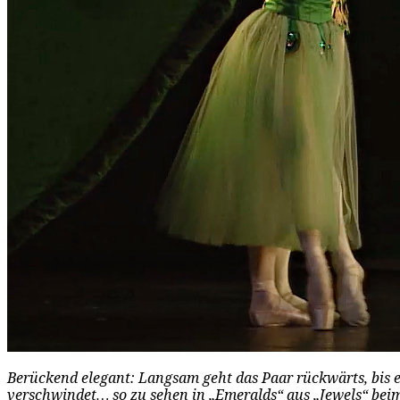
Berückend elegant: Langsam geht das Paar rückwärts, bis 
verschwindet… so zu sehen in „Emeralds“ aus „Jewels“ bei