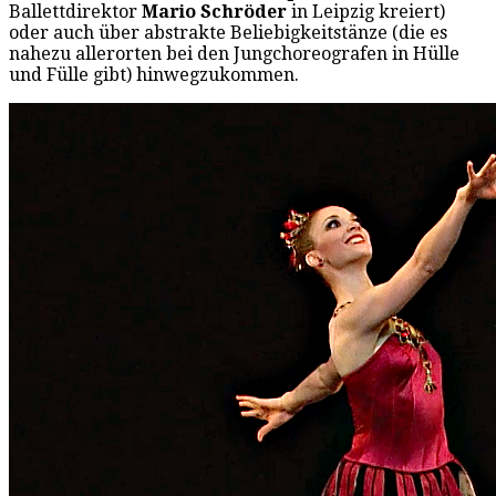
Ballettdirektor
Mario Schröder
in Leipzig kreiert)
oder auch über abstrakte Beliebigkeitstänze (die es
nahezu allerorten bei den Jungchoreografen in Hülle
und Fülle gibt) hinwegzukommen.