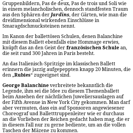
Gruppenbildern, Pas de deux, Pas de trois und Soli wie
in einem melancholischen, dennoch standfesten Traum
aus den Sphären der
Jardins
, der Gärten, wie man die
dreidimensional wirkenden Einschlüsse in
Smaragdschmucksteinen nennt.
Im Kanon der ballettösen Schulen, denen Balanchine
mit diesem Ballett ebenfalls eine Hommage erwies,
knüpft das an den Geist der
französischen Schule
an,
die seit rund 300 Jahren in Paris besteht.
An das Italienisch-Spritzige im klassischen Ballett
erinnern die jazzig aufgepeppten knapp 20 Minuten, die
den „
Rubies
“ zugeeignet sind.
George Balanchine
verbreitete bekanntlich die
Legende, ihm sei die Idee zu diesem Themenballett
beim Ansehen der nächtlichen Juweliersauslagen auf
der Fifth Avenue in New York City gekommen. Man darf
aber vermuten, dass ein auf Sponsoren angewiesener
Choreograf und Balletttruppenleiter wie er durchaus
an die Vorlieben der Reichen gedacht haben mag, die er
in diesem Fall nur zu gerne bediente, um an die vollen
Taschen der Mäzene zu kommen.