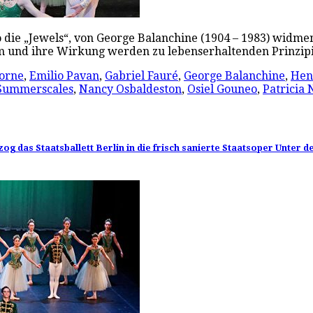
also die „Jewels“, von George Balanchine (1904 – 1983) wid
um und ihre Wirkung werden zu lebenserhaltenden Prinzi
Borne
,
Emilio Pavan
,
Gabriel Fauré
,
George Balanchine
,
Hen
 Summerscales
,
Nancy Osbaldeston
,
Osiel Gouneo
,
Patricia 
g das Staatsballett Berlin in die frisch sanierte Staatsoper Unter d