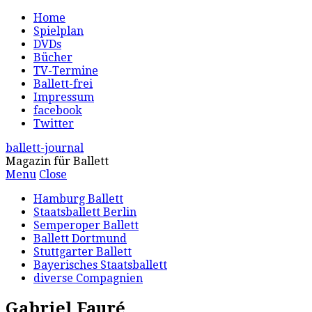
Home
Spielplan
DVDs
Bücher
TV-Termine
Ballett-frei
Impressum
facebook
Twitter
ballett-journal
Magazin für Ballett
Menu
Close
Hamburg Ballett
Staatsballett Berlin
Semperoper Ballett
Ballett Dortmund
Stuttgarter Ballett
Bayerisches Staatsballett
diverse Compagnien
Gabriel Fauré