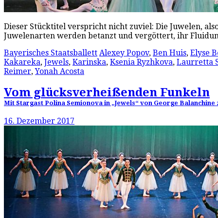
Dieser Stücktitel verspricht nicht zuviel: Die Juwelen, 
Juwelenarten werden betanzt und vergöttert, ihr Fluid
Bayerisches Staatsballett
Alexey Popov
,
Ben Huis
,
Elyse 
Kakareka
,
Jewels
,
Karinska
,
Ksenia Ryzhkova
,
Laurretta
Reimer
,
Yonah Acosta
Vom glücksverheißenden Funkeln
Mit Stargast Polina Semionova in „Jewels“ von George Balanchine zo
16. Dezember 2017