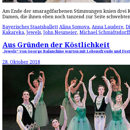
Am Ende der smaragdfarbenen Stimmungen knien drei Kava
Damen, die ihnen eben noch tanzend zur Seite schwebten
Bayerisches Staatsballett
Alina Somova
,
Anna Laudere
,
D
Kakareka
,
Jewels
,
John Neumeier
,
Michael Schmidtsdorff
Aus Gründen der Köstlichkeit
„Jewels“ von George Balanchine warten mit Lebensfreude und Festl
28. Oktober 2018