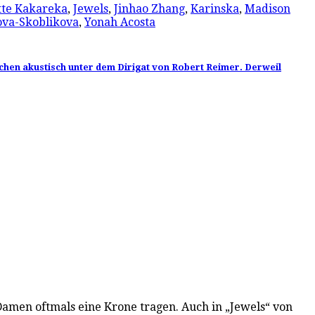
tte Kakareka
,
Jewels
,
Jinhao Zhang
,
Karinska
,
Madison
ova-Skoblikova
,
Yonah Acosta
schen akustisch unter dem Dirigat von Robert Reimer. Derweil
Damen oftmals eine Krone tragen. Auch in „Jewels“ von