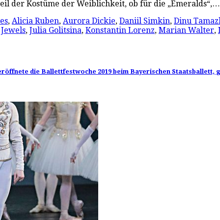
dteil der Kostüme der Weiblichkeit, ob für die „Emeralds“,
les
,
Alicia Ruben
,
Aurora Dickie
,
Daniil Simkin
,
Dinu Tamaz
,
Jewels
,
Julia Golitsina
,
Konstantin Lorenz
,
Marian Walter
,
eröffnete die Ballettfestwoche 2019 beim Bayerischen Staatsballett,