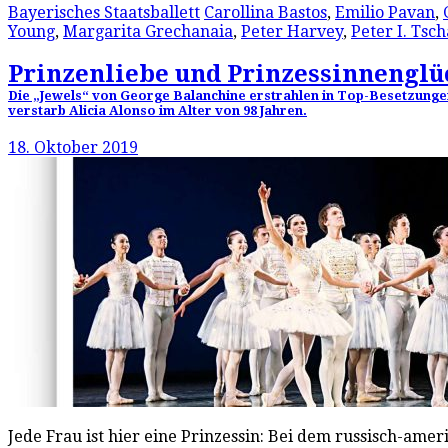
Bayerisches Staatsballett
Carollina Bastos
,
Emilio Pavan
,
Young
,
Margarita Grechanaia
,
Peter Harvey
,
Peter I. Tsch
Prinzenliebe und Prinzessinnenglü
Die „Jewels“ von George Balanchine erstrahlen in Top-Besetzungen
verstarb Alicia Alonso im Alter von 98 Jahren.
18. Oktober 2019
Jede Frau ist hier eine Prinzessin: Bei dem russisch-ame