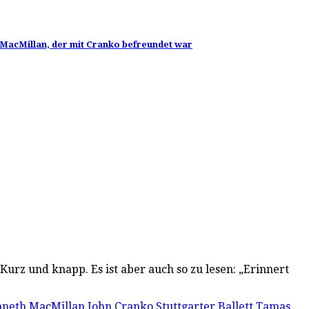
 MacMillan, der mit Cranko befreundet war
urz und knapp. Es ist aber auch so zu lesen: „Erinnert
neth MacMillan John Cranko Stuttgarter Ballett Tamas