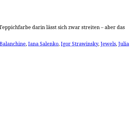
Teppichfarbe darin lässt sich zwar streiten – aber das
Balanchine
,
Iana Salenko
,
Igor Strawinsky
,
Jewels
,
Julia