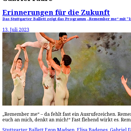
Erinnerungen für die Zukunft
Das Stuttgarter Ballett zeigt das Programm „Remember me“ mit "I
13. Juli 2023
„Remember me“ – da fehlt fast ein Ausrufezeichen. Remem
euch an mich, denkt an mich!“ Fast flehend wirkt es. 
Stuttgarter Ballett
Egon Madsen
,
Elisa Badenes
,
Gabriel 