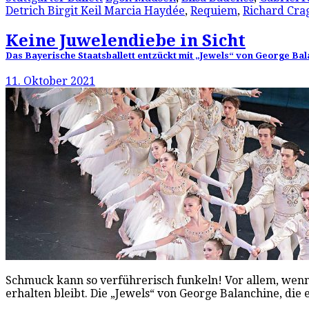
Detrich Birgit Keil Marcia Haydée
,
Requiem
,
Richard Cra
Keine Juwelendiebe in Sicht
Das Bayerische Staatsballett entzückt mit „Jewels“ von George Ba
11. Oktober 2021
Schmuck kann so verführerisch funkeln! Vor allem, wenn
erhalten bleibt. Die „Jewels“ von George Balanchine, die