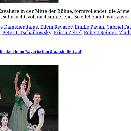
liere in der Mitte der Bühne, formvollendet, die Arme s
, sehnsuchtsvoll nachsinnierend. So edel endet, was zuvo
ie Kameliendame
,
Edvin Revazov
,
Emilio Pavan
,
Gabriel Fa
,
Peter I. Tschaikowsky
,
Prisca Zeisel
,
Robert Reimer
,
Vlad
ichkeit beim Bayerischen Staatsballett auf