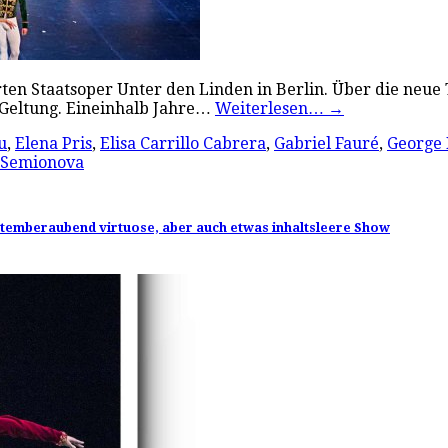
rten Staatsoper Unter den Linden in Berlin. Über die neue 
Geltung. Eineinhalb Jahre…
Weiterlesen…
→
u
,
Elena Pris
,
Elisa Carrillo Cabrera
,
Gabriel Fauré
,
George 
 Semionova
 atemberaubend virtuose, aber auch etwas inhaltsleere Show