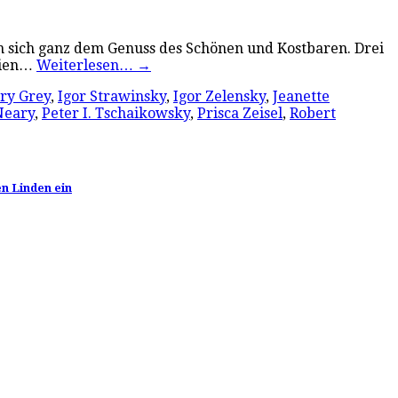
men sich ganz dem Genuss des Schönen und Kostbaren. Drei
pien…
Weiterlesen…
→
ry Grey
,
Igor Strawinsky
,
Igor Zelensky
,
Jeanette
Neary
,
Peter I. Tschaikowsky
,
Prisca Zeisel
,
Robert
en Linden ein