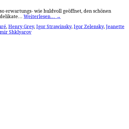
o erwartungs- wie huldvoll geöffnet, den schönen
r delikate…
Weiterlesen…
→
uré
,
Henry Grey
,
Igor Strawinsky
,
Igor Zelensky
,
Jeanette
imir Shklyarov