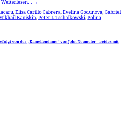
…
Weiterlesen…
→
lacaru
,
Elisa Carillo Cabrera
,
Evelina Godunova
,
Gabriel
Mikhail Kaniskin
,
Peter I. Tschaikowski
,
Polina
 gefolgt von der „Kameliendame“ von John Neumeier – beides mit