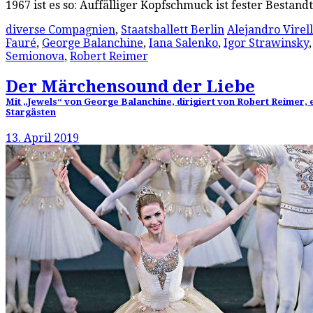
1967 ist es so: Auffälliger Kopfschmuck ist fester Bestan
diverse Compagnien
,
Staatsballett Berlin
Alejandro Virel
Fauré
,
George Balanchine
,
Iana Salenko
,
Igor Strawinsky
Semionova
,
Robert Reimer
Der Märchensound der Liebe
Mit „Jewels“ von George Balanchine, dirigiert von Robert Reimer, 
Stargästen
13. April 2019