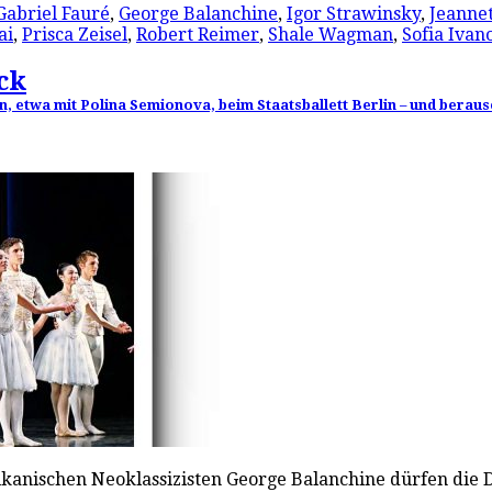
Gabriel Fauré
,
George Balanchine
,
Igor Strawinsky
,
Jeanne
ai
,
Prisca Zeisel
,
Robert Reimer
,
Shale Wagman
,
Sofia Ivan
ck
, etwa mit Polina Semionova, beim Staatsballett Berlin – und berau
rikanischen Neoklassizisten George Balanchine dürfen die 