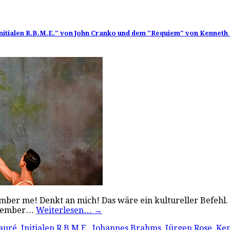
nitialen R.B.M.E." von John Cranko und dem "Requiem" von Kenneth
ber me! Denkt an mich! Das wäre ein kultureller Befehl. K
Remember…
Weiterlesen…
→
Fauré
,
Initialen R.B.M.E.
,
Johannes Brahms
,
Jürgen Rose
,
Ken