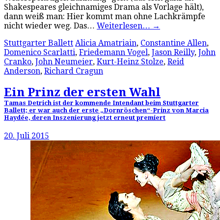
Shakespeares gleichnamiges Drama als Vorlage hält),
dann weiß man: Hier kommt man ohne Lachkrämpfe
nicht wieder weg. Das…
Weiterlesen…
→
Stuttgarter Ballett
Alicia Amatriain
,
Constantine Allen
,
Domenico Scarlatti
,
Friedemann Vogel
,
Jason Reilly
,
John
Cranko
,
John Neumeier
,
Kurt-Heinz Stolze
,
Reid
Anderson
,
Richard Cragun
Ein Prinz der ersten Wahl
Tamas Detrich ist der kommende Intendant beim Stuttgarter
Ballett; er war auch der erste „Dornröschen“-Prinz von Marcia
Haydée, deren Inszenierung jetzt erneut premiert
20. Juli 2015