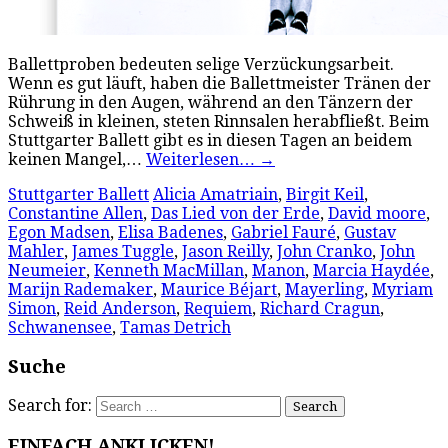
Ballettproben bedeuten selige Verzückungsarbeit.
Wenn es gut läuft, haben die Ballettmeister Tränen der
Rührung in den Augen, während an den Tänzern der
Schweiß in kleinen, steten Rinnsalen herabfließt. Beim
Stuttgarter Ballett gibt es in diesen Tagen an beidem
keinen Mangel,…
Weiterlesen…
→
Stuttgarter Ballett
Alicia Amatriain
,
Birgit Keil
,
Constantine Allen
,
Das Lied von der Erde
,
David moore
,
Egon Madsen
,
Elisa Badenes
,
Gabriel Fauré
,
Gustav
Mahler
,
James Tuggle
,
Jason Reilly
,
John Cranko
,
John
Neumeier
,
Kenneth MacMillan
,
Manon
,
Marcia Haydée
,
Marijn Rademaker
,
Maurice Béjart
,
Mayerling
,
Myriam
Simon
,
Reid Anderson
,
Requiem
,
Richard Cragun
,
Schwanensee
,
Tamas Detrich
Suche
Search for:
EINFACH ANKLICKEN!