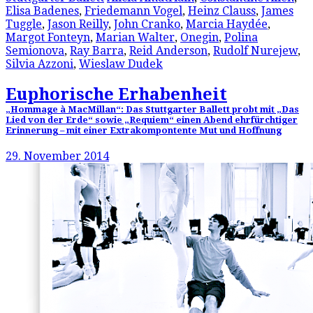
Elisa Badenes
,
Friedemann Vogel
,
Heinz Clauss
,
James
Tuggle
,
Jason Reilly
,
John Cranko
,
Marcia Haydée
,
Margot Fonteyn
,
Marian Walter
,
Onegin
,
Polina
Semionova
,
Ray Barra
,
Reid Anderson
,
Rudolf Nurejew
,
Silvia Azzoni
,
Wieslaw Dudek
Euphorische Erhabenheit
„Hommage à MacMillan“: Das Stuttgarter Ballett probt mit „Das
Lied von der Erde“ sowie „Requiem“ einen Abend ehrfürchtiger
Erinnerung – mit einer Extrakompontente Mut und Hoffnung
29. November 2014