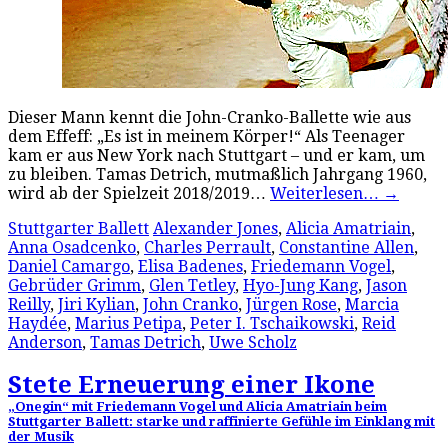
Dieser Mann kennt die John-Cranko-Ballette wie aus
dem Effeff: „Es ist in meinem Körper!“ Als Teenager
kam er aus New York nach Stuttgart – und er kam, um
zu bleiben. Tamas Detrich, mutmaßlich Jahrgang 1960,
wird ab der Spielzeit 2018/2019…
Weiterlesen…
→
Stuttgarter Ballett
Alexander Jones
,
Alicia Amatriain
,
Anna Osadcenko
,
Charles Perrault
,
Constantine Allen
,
Daniel Camargo
,
Elisa Badenes
,
Friedemann Vogel
,
Gebrüder Grimm
,
Glen Tetley
,
Hyo-Jung Kang
,
Jason
Reilly
,
Jiri Kylian
,
John Cranko
,
Jürgen Rose
,
Marcia
Haydée
,
Marius Petipa
,
Peter I. Tschaikowski
,
Reid
Anderson
,
Tamas Detrich
,
Uwe Scholz
Stete Erneuerung einer Ikone
„Onegin“ mit Friedemann Vogel und Alicia Amatriain beim
Stuttgarter Ballett: starke und raffinierte Gefühle im Einklang mit
der Musik