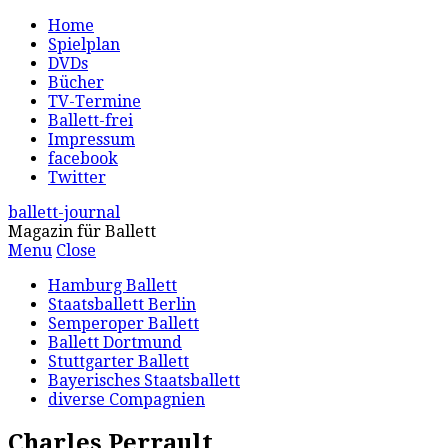
Home
Spielplan
DVDs
Bücher
TV-Termine
Ballett-frei
Impressum
facebook
Twitter
ballett-journal
Magazin für Ballett
Menu
Close
Hamburg Ballett
Staatsballett Berlin
Semperoper Ballett
Ballett Dortmund
Stuttgarter Ballett
Bayerisches Staatsballett
diverse Compagnien
Charles Perrault