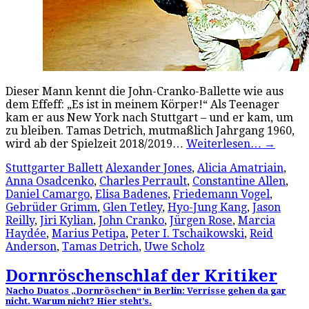
Dieser Mann kennt die John-Cranko-Ballette wie aus
dem Effeff: „Es ist in meinem Körper!“ Als Teenager
kam er aus New York nach Stuttgart – und er kam, um
zu bleiben. Tamas Detrich, mutmaßlich Jahrgang 1960,
wird ab der Spielzeit 2018/2019…
Weiterlesen…
→
Stuttgarter Ballett
Alexander Jones
,
Alicia Amatriain
,
Anna Osadcenko
,
Charles Perrault
,
Constantine Allen
,
Daniel Camargo
,
Elisa Badenes
,
Friedemann Vogel
,
Gebrüder Grimm
,
Glen Tetley
,
Hyo-Jung Kang
,
Jason
Reilly
,
Jiri Kylian
,
John Cranko
,
Jürgen Rose
,
Marcia
Haydée
,
Marius Petipa
,
Peter I. Tschaikowski
,
Reid
Anderson
,
Tamas Detrich
,
Uwe Scholz
Dornröschenschlaf der Kritiker
Nacho Duatos „Dornröschen“ in Berlin: Verrisse gehen da gar
nicht. Warum nicht? Hier steht’s.