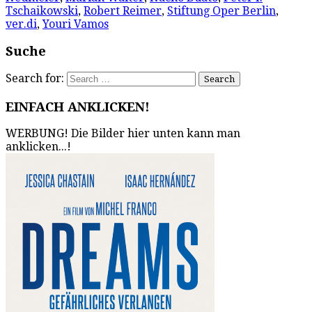
Tschaikowski
,
Robert Reimer
,
Stiftung Oper Berlin
,
ver.di
,
Youri Vamos
Suche
Search for:
EINFACH ANKLICKEN!
WERBUNG! Die Bilder hier unten kann man
anklicken...!