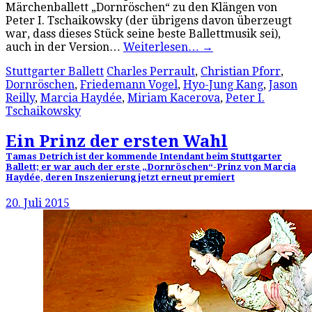
Märchenballett „Dornröschen“ zu den Klängen von
Peter I. Tschaikowsky (der übrigens davon überzeugt
war, dass dieses Stück seine beste Ballettmusik sei),
auch in der Version…
Weiterlesen…
→
Stuttgarter Ballett
Charles Perrault
,
Christian Pforr
,
Dornröschen
,
Friedemann Vogel
,
Hyo-Jung Kang
,
Jason
Reilly
,
Marcia Haydée
,
Miriam Kacerova
,
Peter I.
Tschaikowsky
Ein Prinz der ersten Wahl
Tamas Detrich ist der kommende Intendant beim Stuttgarter
Ballett; er war auch der erste „Dornröschen“-Prinz von Marcia
Haydée, deren Inszenierung jetzt erneut premiert
20. Juli 2015