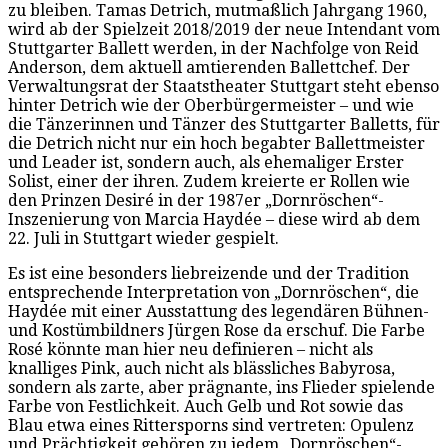
zu bleiben. Tamas Detrich, mutmaßlich Jahrgang 1960,
wird ab der Spielzeit 2018/2019 der neue Intendant vom
Stuttgarter Ballett werden, in der Nachfolge von Reid
Anderson, dem aktuell amtierenden Ballettchef. Der
Verwaltungsrat der Staatstheater Stuttgart steht ebenso
hinter Detrich wie der Oberbürgermeister – und wie
die Tänzerinnen und Tänzer des Stuttgarter Balletts, für
die Detrich nicht nur ein hoch begabter Ballettmeister
und Leader ist, sondern auch, als ehemaliger Erster
Solist, einer der ihren. Zudem kreierte er Rollen wie
den Prinzen Desiré in der 1987er „Dornröschen“-
Inszenierung von Marcia Haydée – diese wird ab dem
22. Juli in Stuttgart wieder gespielt.
Es ist eine besonders liebreizende und der Tradition
entsprechende Interpretation von „Dornröschen“, die
Haydée mit einer Ausstattung des legendären Bühnen-
und Kostümbildners Jürgen Rose da erschuf. Die Farbe
Rosé könnte man hier neu definieren – nicht als
knalliges Pink, auch nicht als blässliches Babyrosa,
sondern als zarte, aber prägnante, ins Flieder spielende
Farbe von Festlichkeit. Auch Gelb und Rot sowie das
Blau etwa eines Rittersporns sind vertreten: Opulenz
und Prächtigkeit gehören zu jedem „Dornröschen“-