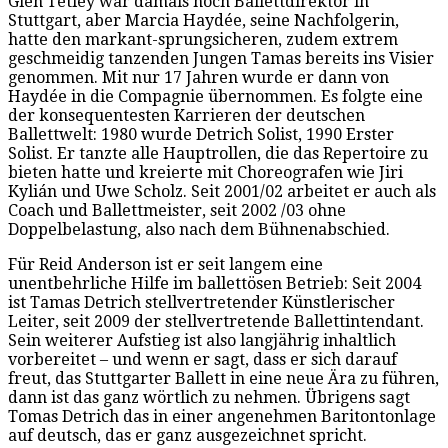
Glen Tetley war damals noch Ballettdirektor in
Stuttgart, aber Marcia Haydée, seine Nachfolgerin,
hatte den markant-sprungsicheren, zudem extrem
geschmeidig tanzenden Jungen Tamas bereits ins Visier
genommen. Mit nur 17 Jahren wurde er dann von
Haydée in die Compagnie übernommen. Es folgte eine
der konsequentesten Karrieren der deutschen
Ballettwelt: 1980 wurde Detrich Solist, 1990 Erster
Solist. Er tanzte alle Hauptrollen, die das Repertoire zu
bieten hatte und kreierte mit Choreografen wie Jiri
Kylián und Uwe Scholz. Seit 2001/02 arbeitet er auch als
Coach und Ballettmeister, seit 2002 /03 ohne
Doppelbelastung, also nach dem Bühnenabschied.
Für Reid Anderson ist er seit langem eine
unentbehrliche Hilfe im ballettösen Betrieb: Seit 2004
ist Tamas Detrich stellvertretender Künstlerischer
Leiter, seit 2009 der stellvertretende Ballettintendant.
Sein weiterer Aufstieg ist also langjährig inhaltlich
vorbereitet – und wenn er sagt, dass er sich darauf
freut, das Stuttgarter Ballett in eine neue Ära zu führen,
dann ist das ganz wörtlich zu nehmen. Übrigens sagt
Tomas Detrich das in einer angenehmen Baritontonlage
auf deutsch, das er ganz ausgezeichnet spricht.