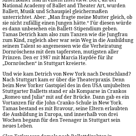
National Academy of Ballet and Theater Art, wurden
Ballett, Musik und Schauspiel gleichermaßen
unterrichtet. Aber: „Man fragte meine Mutter gleich, ob
sie nicht zufällig einen Jungen hätte.“ Für diesen würde
es dann unbesehen ein Ballett-Stipendium geben.
Tamas Detrich kam also zum Tanzen wie die Jungfrau
zum Kind, zugleich aber war sein Weg in die Ausbildung
seinem Talent so angemessen wie die Verheiratung
Dornröschens mit dem tapfersten, mutigsten aller
Prinzen. Den er 1987 mit Marcia Haydée für ihr
„Dornröschen“ in Stuttgart kreierte.
Und wie kam Detrich von New York nach Deutschland?
Nach Stuttgart kam er über die Theaterpraxis. Denn
beim New Yorker Gastspiel des in den USA umjubelten
Stuttgarter Balletts stand er als Komparse in Crankos
„Romeo und Julia“ mit auf der Brücke. Dann gab es ein
Vortanzen für die John-Cranko-Schule in New York.
Tamas bestand es mit Bravour, seine Eltern erlaubten
die Ausbildung in Europa, und innerhalb von drei
Wochen begann für den Teenager in Stuttgart sein
neues Leben.