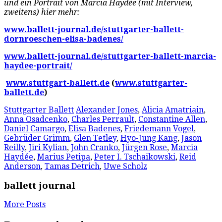
und ein Portrait von Marcia Haydée (mit Interview,
zweitens) hier mehr:
www.ballett-journal.de/stuttgarter-ballett-
dornroeschen-elisa-badenes/
www.ballett-journal.de/stuttgarter-ballett-marcia-
haydee-portrait/
www.stuttgart-ballett.de
(
www.stuttgarter-
ballett.de
)
Stuttgarter Ballett
Alexander Jones
,
Alicia Amatriain
,
Anna Osadcenko
,
Charles Perrault
,
Constantine Allen
,
Daniel Camargo
,
Elisa Badenes
,
Friedemann Vogel
,
Gebrüder Grimm
,
Glen Tetley
,
Hyo-Jung Kang
,
Jason
Reilly
,
Jiri Kylian
,
John Cranko
,
Jürgen Rose
,
Marcia
Haydée
,
Marius Petipa
,
Peter I. Tschaikowski
,
Reid
Anderson
,
Tamas Detrich
,
Uwe Scholz
ballett journal
More Posts