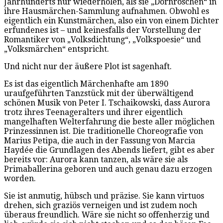
Jahrhunderts nur wiederholen, als sie „Dornröschen“ in
ihre Hausmärchen-Sammlung aufnahmen. Obwohl es
eigentlich ein Kunstmärchen, also ein von einem Dichter
erfundenes ist – und keinesfalls der Vorstellung der
Romantiker von „Volksdichtung“, „Volkspoesie“ und
„Volksmärchen“ entspricht.
Und nicht nur der äußere Plot ist sagenhaft.
Es ist das eigentlich Märchenhafte am 1890
uraufgeführten Tanzstück mit der überwältigend
schönen Musik von Peter I. Tschaikowski, dass Aurora
trotz ihres Teenageralters und ihrer eigentlich
mangelhaften Welterfahrung die beste aller möglichen
Prinzessinnen ist. Die traditionelle Choreografie von
Marius Petipa, die auch in der Fassung von Marcia
Haydée die Grundlagen des Abends liefert, gibt es aber
bereits vor: Aurora kann tanzen, als wäre sie als
Primaballerina geboren und auch genau dazu erzogen
worden.
Sie ist anmutig, hübsch und präzise. Sie kann virtuos
drehen, sich graziös verneigen und ist zudem noch
überaus freundlich. Wäre sie nicht so offenherzig und