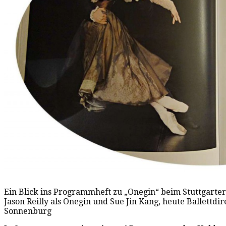
Ein Blick ins Programmheft zu „Onegin“ beim Stuttgarter 
Jason Reilly als Onegin und Sue Jin Kang, heute Ballettdire
Sonnenburg