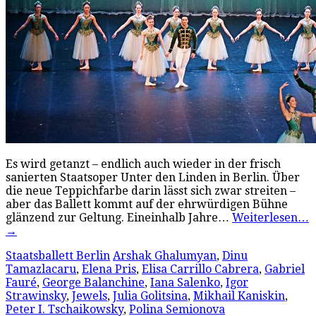
Es wird getanzt – endlich auch wieder in der frisch
sanierten Staatsoper Unter den Linden in Berlin. Über
die neue Teppichfarbe darin lässt sich zwar streiten –
aber das Ballett kommt auf der ehrwürdigen Bühne
glänzend zur Geltung. Eineinhalb Jahre…
Weiterlesen…
→
Staatsballett Berlin
Arshak Ghalumyan
,
Dinu
Tamazlacaru
,
Elena Pris
,
Elisa Carrillo Cabrera
,
Gabriel
Fauré
,
George Balanchine
,
Iana Salenko
,
Igor
Strawinsky
,
Jewels
,
Julia Golitsina
,
Mikhail Kaniskin
,
Peter I. Tschaikowsky
,
Polina Semionova