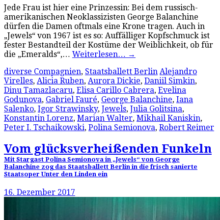
Jede Frau ist hier eine Prinzessin: Bei dem russisch-
amerikanischen Neoklassizisten George Balanchine
dürfen die Damen oftmals eine Krone tragen. Auch in
„Jewels“ von 1967 ist es so: Auffälliger Kopfschmuck ist
fester Bestandteil der Kostüme der Weiblichkeit, ob für
die „Emeralds“,…
Weiterlesen…
→
diverse Compagnien
,
Staatsballett Berlin
Alejandro
Virelles
,
Alicia Ruben
,
Aurora Dickie
,
Daniil Simkin
,
Dinu Tamazlacaru
,
Elisa Carillo Cabrera
,
Evelina
Godunova
,
Gabriel Fauré
,
George Balanchine
,
Iana
Salenko
,
Igor Strawinsky
,
Jewels
,
Julia Golitsina
,
Konstantin Lorenz
,
Marian Walter
,
Mikhail Kaniskin
,
Peter I. Tschaikowski
,
Polina Semionova
,
Robert Reimer
Vom glücksverheißenden Funkeln
Mit Stargast Polina Semionova in „Jewels“ von George
Balanchine zog das Staatsballett Berlin in die frisch sanierte
Staatsoper Unter den Linden ein
16. Dezember 2017