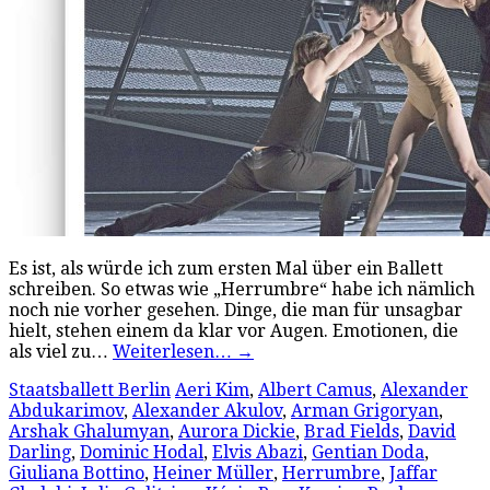
Es ist, als würde ich zum ersten Mal über ein Ballett
schreiben. So etwas wie „Herrumbre“ habe ich nämlich
noch nie vorher gesehen. Dinge, die man für unsagbar
hielt, stehen einem da klar vor Augen. Emotionen, die
als viel zu…
Weiterlesen…
→
Staatsballett Berlin
Aeri Kim
,
Albert Camus
,
Alexander
Abdukarimov
,
Alexander Akulov
,
Arman Grigoryan
,
Arshak Ghalumyan
,
Aurora Dickie
,
Brad Fields
,
David
Darling
,
Dominic Hodal
,
Elvis Abazi
,
Gentian Doda
,
Giuliana Bottino
,
Heiner Müller
,
Herrumbre
,
Jaffar