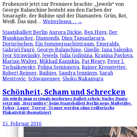
Probenzeit jetzt zur Premiere brachte: „Jewels“ von
George Balanchine besteht aus den Farben der
Smaragde, der Rubine und der Diamanten. Grün, Rot,
Weiß. Das sind…
Weiterlesen…
→
Staatsballett Berlin
Aurora Dickie
,
Ben Huys
,
Der
Nussknacker
,
Diamonds
,
Dinu Tamazlacaru
,
Dornröschen
,
Ein Sommernachtstraum
,
Emeralds
,
Gabriel Fauré
,
George Balanchine
,
Giselle
,
Iana Salenko
,
Igor Strawinsky
,
Jewels
,
Julia Golitsina
,
Krasina Pavlova
,
Marian Walter
,
Mikhail Kaniskin
,
Pat Neary
,
Peter I.
Tschaikowsky
,
Polina Semionova
,
Rainer Krenstetter
,
Robert Reimer
,
Ruibies
,
Sandra Jennings
,
Sarah
Mestrovic
,
Schwanensee
,
Shoko Nakamura
Schönheit, Scham und Schrecken
Als würde man erstmals modernes Ballett sehen: Nacho Duato
setzt mit „Herrumbre“ beim Staatsballett Berlin neue Maßstäbe.
Folter, Lager, Terror, Trauer werden ohne reißerische
Plakativität thematisiert
15. Februar 2016