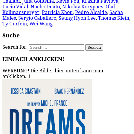
Chalabi
,
Julia Golitsina
,
Kévin Pou
,
Krasina Pavlova
,
Lucio Vidal
,
Nacho Duato
,
Nikolay Korypaev
,
Olaf
Kollmansperger
,
Patricia Zhou
,
Pedro Alcalde
,
Sacha
Males
,
Sergio Caballero
,
Seung Hyon Lee
,
Thomas Klein
,
Ty Gurfein
,
Wei Wang
Suche
Search for:
EINFACH ANKLICKEN!
WERBUNG! Die Bilder hier unten kann man
anklicken...!