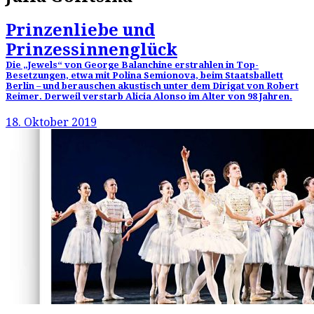
Prinzenliebe und
Prinzessinnenglück
Die „Jewels“ von George Balanchine erstrahlen in Top-
Besetzungen, etwa mit Polina Semionova, beim Staatsballett
Berlin – und berauschen akustisch unter dem Dirigat von Robert
Reimer. Derweil verstarb Alicia Alonso im Alter von 98 Jahren.
18. Oktober 2019