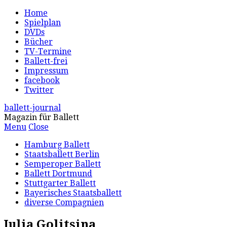
Home
Spielplan
DVDs
Bücher
TV-Termine
Ballett-frei
Impressum
facebook
Twitter
ballett-journal
Magazin für Ballett
Menu
Close
Hamburg Ballett
Staatsballett Berlin
Semperoper Ballett
Ballett Dortmund
Stuttgarter Ballett
Bayerisches Staatsballett
diverse Compagnien
Julia Golitsina