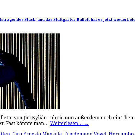
tstragendes Stück, und das Stuttgarter Ballett hat es jetzt wiederbel
lette von Jiri Kylián– ob sie nun außerdem noch ein Thema
kt. Fast könnte man…
Weiterlesen…
→
tten
,
Ciro Ernesto Mansilla
,
Friedemann Vogel
,
Herrumbr