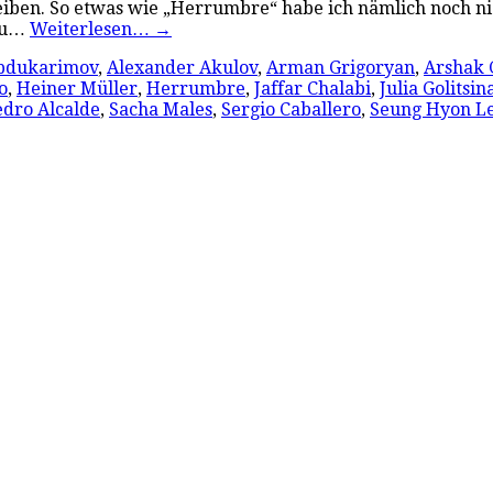
hreiben. So etwas wie „Herrumbre“ habe ich nämlich noch ni
 zu…
Weiterlesen…
→
bdukarimov
,
Alexander Akulov
,
Arman Grigoryan
,
Arshak
o
,
Heiner Müller
,
Herrumbre
,
Jaffar Chalabi
,
Julia Golitsin
edro Alcalde
,
Sacha Males
,
Sergio Caballero
,
Seung Hyon L