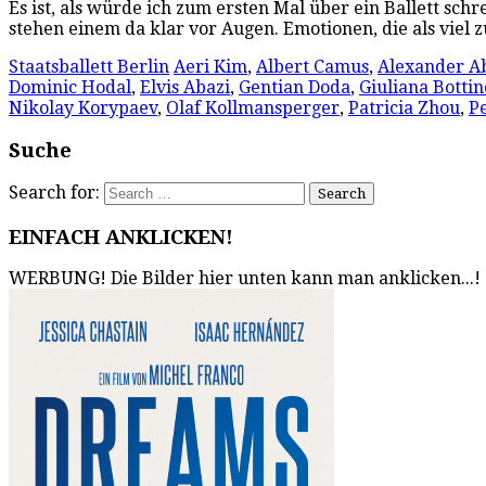
Es ist, als würde ich zum ersten Mal über ein Ballett sc
stehen einem da klar vor Augen. Emotionen, die als viel
Staatsballett Berlin
Aeri Kim
,
Albert Camus
,
Alexander A
Dominic Hodal
,
Elvis Abazi
,
Gentian Doda
,
Giuliana Bottin
Nikolay Korypaev
,
Olaf Kollmansperger
,
Patricia Zhou
,
P
Suche
Search for:
EINFACH ANKLICKEN!
WERBUNG! Die Bilder hier unten kann man anklicken...!