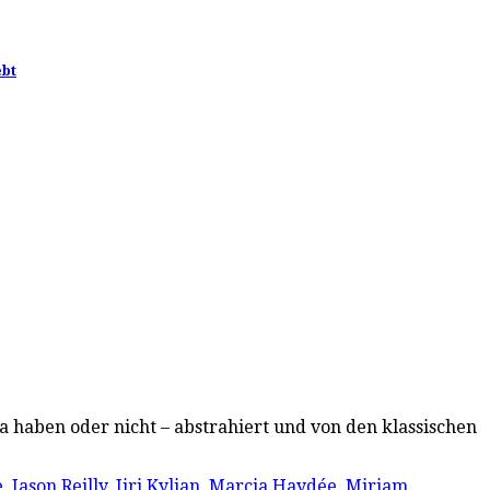
ebt
 haben oder nicht – abstrahiert und von den klassischen
e
,
Jason Reilly
,
Jiri Kylian
,
Marcia Haydée
,
Miriam