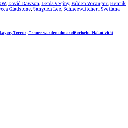
OW
,
David Dawson
,
Denis Veginy
,
Fabien Voranger
,
Henrik
cca Gladstone
,
Sanguen Lee
,
Schneewittchen
,
Svetlana
Lager, Terror, Trauer werden ohne reißerische Plakativität