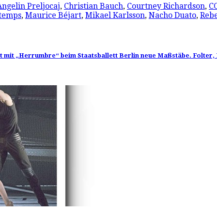
Angelin Preljocaj
,
Christian Bauch
,
Courtney Richardson
,
C
ntemps
,
Maurice Béjart
,
Mikael Karlsson
,
Nacho Duato
,
Rebe
 mit „Herrumbre“ beim Staatsballett Berlin neue Maßstäbe. Folter, 