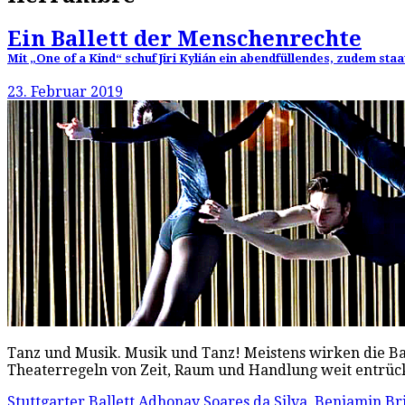
Ein Ballett der Menschenrechte
Mit „One of a Kind“ schuf Jiri Kylián ein abendfüllendes, zudem staa
23. Februar 2019
Tanz und Musik. Musik und Tanz! Meistens wirken die Bal
Theaterregeln von Zeit, Raum und Handlung weit entrüc
Stuttgarter Ballett
Adhonay Soares da Silva
,
Benjamin Bri