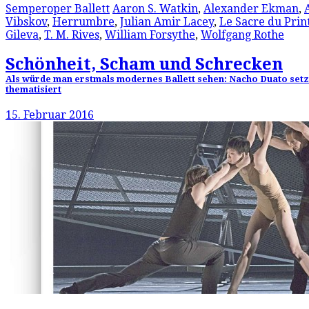
Semperoper Ballett
Aaron S. Watkin
,
Alexander Ekman
,
Vibskov
,
Herrumbre
,
Julian Amir Lacey
,
Le Sacre du Pri
Gileva
,
T. M. Rives
,
William Forsythe
,
Wolfgang Rothe
Schönheit, Scham und Schrecken
Als würde man erstmals modernes Ballett sehen: Nacho Duato setzt
thematisiert
15. Februar 2016