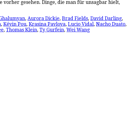
e vorher gesehen. Dinge, die man für unsagbar hielt,
 Ghalumyan
,
Aurora Dickie
,
Brad Fields
,
David Darling
,
a
,
Kévin Pou
,
Krasina Pavlova
,
Lucio Vidal
,
Nacho Duato
,
ee
,
Thomas Klein
,
Ty Gurfein
,
Wei Wang