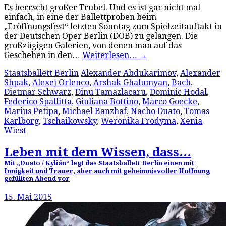
Es herrscht großer Trubel. Und es ist gar nicht mal
einfach, in eine der Ballettproben beim
„Eröffnungsfest“ letzten Sonntag zum Spielzeitauftakt in
der Deutschen Oper Berlin (DOB) zu gelangen. Die
großzügigen Galerien, von denen man auf das
Geschehen in den…
Weiterlesen…
→
Staatsballett Berlin
Alexander Abdukarimov
,
Alexander
Shpak
,
Alexej Orlenco
,
Arshak Ghalumyan
,
Bach
,
Dietmar Schwarz
,
Dinu Tamazlacaru
,
Dominic Hodal
,
Federico Spallitta
,
Giuliana Bottino
,
Marco Goecke
,
Marius Petipa
,
Michael Banzhaf
,
Nacho Duato
,
Tomas
Karlborg
,
Tschaikowsky
,
Weronika Frodyma
,
Xenia
Wiest
Leben mit dem Wissen, dass…
Mit „Duato / Kylián“ legt das Staatsballett Berlin einen mit
Innigkeit und Trauer, aber auch mit geheimnisvoller Hoffnung
gefüllten Abend vor
15. Mai 2015