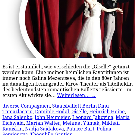
Es ist erstaunlich, wie verschieden die „Giselle“ getanzt
werden kann. Eine meiner heimlichen Favoritinnen ist
immer noch Galina Mezentseva, die in den 80er Jahren
im damaligen Leningrader Kirov-Theater als Titelheldin
des bedeutendsten romantischen Balletts reüssierte. Im
ersten Akt wirkte sie…
Weiterlesen…
→
diverse Compagnien
,
Staatsballett Berlin
Dinu
Tamazlacaru
,
Dominic Hodal
,
Giselle
,
Heinrich Heine
,
Iana Salenko
,
John Neumeier
,
Leonard Jakovina
,
Maria
Eichwald
,
Marian Walter
,
Mehmet Yümak
,
Mikhail
Kaniskin
,
Nadja Saidakova
,
Patrice Bart
,
Polina
Semionova
,
Théophile Gautier