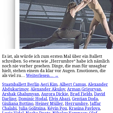
Es ist, als würde ich zum ersten Mal über ein Ballett
schreiben. So etwas wie „Herrumbre“ habe ich nämlich
noch nie vorher gesehen. Dinge, die man für unsagbar
hielt, stehen einem da klar vor Augen. Emotionen, die
als viel zu…
Weiterlesen…
→
Staatsballett Berlin
Aeri Kim
,
Albert Camus
,
Alexander
Abdukarimov
,
Alexander Akulov
,
Arman Grigoryan
,
Arshak Ghalumyan
,
Aurora Dickie
,
Brad Fields
,
David
Darling
,
Dominic Hodal
,
Elvis Abazi
,
Gentian Doda
,
Giuliana Bottino
,
Heiner Müller
,
Herrumbre
,
Jaffar
Chalabi
,
Julia Golitsina
,
Kévin Pou
,
Krasina Pavlova
,