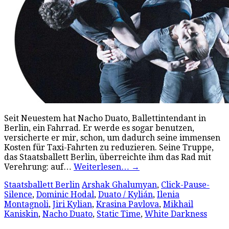
Seit Neuestem hat Nacho Duato, Ballettintendant in
Berlin, ein Fahrrad. Er werde es sogar benutzen,
versicherte er mir, schon, um dadurch seine immensen
Kosten für Taxi-Fahrten zu reduzieren. Seine Truppe,
das Staatsballett Berlin, überreichte ihm das Rad mit
Verehrung: auf…
Weiterlesen…
→
Staatsballett Berlin
Arshak Ghalumyan
,
Click-Pause-
Silence
,
Dominic Hodal
,
Duato / Kylián
,
Ilenia
Montagnoli
,
Jiri Kylian
,
Krasina Pavlova
,
Mikhail
Kaniskin
,
Nacho Duato
,
Static Time
,
White Darkness