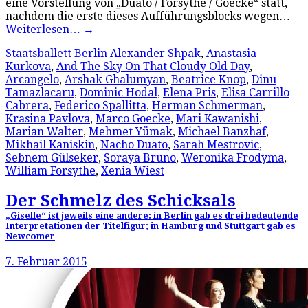
eine Vorstellung von „Duato / Forsythe / Goecke“ statt,
nachdem die erste dieses Aufführungsblocks wegen…
Weiterlesen…
→
Staatsballett Berlin
Alexander Shpak
,
Anastasia
Kurkova
,
And The Sky On That Cloudy Old Day
,
Arcangelo
,
Arshak Ghalumyan
,
Beatrice Knop
,
Dinu
Tamazlacaru
,
Dominic Hodal
,
Elena Pris
,
Elisa Carrillo
Cabrera
,
Federico Spallitta
,
Herman Schmerman
,
Krasina Pavlova
,
Marco Goecke
,
Mari Kawanishi
,
Marian Walter
,
Mehmet Yümak
,
Michael Banzhaf
,
Mikhail Kaniskin
,
Nacho Duato
,
Sarah Mestrovic
,
Sebnem Gülseker
,
Soraya Bruno
,
Weronika Frodyma
,
William Forsythe
,
Xenia Wiest
Der Schmelz des Schicksals
„Giselle“ ist jeweils eine andere: in Berlin gab es drei bedeutende
Interpretationen der Titelfigur; in Hamburg und Stuttgart gab es
Newcomer
7. Februar 2015