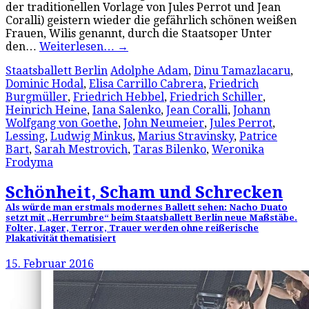
der traditionellen Vorlage von Jules Perrot und Jean
Coralli) geistern wieder die gefährlich schönen weißen
Frauen, Wilis genannt, durch die Staatsoper Unter
den…
Weiterlesen…
→
Staatsballett Berlin
Adolphe Adam
,
Dinu Tamazlacaru
,
Dominic Hodal
,
Elisa Carrillo Cabrera
,
Friedrich
Burgmüller
,
Friedrich Hebbel
,
Friedrich Schiller
,
Heinrich Heine
,
Iana Salenko
,
Jean Coralli
,
Johann
Wolfgang von Goethe
,
John Neumeier
,
Jules Perrot
,
Lessing
,
Ludwig Minkus
,
Marius Stravinsky
,
Patrice
Bart
,
Sarah Mestrovich
,
Taras Bilenko
,
Weronika
Frodyma
Schönheit, Scham und Schrecken
Als würde man erstmals modernes Ballett sehen: Nacho Duato
setzt mit „Herrumbre“ beim Staatsballett Berlin neue Maßstäbe.
Folter, Lager, Terror, Trauer werden ohne reißerische
Plakativität thematisiert
15. Februar 2016