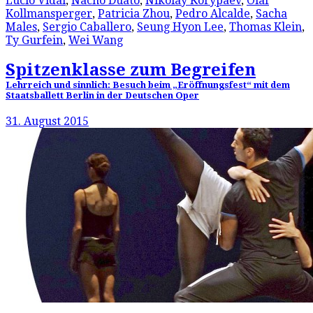
Lucio Vidal
,
Nacho Duato
,
Nikolay Korypaev
,
Olaf
Kollmansperger
,
Patricia Zhou
,
Pedro Alcalde
,
Sacha
Males
,
Sergio Caballero
,
Seung Hyon Lee
,
Thomas Klein
,
Ty Gurfein
,
Wei Wang
Spitzenklasse zum Begreifen
Lehrreich und sinnlich: Besuch beim „Eröffnungsfest“ mit dem
Staatsballett Berlin in der Deutschen Oper
31. August 2015