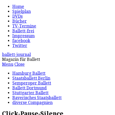
Home
Spielplan
DVDs
Bücher
TV-Termine
Ballett-frei
Impressum
facebook
Twitter
ballett-journal
Magazin für Ballett
Menu
Close
Hamburg Ballett
Staatsballett Berlin
Semperoper Ballett
Ballett Dortmund
Stuttgarter Ballett
Bayerisches Staatsballett
diverse Compagnien
Click-Pause-Silence