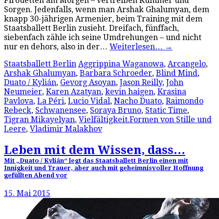
Pirouetten am Morgen – vertreiben Kummer und
Sorgen. Jedenfalls, wenn man Arshak Ghalumyan, dem
knapp 30-jährigen Armenier, beim Training mit dem
Staatsballett Berlin zusieht. Dreifach, fünffach,
siebenfach zähle ich seine Umdrehungen – und nicht
nur en dehors, also in der…
Weiterlesen…
→
Staatsballett Berlin
Aggrippina Waganowa
,
Arcangelo
,
Arshak Ghalumyan
,
Barbara Schroeder
,
Blind Mind
,
Duato / Kylián
,
Gevorg Asoyan
,
Jason Reilly
,
John
Neumeier
,
Karen Azatyan
,
kevin haigen
,
Krasina
Pavlova
,
La Péri
,
Lucio Vidal
,
Nacho Duato
,
Raimondo
Rebeck
,
Schwanensee
,
Soraya Bruno
,
Static Time
,
Tigran Mikayelyan
,
Vielfältigkeit.Formen von Stille und
Leere
,
Vladimir Malakhov
Leben mit dem Wissen, dass…
Mit „Duato / Kylián“ legt das Staatsballett Berlin einen mit
Innigkeit und Trauer, aber auch mit geheimnisvoller Hoffnung
gefüllten Abend vor
15. Mai 2015