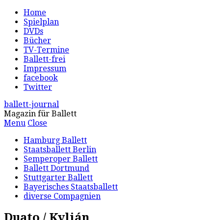
Home
Spielplan
DVDs
Bücher
TV-Termine
Ballett-frei
Impressum
facebook
Twitter
ballett-journal
Magazin für Ballett
Menu
Close
Hamburg Ballett
Staatsballett Berlin
Semperoper Ballett
Ballett Dortmund
Stuttgarter Ballett
Bayerisches Staatsballett
diverse Compagnien
Duato / Kylián