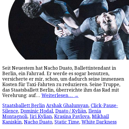
Seit Neuestem hat Nacho Duato, Ballettintendant in
Berlin, ein Fahrrad. Er werde es sogar benutzen,
versicherte er mir, schon, um dadurch seine immensen
Kosten für Taxi-Fahrten zu reduzieren. Seine Truppe,
das Staatsballett Berlin, überreichte ihm das Rad mit
Verehrung: auf…
Weiterlesen…
→
Staatsballett Berlin
Arshak Ghalumyan
,
Click-Pause-
Silence
,
Dominic Hodal
,
Duato / Kylián
,
Ilenia
Montagnoli
,
Jiri Kylian
,
Krasina Pavlova
,
Mikhail
Kaniskin
,
Nacho Duato
,
Static Time
,
White Darkness