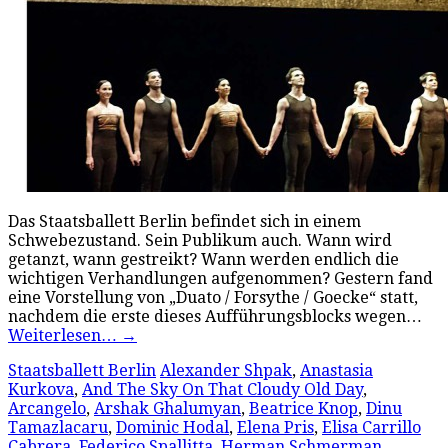
Das Staatsballett Berlin befindet sich in einem
Schwebezustand. Sein Publikum auch. Wann wird
getanzt, wann gestreikt? Wann werden endlich die
wichtigen Verhandlungen aufgenommen? Gestern fand
eine Vorstellung von „Duato / Forsythe / Goecke“ statt,
nachdem die erste dieses Aufführungsblocks wegen…
Weiterlesen…
→
Staatsballett Berlin
Alexander Shpak
,
Anastasia
Kurkova
,
And The Sky On That Cloudy Old Day
,
Arcangelo
,
Arshak Ghalumyan
,
Beatrice Knop
,
Dinu
Tamazlacaru
,
Dominic Hodal
,
Elena Pris
,
Elisa Carrillo
Cabrera
,
Federico Spallitta
,
Herman Schmerman
,