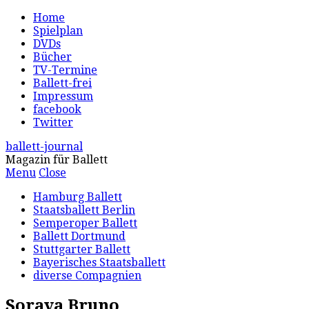
Home
Spielplan
DVDs
Bücher
TV-Termine
Ballett-frei
Impressum
facebook
Twitter
ballett-journal
Magazin für Ballett
Menu
Close
Hamburg Ballett
Staatsballett Berlin
Semperoper Ballett
Ballett Dortmund
Stuttgarter Ballett
Bayerisches Staatsballett
diverse Compagnien
Soraya Bruno