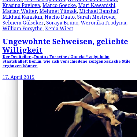
Krasina Pavlova
,
Marco Goecke
,
Mari Kawanishi
,
Marian Walter
,
Mehmet Yümak
,
Michael Banzhaf
,
Mikhail Kaniskin
,
Nacho Duato
,
Sarah Mestrovic
,
Sebnem Gülseker
,
Soraya Bruno
,
Weronika Frodyma
,
William Forsythe
,
Xenia Wiest
Ungewohnte Sehweisen, geliebte
Willigkeit
Der Dreiteiler „Duato / Forsythe / Goecke“ zeigt beim
Staatsballett Berlin, wie sich verschiedene zeitgenössische Stile
ergänzen können
17. April 2015