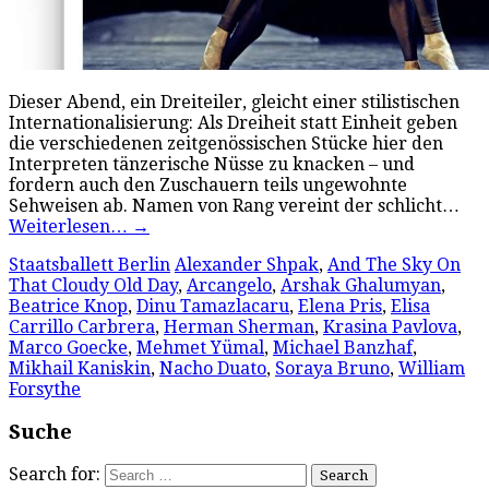
Dieser Abend, ein Dreiteiler, gleicht einer stilistischen
Internationalisierung: Als Dreiheit statt Einheit geben
die verschiedenen zeitgenössischen Stücke hier den
Interpreten tänzerische Nüsse zu knacken – und
fordern auch den Zuschauern teils ungewohnte
Sehweisen ab. Namen von Rang vereint der schlicht…
Weiterlesen…
→
Staatsballett Berlin
Alexander Shpak
,
And The Sky On
That Cloudy Old Day
,
Arcangelo
,
Arshak Ghalumyan
,
Beatrice Knop
,
Dinu Tamazlacaru
,
Elena Pris
,
Elisa
Carrillo Carbrera
,
Herman Sherman
,
Krasina Pavlova
,
Marco Goecke
,
Mehmet Yümal
,
Michael Banzhaf
,
Mikhail Kaniskin
,
Nacho Duato
,
Soraya Bruno
,
William
Forsythe
Suche
Search for: