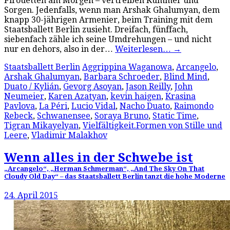
Pirouetten am Morgen – vertreiben Kummer und
Sorgen. Jedenfalls, wenn man Arshak Ghalumyan, dem
knapp 30-jährigen Armenier, beim Training mit dem
Staatsballett Berlin zusieht. Dreifach, fünffach,
siebenfach zähle ich seine Umdrehungen – und nicht
nur en dehors, also in der…
Weiterlesen…
→
Staatsballett Berlin
Aggrippina Waganowa
,
Arcangelo
,
Arshak Ghalumyan
,
Barbara Schroeder
,
Blind Mind
,
Duato / Kylián
,
Gevorg Asoyan
,
Jason Reilly
,
John
Neumeier
,
Karen Azatyan
,
kevin haigen
,
Krasina
Pavlova
,
La Péri
,
Lucio Vidal
,
Nacho Duato
,
Raimondo
Rebeck
,
Schwanensee
,
Soraya Bruno
,
Static Time
,
Tigran Mikayelyan
,
Vielfältigkeit.Formen von Stille und
Leere
,
Vladimir Malakhov
Wenn alles in der Schwebe ist
„Arcangelo“, „Herman Schmerman“, „And The Sky On That
Cloudy Old Day“ – das Staatsballett Berlin tanzt die hohe Moderne
24. April 2015