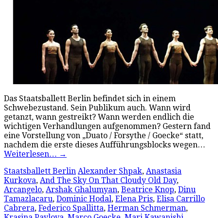
Das Staatsballett Berlin befindet sich in einem
Schwebezustand. Sein Publikum auch. Wann wird
getanzt, wann gestreikt? Wann werden endlich die
wichtigen Verhandlungen aufgenommen? Gestern fand
eine Vorstellung von „Duato / Forsythe / Goecke“ statt,
nachdem die erste dieses Aufführungsblocks wegen…
Weiterlesen…
→
Staatsballett Berlin
Alexander Shpak
,
Anastasia
Kurkova
,
And The Sky On That Cloudy Old Day
,
Arcangelo
,
Arshak Ghalumyan
,
Beatrice Knop
,
Dinu
Tamazlacaru
,
Dominic Hodal
,
Elena Pris
,
Elisa Carrillo
Cabrera
,
Federico Spallitta
,
Herman Schmerman
,
Krasina Pavlova
,
Marco Goecke
,
Mari Kawanishi
,