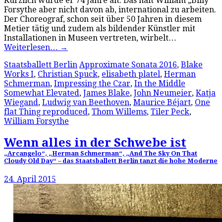
Kürzlich wurde er 74 Jahre alt. Das hält William „Billy“
Forsythe aber nicht davon ab, international zu arbeiten.
Der Choreograf, schon seit über 50 Jahren in diesem
Metier tätig und zudem als bildender Künstler mit
Installationen in Museen vertreten, wirbelt…
Weiterlesen…
→
Staatsballett Berlin
Approximate Sonata 2016
,
Blake
Works I
,
Christian Spuck
,
elisabeth platel
,
Herman
Schmerman
,
Impressing the Czar
,
In the Middle
Somewhat Elevated
,
James Blake
,
John Neumeier
,
Katja
Wiegand
,
Ludwig van Beethoven
,
Maurice Béjart
,
One
flat Thing reproduced
,
Thom Willems
,
Tiler Peck
,
William Forsythe
Wenn alles in der Schwebe ist
„Arcangelo“, „Herman Schmerman“, „And The Sky On That
Cloudy Old Day“ – das Staatsballett Berlin tanzt die hohe Moderne
24. April 2015