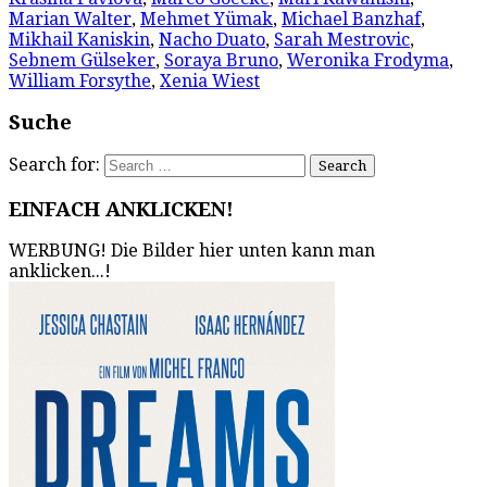
Marian Walter
,
Mehmet Yümak
,
Michael Banzhaf
,
Mikhail Kaniskin
,
Nacho Duato
,
Sarah Mestrovic
,
Sebnem Gülseker
,
Soraya Bruno
,
Weronika Frodyma
,
William Forsythe
,
Xenia Wiest
Suche
Search for:
EINFACH ANKLICKEN!
WERBUNG! Die Bilder hier unten kann man
anklicken...!