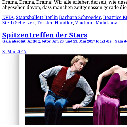
Drama, Drama, Drama! Wir alle erleben derzeit, wie unse
abgesehen davon, dass manchen Zeitgenossen gerade di
DVDs
,
Staatsballett Berlin
Barbara Schroeder
,
Beatrice K
Steffi Scherzer
,
Torsten Händler
,
Vladimir Malakhov
Spitzentreffen der Stars
Gala absolut: Abflug, bitte! Am 20. und 21. Mai 2017 lockt die „Gala
3. Mai 2017