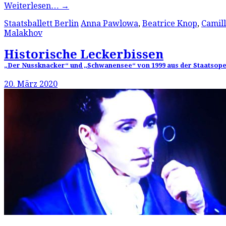
Weiterlesen…
→
Staatsballett Berlin
Anna Pawlowa
,
Beatrice Knop
,
Camill
Malakhov
Historische Leckerbissen
„Der Nussknacker“ und „Schwanensee“ von 1999 aus der Staatsoper U
20. März 2020