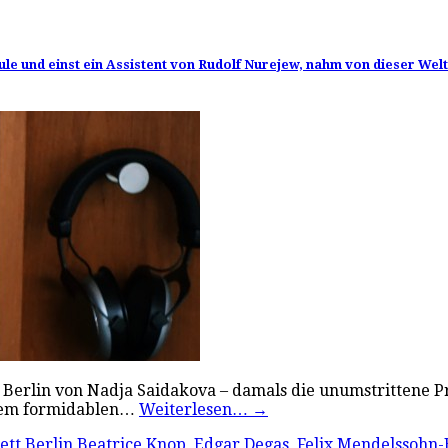
ule und einst ein Assistent von Rudolf Nurejew, nahm von dieser Wel
 Berlin von Nadja Saidakova – damals die unumstrittene Pri
ihrem formidablen…
Weiterlesen…
→
ett Berlin
Beatrice Knop
,
Edgar Degas
,
Felix Mendelssohn-