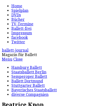
Home
Spielplan
DVDs
Bücher
TV-Termine
Ballett-frei
Impressum
facebook
Twitter
ballett-journal
Magazin für Ballett
Menu
Close
Hamburg Ballett
Staatsballett Berlin
Semperoper Ballett
Ballett Dortmund
Stuttgarter Ballett
Bayerisches Staatsballett
diverse Compagnien
Beatrice Knop