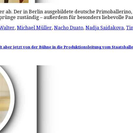
r ab. Der in Berlin ausgebildete deutsche Primoballerino
Sprünge zuständig – außerdem für besonders liebevolle P
Walter
,
Michael Müller
,
Nacho Duato
,
Nadja Saidakova
,
Ti
aber jetzt von der Bühne in die Produktionsleitung vom Staatsballett