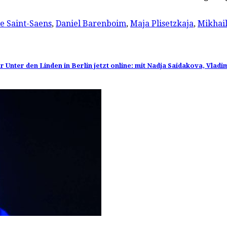
e Saint-Saens
,
Daniel Barenboim
,
Maja Plisetzkaja
,
Mikhail
nter den Linden in Berlin jetzt online: mit Nadja Saidakova, Vladi