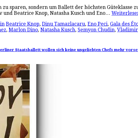
n zu sparen, sondern um Ballett der höchsten Güteklasse 
v und Beatrice Knop, Natasha Kusch und Eno…
Weiterles
lin
Beatrice Knop
,
Dinu Tamazlacaru
,
Eno Peci
,
Gala des Éto
nez
,
Marlon Dino
,
Natasha Kusch
,
Semyon Chudin
,
Vladimi
erliner Staatsballett wollen sich keine ungeliebten Chefs mehr vors