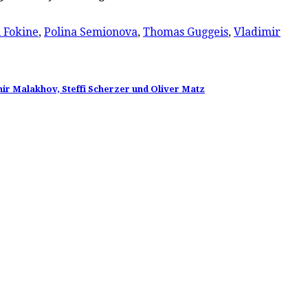
 Fokine
,
Polina Semionova
,
Thomas Guggeis
,
Vladimir
mir Malakhov, Steffi Scherzer und Oliver Matz