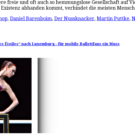
re freie und oft auch so hemmungslose Gesellschaft auf Vi
e Existenz abhanden kommt, verbindet die meisten Mens
nop
,
Daniel Barenboim
,
Der Nussknacker
,
Martin Puttke
,
N
 des Étoiles“ nach Luxemburg – für mobile Ballettfans ein Muss