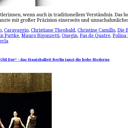
stlerinnen, wenn auch in traditionellem Verständnis. Das h
, tanzte mit großer Präzision einerseits und unnachahmli
p
,
Caravaggio
,
Christiane Theobald
,
Christine Camillo
,
Die 
in Puttke
,
Mauro Bigonzetti
,
Onegin
,
Pas de Quatre
,
Polina
erla
d Day“ – das Staatsballett Berlin tanzt die hohe Moderne