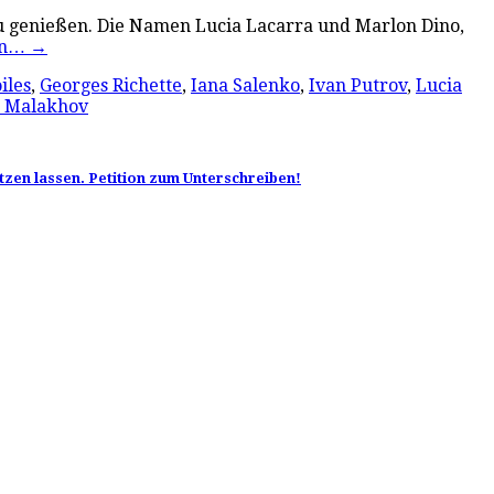
zu genießen. Die Namen Lucia Lacarra und Marlon Dino,
en…
→
iles
,
Georges Richette
,
Iana Salenko
,
Ivan Putrov
,
Lucia
r Malakhov
etzen lassen. Petition zum Unterschreiben!