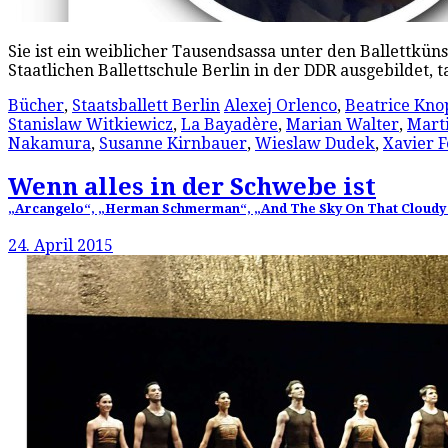
Sie ist ein weiblicher Tausendsassa unter den Ballettkün
Staatlichen Ballettschule Berlin in der DDR ausgebildet
Bücher
,
Staatsballett Berlin
Alexej Orlenco
,
Beatrice Kno
Stanislaw Witkiewicz
,
La Bayadère
,
Marian Walter
,
Mart
Nakamura
,
Susanne Kirnbauer
,
Wieslaw Dudek
,
Xavier F
Wenn alles in der Schwebe ist
„Arcangelo“, „Herman Schmerman“, „And The Sky On That Cloudy Ol
24. April 2015