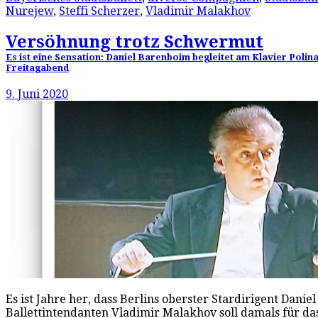
Nurejew
,
Steffi Scherzer
,
Vladimir Malakhov
Versöhnung trotz Schwermut
Es ist eine Sensation: Daniel Barenboim begleitet am Klavier Pol
Freitagabend
9. Juni 2020
Es ist Jahre her, dass Berlins oberster Stardirigent Dan
Ballettintendanten Vladimir Malakhov soll damals für da