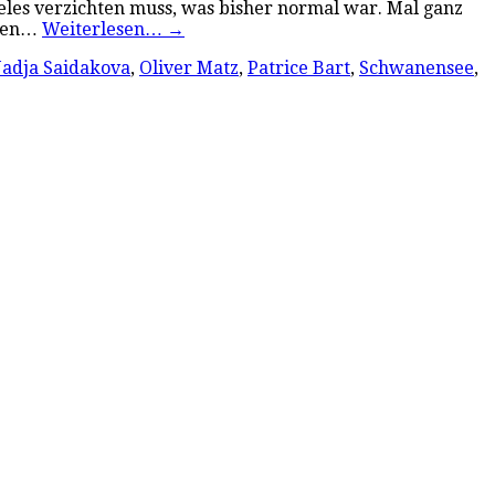
eles verzichten muss, was bisher normal war. Mal ganz
chen…
Weiterlesen…
→
adja Saidakova
,
Oliver Matz
,
Patrice Bart
,
Schwanensee
,