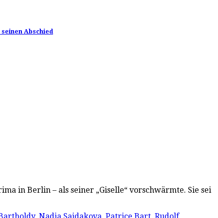
t seinen Abschied
ma in Berlin – als seiner „Giselle“ vorschwärmte. Sie sei
Bartholdy
,
Nadja Saidakova
,
Patrice Bart
,
Rudolf