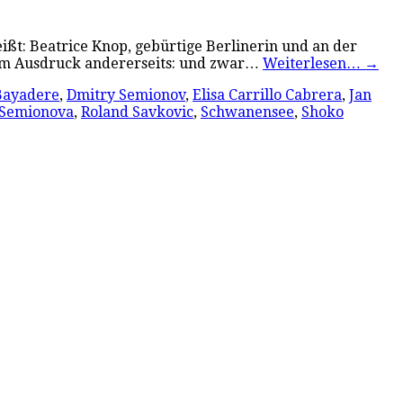
eißt: Beatrice Knop, gebürtige Berlinerin und an der
chem Ausdruck andererseits: und zwar…
Weiterlesen…
→
Bayadere
,
Dmitry Semionov
,
Elisa Carrillo Cabrera
,
Jan
 Semionova
,
Roland Savkovic
,
Schwanensee
,
Shoko