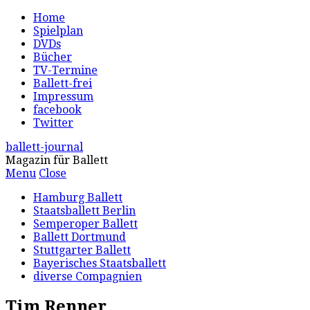
Home
Spielplan
DVDs
Bücher
TV-Termine
Ballett-frei
Impressum
facebook
Twitter
ballett-journal
Magazin für Ballett
Menu
Close
Hamburg Ballett
Staatsballett Berlin
Semperoper Ballett
Ballett Dortmund
Stuttgarter Ballett
Bayerisches Staatsballett
diverse Compagnien
Tim Renner