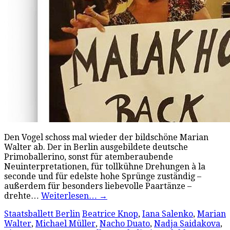
Den Vogel schoss mal wieder der bildschöne Marian
Walter ab. Der in Berlin ausgebildete deutsche
Primoballerino, sonst für atemberaubende
Neuinterpretationen, für tollkühne Drehungen à la
seconde und für edelste hohe Sprünge zuständig –
außerdem für besonders liebevolle Paartänze –
drehte…
Weiterlesen…
→
Staatsballett Berlin
Beatrice Knop
,
Iana Salenko
,
Marian
Walter
,
Michael Müller
,
Nacho Duato
,
Nadja Saidakova
,