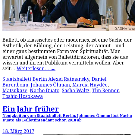
Ballett, ob klassisches oder modernes, ist eine Sache der
Ästhetik, der Bildung, der Leistung, der Anmut – und
einer ganz bestimmten Form von Spiritualität. Man
erwartet allgemein von Ballettdirektoren, dass sie das
wissen und ihrem Publikum vermitteln wollen. Aber
seit…
Weiterlesen…
→
Staatsballett Berlin
Alexei Ratmansky
,
Daniel
Barenboim
,
Johannes Öhman
,
Marcia Haydée
,
Matsukaze
,
Nacho Duato
,
Sasha Waltz
,
Tim Renner
,
Toshio Hosokawa
Ein Jahr früher
Neuigkeiten vom Staatsballett Berlin: Johannes Öhman löst Nacho
Duato als Ballettintendant schon 2018 ab
18. März 2017