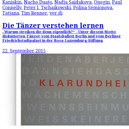
Kaniskin
,
Nacho Duato
,
Nadja Saidakova
,
Onegin
,
Paul
Connelly
,
Peter I. Tschaikowski
,
Polina Semionova
,
Tatjana
,
Tim Renner
,
ver.di
Die Tänzer verstehen lernen
„Warum streiken die denn eigentlich?“ – Unter diesem Motto
diskutierten Tänzer vom Staatsballett Berlin und vom Berliner
Friedrichstadtpalast in der Rosa-Luxemburg-Stiftung
22. September 2015