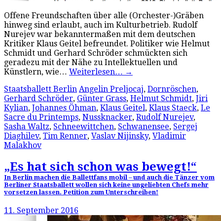
Offene Freundschaften über alle (Orchester-)Gräben
hinweg sind erlaubt, auch im Kulturbetrieb. Rudolf
Nurejev war bekanntermaßen mit dem deutschen
Kritiker Klaus Geitel befreundet. Politiker wie Helmut
Schmidt und Gerhard Schröder schmückten sich
geradezu mit der Nähe zu Intellektuellen und
Künstlern, wie…
Weiterlesen…
→
Staatsballett Berlin
Angelin Preljocaj
,
Dornröschen
,
Gerhard Schröder
,
Günter Grass
,
Helmut Schmidt
,
Jiri
Kylian
,
Johannes Öhman
,
Klaus Geitel
,
Klaus Staeck
,
Le
Sacre du Printemps
,
Nussknacker
,
Rudolf Nurejev
,
Sasha Waltz
,
Schneewittchen
,
Schwanensee
,
Sergej
Diaghilev
,
Tim Renner
,
Vaslav Nijinsky
,
Vladimir
Malakhov
„Es hat sich schon was bewegt!“
In Berlin machen die Ballettfans mobil – und auch die Tänzer vom
Berliner Staatsballett wollen sich keine ungeliebten Chefs mehr
vorsetzen lassen. Petition zum Unterschreiben!
11. September 2016