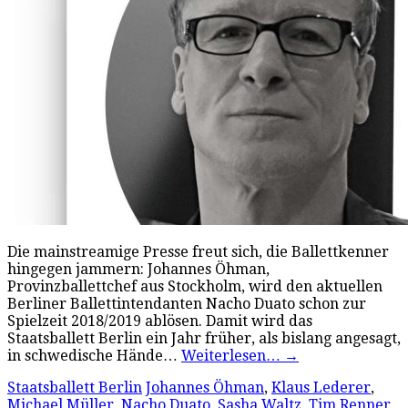
Die mainstreamige Presse freut sich, die Ballettkenner
hingegen jammern: Johannes Öhman,
Provinzballettchef aus Stockholm, wird den aktuellen
Berliner Ballettintendanten Nacho Duato schon zur
Spielzeit 2018/2019 ablösen. Damit wird das
Staatsballett Berlin ein Jahr früher, als bislang angesagt,
in schwedische Hände…
Weiterlesen…
→
Staatsballett Berlin
Johannes Öhman
,
Klaus Lederer
,
Michael Müller
,
Nacho Duato
,
Sasha Waltz
,
Tim Renner
,