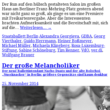
Der Run auf den hübsch gestalteten Salon im großen
Haus am Berliner Franz-Mehring-Platz gestern abend
war nicht ganz so groß, als ginge es um eine Premiere
mit Freikartenvergabe. Aber die Interessenten
brachten Aufmerksamkeit und die Bereitschaft mit, sich
auf die…
Weiterlesen…
→
Staatsballett Berlin
Alexandra Georgieva
,
GDBA
,
Georg
Vierthaler
,
Guido Herrmann
,
Heiner Boßmeyer
,
Michael Müller
,
Michaela Klingberg
,
Rosa-Luxemburg-
Stiftung
,
Sabine Schöneburg
,
Tim Renner
,
VdO
,
ver.di
,
Wolfgang Brauer
Der große Melancholiker
Der neue Ballettintendant Nacho Duato und der alte Bolschoi-
„Nussknacker“ in Berlin: größere Gegensätze sind kaum denkbar
25. November 2014