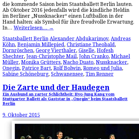
die kommende Saison beim Staatsballett Berlin lauten.
Ab Oktober 2016 jedenfalls wird die kindliche Heldin
im Berliner „Nussknacker“ einen Luftballon in der
Hand halten: als Symbol für ihre freudvolle Erwartung.
In…
Weiterlesen…
→
Staatsballett Berlin
Alexander Abdukarimov
,
Andreas
Köhn
,
Benjamin Millepied
,
Christiane Theobald
,
Dornröschen
,
Georg Vierthaler
,
Giselle
,
Hofesh
Shechter
,
Jean-Christophe Mail
,
John Cranko
,
Michael
Müller
,
Monika Grütters
,
Nacho Duato
,
Nussknacker
,
Onegin
,
Patrice Bart
,
Rolf Bolwin
,
Romeo und Julia
,
Sabine Schöneburg
,
Schwanensee
,
Tim Renner
Die Zarte und der Haudegen
Ein Ausbund an zarter Schlichtheit: Hyo-Jung Kang vom
Stuttgarter Ballett als Gaststar in „Onegin“ beim Staatsballett
Berlin
9. Oktober 2015