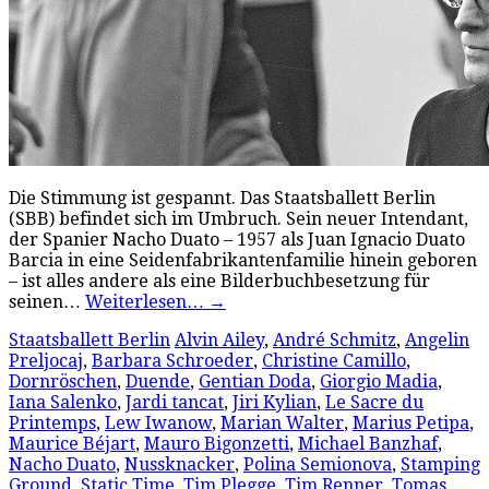
Die Stimmung ist gespannt. Das Staatsballett Berlin
(SBB) befindet sich im Umbruch. Sein neuer Intendant,
der Spanier Nacho Duato – 1957 als Juan Ignacio Duato
Barcia in eine Seidenfabrikantenfamilie hinein geboren
– ist alles andere als eine Bilderbuchbesetzung für
seinen…
Weiterlesen…
→
Staatsballett Berlin
Alvin Ailey
,
André Schmitz
,
Angelin
Preljocaj
,
Barbara Schroeder
,
Christine Camillo
,
Dornröschen
,
Duende
,
Gentian Doda
,
Giorgio Madia
,
Iana Salenko
,
Jardi tancat
,
Jiri Kylian
,
Le Sacre du
Printemps
,
Lew Iwanow
,
Marian Walter
,
Marius Petipa
,
Maurice Béjart
,
Mauro Bigonzetti
,
Michael Banzhaf
,
Nacho Duato
,
Nussknacker
,
Polina Semionova
,
Stamping
Ground
,
Static Time
,
Tim Plegge
,
Tim Renner
,
Tomas