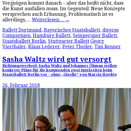
Vergnügen kommt danach – aber das heißt nicht, dass
die Kunst ausfallen muss. Im Gegenteil: Neue Konzepte
versprechen auch Erbauung. Problematisch ist es
allerdings,…
Weiterlesen…
→
Ballett Dortmund
,
Bayerisches Staatsballett
,
diverse
Compagnien
,
Hamburg Ballett
,
Semperoper Ballett
,
Staatsballett Berlin
,
Stuttgarter Ballett
Georg
Vierthaler
,
Klaus Lederer
,
Peter Theiler
,
Tim Renner
Sasha Waltz wird gut versorgt
Richtungswechsel: Sasha Waltz und Johannes Öhman stellen
konkrete Pläne für die kommenden zwei Spielzeiten beim
Staatsballett Berlin vor – ohne „Giselle“ von Marcia Haydée
26. Februar 2018