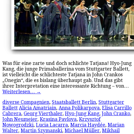
Was für eine zarte und doch schlichte Tatjana! Hyo-Jung
Kang, die junge Primaballerina vom Stuttgarter Ballett,
ist vielleicht die schlichteste Tatjana in John Crankos
„Onegin“, die es bislang überhaupt gab. Und das gibt
ihrer Interpretation eine interessante Richtung – von…
Weiterlesen…
→
diverse Compagnien
,
Staatsballett Berlin
,
Stuttgarter
Ballett
Alicia Amatriain
,
Anna Polikarpova
,
Elisa Carrillo
Cabrera
,
Georg Vierthaler
,
Hyo-Jung Kang
,
John Cranko
,
John Neumeier
,
Krasina Pavlova
,
Krzysztof
Nowogrodzki
,
Lucia Lacarra
,
Marcia Haydée
,
Marian
Walter
,
Martin Szymanski
,
Michael Müller
,
Mikhail