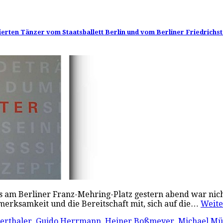
ierten Tänzer vom Staatsballett Berlin und vom Berliner Friedrichs
 am Berliner Franz-Mehring-Platz gestern abend war nicht
merksamkeit und die Bereitschaft mit, sich auf die…
Weit
erthaler
,
Guido Herrmann
,
Heiner Boßmeyer
,
Michael Mü