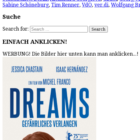
Sabine Schöneburg
,
Tim Renner
,
VdO
,
ver.di
,
Wolfgang B
Suche
Search for:
EINFACH ANKLICKEN!
WERBUNG! Die Bilder hier unten kann man anklicken...!