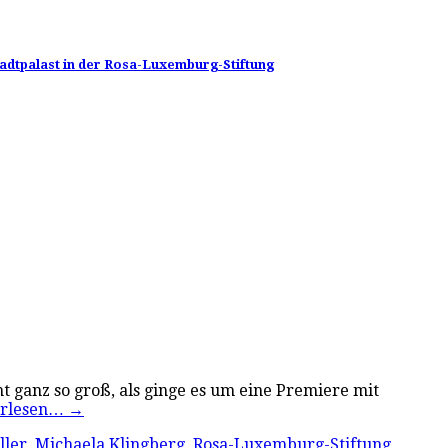
tadtpalast in der Rosa-Luxemburg-Stiftung
 ganz so groß, als ginge es um eine Premiere mit
erlesen…
→
ller
,
Michaela Klingberg
,
Rosa-Luxemburg-Stiftung
,