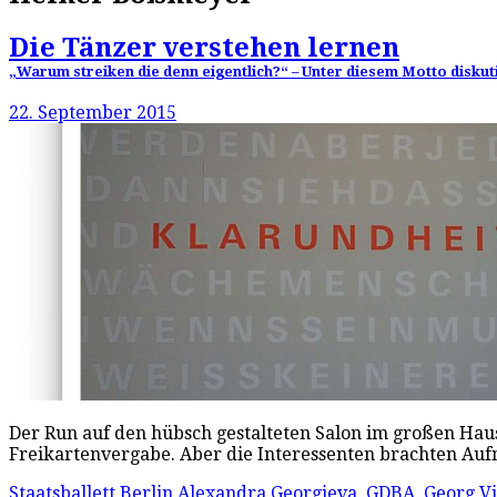
Die Tänzer verstehen lernen
„Warum streiken die denn eigentlich?“ – Unter diesem Motto diskut
22. September 2015
Der Run auf den hübsch gestalteten Salon im großen Haus
Freikartenvergabe. Aber die Interessenten brachten Auf
Staatsballett Berlin
Alexandra Georgieva
,
GDBA
,
Georg Vi