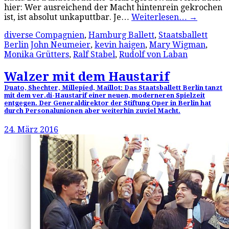
hier: Wer ausreichend der Macht hintenrein gekrochen
ist, ist absolut unkaputtbar. Je…
Weiterlesen…
→
diverse Compagnien
,
Hamburg Ballett
,
Staatsballett
Berlin
John Neumeier
,
kevin haigen
,
Mary Wigman
,
Monika Grütters
,
Ralf Stabel
,
Rudolf von Laban
Walzer mit dem Haustarif
Duato, Shechter, Millepied, Maillot: Das Staatsballett Berlin tanzt
mit dem ver.di-Haustarif einer neuen, moderneren Spielzeit
entgegen. Der Generaldirektor der Stiftung Oper in Berlin hat
durch Personalunionen aber weiterhin zuviel Macht.
24. März 2016