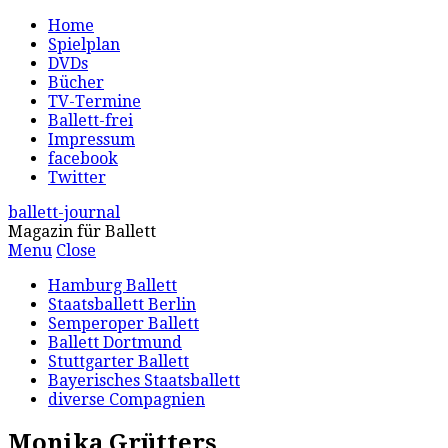
Home
Spielplan
DVDs
Bücher
TV-Termine
Ballett-frei
Impressum
facebook
Twitter
ballett-journal
Magazin für Ballett
Menu
Close
Hamburg Ballett
Staatsballett Berlin
Semperoper Ballett
Ballett Dortmund
Stuttgarter Ballett
Bayerisches Staatsballett
diverse Compagnien
Monika Grütters