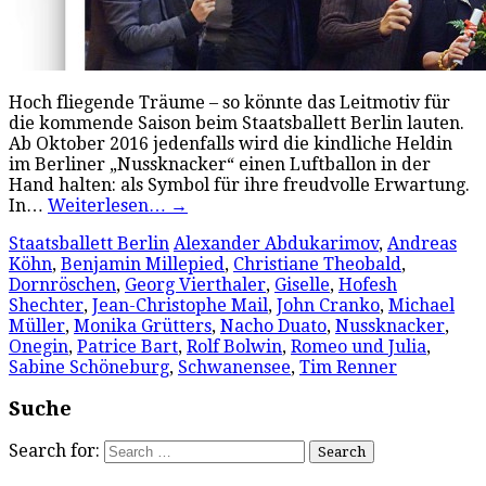
Hoch fliegende Träume – so könnte das Leitmotiv für
die kommende Saison beim Staatsballett Berlin lauten.
Ab Oktober 2016 jedenfalls wird die kindliche Heldin
im Berliner „Nussknacker“ einen Luftballon in der
Hand halten: als Symbol für ihre freudvolle Erwartung.
In…
Weiterlesen…
→
Staatsballett Berlin
Alexander Abdukarimov
,
Andreas
Köhn
,
Benjamin Millepied
,
Christiane Theobald
,
Dornröschen
,
Georg Vierthaler
,
Giselle
,
Hofesh
Shechter
,
Jean-Christophe Mail
,
John Cranko
,
Michael
Müller
,
Monika Grütters
,
Nacho Duato
,
Nussknacker
,
Onegin
,
Patrice Bart
,
Rolf Bolwin
,
Romeo und Julia
,
Sabine Schöneburg
,
Schwanensee
,
Tim Renner
Suche
Search for: