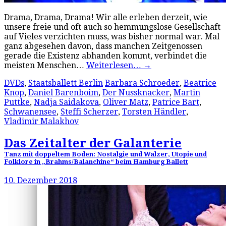
Drama, Drama, Drama! Wir alle erleben derzeit, wie
unsere freie und oft auch so hemmungslose Gesellschaft
auf Vieles verzichten muss, was bisher normal war. Mal
ganz abgesehen davon, dass manchen Zeitgenossen
gerade die Existenz abhanden kommt, verbindet die
meisten Menschen…
Weiterlesen…
→
DVDs
,
Staatsballett Berlin
Barbara Schroeder
,
Beatrice
Knop
,
Daniel Barenboim
,
Der Nussknacker
,
Martin
Puttke
,
Nadja Saidakova
,
Oliver Matz
,
Patrice Bart
,
Schwanensee
,
Steffi Scherzer
,
Torsten Händler
,
Vladimir Malakhov
Das Zeitalter der Galanterie
Tanz mit doppeltem Boden: Nostalgie und Walzer, Utopie und
Folklore in „Brahms/Balanchine“ beim Hamburg Ballett
10. Dezember 2018