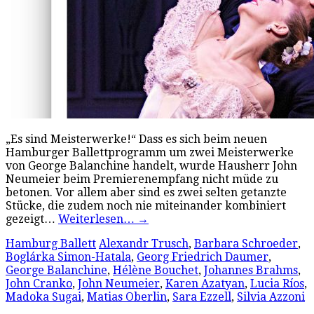
„Es sind Meisterwerke!“ Dass es sich beim neuen
Hamburger Ballettprogramm um zwei Meisterwerke
von George Balanchine handelt, wurde Hausherr John
Neumeier beim Premierenempfang nicht müde zu
betonen. Vor allem aber sind es zwei selten getanzte
Stücke, die zudem noch nie miteinander kombiniert
gezeigt…
Weiterlesen…
→
Hamburg Ballett
Alexandr Trusch
,
Barbara Schroeder
,
Boglárka Simon-Hatala
,
Georg Friedrich Daumer
,
George Balanchine
,
Hélène Bouchet
,
Johannes Brahms
,
John Cranko
,
John Neumeier
,
Karen Azatyan
,
Lucia Ríos
,
Madoka Sugai
,
Matias Oberlin
,
Sara Ezzell
,
Silvia Azzoni