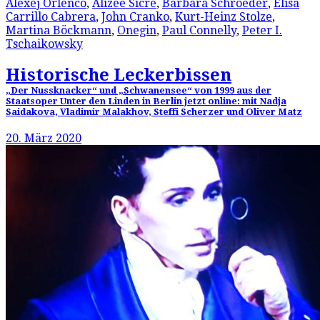
Alexej Orlenco
,
Alizée Sicre
,
Barbara Schroeder
,
Elisa
Carrillo Cabrera
,
John Cranko
,
Kurt-Heinz Stolze
,
Martina Böckmann
,
Onegin
,
Paul Connelly
,
Peter I.
Tschaikowsky
Historische Leckerbissen
„Der Nussknacker“ und „Schwanensee“ von 1999 aus der
Staatsoper Unter den Linden in Berlin jetzt online: mit Nadja
Saidakova, Vladimir Malakhov, Steffi Scherzer und Oliver Matz
20. März 2020