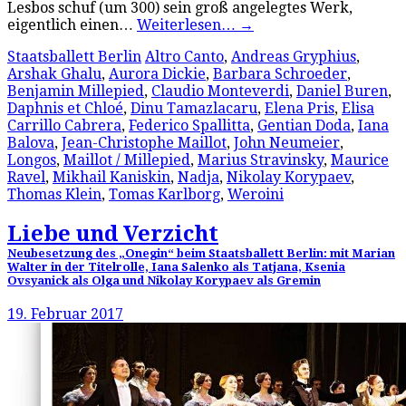
Lesbos schuf (um 300) sein groß angelegtes Werk,
eigentlich einen…
Weiterlesen…
→
Staatsballett Berlin
Altro Canto
,
Andreas Gryphius
,
Arshak Ghalu
,
Aurora Dickie
,
Barbara Schroeder
,
Benjamin Millepied
,
Claudio Monteverdi
,
Daniel Buren
,
Daphnis et Chloé
,
Dinu Tamazlacaru
,
Elena Pris
,
Elisa
Carrillo Cabrera
,
Federico Spallitta
,
Gentian Doda
,
Iana
Balova
,
Jean-Christophe Maillot
,
John Neumeier
,
Longos
,
Maillot / Millepied
,
Marius Stravinsky
,
Maurice
Ravel
,
Mikhail Kaniskin
,
Nadja
,
Nikolay Korypaev
,
Thomas Klein
,
Tomas Karlborg
,
Weroini
Liebe und Verzicht
Neubesetzung des „Onegin“ beim Staatsballett Berlin: mit Marian
Walter in der Titelrolle, Iana Salenko als Tatjana, Ksenia
Ovsyanick als Olga und Nikolay Korypaev als Gremin
19. Februar 2017