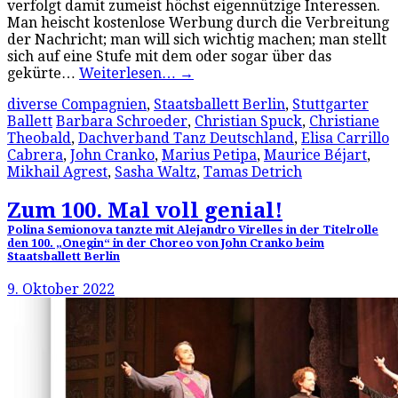
verfolgt damit zumeist höchst eigennützige Interessen.
Man heischt kostenlose Werbung durch die Verbreitung
der Nachricht; man will sich wichtig machen; man stellt
sich auf eine Stufe mit dem oder sogar über das
gekürte…
Weiterlesen…
→
diverse Compagnien
,
Staatsballett Berlin
,
Stuttgarter
Ballett
Barbara Schroeder
,
Christian Spuck
,
Christiane
Theobald
,
Dachverband Tanz Deutschland
,
Elisa Carrillo
Cabrera
,
John Cranko
,
Marius Petipa
,
Maurice Béjart
,
Mikhail Agrest
,
Sasha Waltz
,
Tamas Detrich
Zum 100. Mal voll genial!
Polina Semionova tanzte mit Alejandro Virelles in der Titelrolle
den 100. „Onegin“ in der Choreo von John Cranko beim
Staatsballett Berlin
9. Oktober 2022