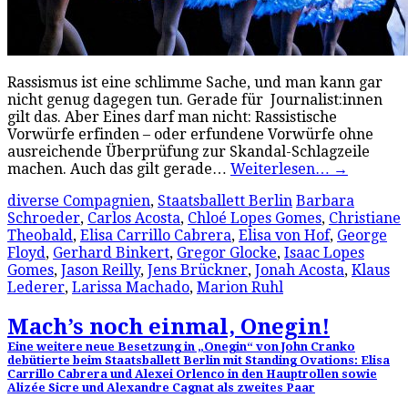
Rassismus ist eine schlimme Sache, und man kann gar
nicht genug dagegen tun. Gerade für Journalist:innen
gilt das. Aber Eines darf man nicht: Rassistische
Vorwürfe erfinden – oder erfundene Vorwürfe ohne
ausreichende Überprüfung zur Skandal-Schlagzeile
machen. Auch das gilt gerade…
Weiterlesen…
→
diverse Compagnien
,
Staatsballett Berlin
Barbara
Schroeder
,
Carlos Acosta
,
Chloé Lopes Gomes
,
Christiane
Theobald
,
Elisa Carrillo Cabrera
,
Elisa von Hof
,
George
Floyd
,
Gerhard Binkert
,
Gregor Glocke
,
Isaac Lopes
Gomes
,
Jason Reilly
,
Jens Brückner
,
Jonah Acosta
,
Klaus
Lederer
,
Larissa Machado
,
Marion Ruhl
Mach’s noch einmal, Onegin!
Eine weitere neue Besetzung in „Onegin“ von John Cranko
debütierte beim Staatsballett Berlin mit Standing Ovations: Elisa
Carrillo Cabrera und Alexei Orlenco in den Hauptrollen sowie
Alizée Sicre und Alexandre Cagnat als zweites Paar