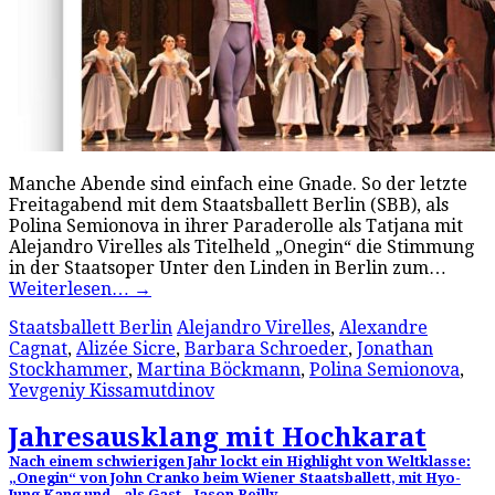
Manche Abende sind einfach eine Gnade. So der letzte
Freitagabend mit dem Staatsballett Berlin (SBB), als
Polina Semionova in ihrer Paraderolle als Tatjana mit
Alejandro Virelles als Titelheld „Onegin“ die Stimmung
in der Staatsoper Unter den Linden in Berlin zum…
Weiterlesen…
→
Staatsballett Berlin
Alejandro Virelles
,
Alexandre
Cagnat
,
Alizée Sicre
,
Barbara Schroeder
,
Jonathan
Stockhammer
,
Martina Böckmann
,
Polina Semionova
,
Yevgeniy Kissamutdinov
Jahresausklang mit Hochkarat
Nach einem schwierigen Jahr lockt ein Highlight von Weltklasse:
„Onegin“ von John Cranko beim Wiener Staatsballett, mit Hyo-
Jung Kang und – als Gast – Jason Reilly