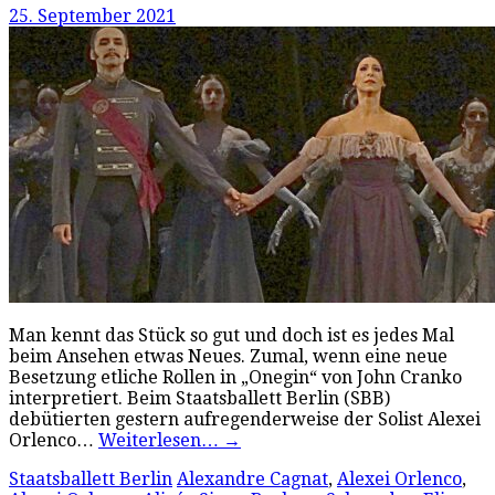
25. September 2021
Man kennt das Stück so gut und doch ist es jedes Mal
beim Ansehen etwas Neues. Zumal, wenn eine neue
Besetzung etliche Rollen in „Onegin“ von John Cranko
interpretiert. Beim Staatsballett Berlin (SBB)
debütierten gestern aufregenderweise der Solist Alexei
Orlenco…
Weiterlesen…
→
Staatsballett Berlin
Alexandre Cagnat
,
Alexei Orlenco
,