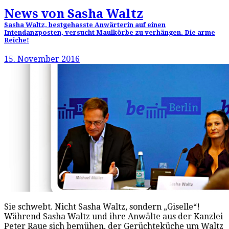
News von Sasha Waltz
Sasha Waltz, bestgehasste Anwärterin auf einen
Intendanzposten, versucht Maulkörbe zu verhängen. Die arme
Reiche!
15. November 2016
Sie schwebt. Nicht Sasha Waltz, sondern „Giselle“!
Während Sasha Waltz und ihre Anwälte aus der Kanzlei
Peter Raue sich bemühen, der Gerüchteküche um Waltz