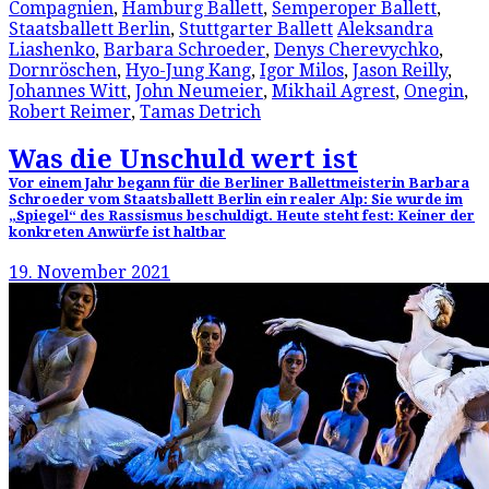
Compagnien
,
Hamburg Ballett
,
Semperoper Ballett
,
Staatsballett Berlin
,
Stuttgarter Ballett
Aleksandra
Liashenko
,
Barbara Schroeder
,
Denys Cherevychko
,
Dornröschen
,
Hyo-Jung Kang
,
Igor Milos
,
Jason Reilly
,
Johannes Witt
,
John Neumeier
,
Mikhail Agrest
,
Onegin
,
Robert Reimer
,
Tamas Detrich
Was die Unschuld wert ist
Vor einem Jahr begann für die Berliner Ballettmeisterin Barbara
Schroeder vom Staatsballett Berlin ein realer Alp: Sie wurde im
„Spiegel“ des Rassismus beschuldigt. Heute steht fest: Keiner der
konkreten Anwürfe ist haltbar
19. November 2021