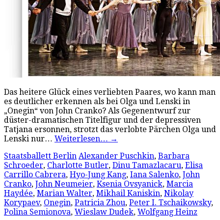
Das heitere Glück eines verliebten Paares, wo kann man
es deutlicher erkennen als bei Olga und Lenski in
„Onegin“ von John Cranko? Als Gegenentwurf zur
düster-dramatischen Titelfigur und der depressiven
Tatjana ersonnen, strotzt das verlobte Pärchen Olga und
Lenski nur…
Weiterlesen…
→
Staatsballett Berlin
Alexander Puschkin
,
Barbara
Schroeder
,
Charlotte Butler
,
Dinu Tamazlacaru
,
Elisa
Carrillo Cabrera
,
Hyo-Jung Kang
,
Iana Salenko
,
John
Cranko
,
John Neumeier
,
Ksenia Ovsyanick
,
Marcia
Haydée
,
Marian Walter
,
Mikhail Kaniskin
,
Nikolay
Korypaev
,
Onegin
,
Patricia Zhou
,
Peter I. Tschaikowsky
,
Polina Semionova
,
Wieslaw Dudek
,
Wolfgang Heinz