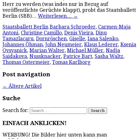
Herr zu werden (was indes nur in Bezug auf
veröffentlichte Gerüchte klappt), probt das Staatsballett
Berlin (SBB)…
Weiterlesen…
→
Staatsballett Berlin
Barbara Schroeder
,
Carmen-Maja
Antoni
,
Christine Camillo
,
Denis Vieira
,
Dinu
Tamazlacaru
,
Dornröschen
,
Giselle
,
Iana Salenko
,
Johannes Öhman
,
John Neumeier
,
Klaus Lederer
,
Ksenia
Ovsyanick
,
Marian Walter
,
Michael Müller
,
Nadja
Saidakova
,
Nussknacker
,
Patrice Bart
,
Sasha Waltz
,
Thomas Ostermeier
,
Tomas Karlborg
Post navigation
←
Ältere Artikel
Suche
Search for:
EINFACH ANKLICKEN!
WERBUNG! Die Bilder hier unten kann man