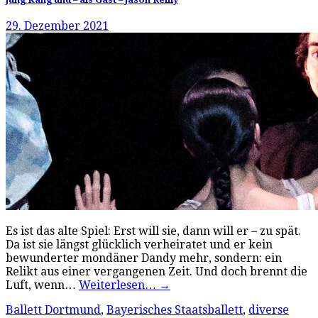
29. Dezember 2021
Es ist das alte Spiel: Erst will sie, dann will er – zu spät.
Da ist sie längst glücklich verheiratet und er kein
bewunderter mondäner Dandy mehr, sondern: ein
Relikt aus einer vergangenen Zeit. Und doch brennt die
Luft, wenn…
Weiterlesen…
→
Ballett Dortmund
,
Bayerisches Staatsballett
,
diverse