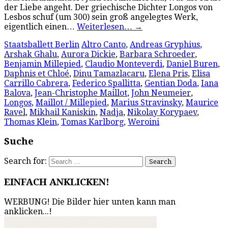
der Liebe angeht. Der griechische Dichter Longos von
Lesbos schuf (um 300) sein groß angelegtes Werk,
eigentlich einen…
Weiterlesen…
→
Staatsballett Berlin
Altro Canto
,
Andreas Gryphius
,
Arshak Ghalu
,
Aurora Dickie
,
Barbara Schroeder
,
Benjamin Millepied
,
Claudio Monteverdi
,
Daniel Buren
,
Daphnis et Chloé
,
Dinu Tamazlacaru
,
Elena Pris
,
Elisa
Carrillo Cabrera
,
Federico Spallitta
,
Gentian Doda
,
Iana
Balova
,
Jean-Christophe Maillot
,
John Neumeier
,
Longos
,
Maillot / Millepied
,
Marius Stravinsky
,
Maurice
Ravel
,
Mikhail Kaniskin
,
Nadja
,
Nikolay Korypaev
,
Thomas Klein
,
Tomas Karlborg
,
Weroini
Suche
Search for:
EINFACH ANKLICKEN!
WERBUNG! Die Bilder hier unten kann man
anklicken...!