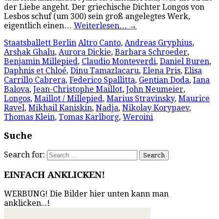
der Liebe angeht. Der griechische Dichter Longos von
Lesbos schuf (um 300) sein groß angelegtes Werk,
eigentlich einen…
Weiterlesen…
→
Staatsballett Berlin
Altro Canto
,
Andreas Gryphius
,
Arshak Ghalu
,
Aurora Dickie
,
Barbara Schroeder
,
Benjamin Millepied
,
Claudio Monteverdi
,
Daniel Buren
,
Daphnis et Chloé
,
Dinu Tamazlacaru
,
Elena Pris
,
Elisa
Carrillo Cabrera
,
Federico Spallitta
,
Gentian Doda
,
Iana
Balova
,
Jean-Christophe Maillot
,
John Neumeier
,
Longos
,
Maillot / Millepied
,
Marius Stravinsky
,
Maurice
Ravel
,
Mikhail Kaniskin
,
Nadja
,
Nikolay Korypaev
,
Thomas Klein
,
Tomas Karlborg
,
Weroini
Suche
Search for:
EINFACH ANKLICKEN!
WERBUNG! Die Bilder hier unten kann man
anklicken...!