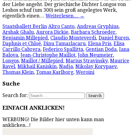
der Liebe angeht. Der griechische Dichter Longos von
Lesbos schuf (um 300) sein groß angelegtes Werk,
eigentlich einen…
Weiterlesen…
→
Staatsballett Berlin
Altro Canto
,
Andreas Gryphius
,
Arshak Ghalu
,
Aurora Dickie
,
Barbara Schroeder
,
Benjamin Millepied
,
Claudio Monteverdi
,
Daniel Buren
,
Daphnis et Chloé
,
Dinu Tamazlacaru
,
Elena Pris
,
Elisa
Carrillo Cabrera
,
Federico Spallitta
,
Gentian Doda
,
Iana
Balova
,
Jean-Christophe Maillot
,
John Neumeier
,
Longos
,
Maillot / Millepied
,
Marius Stravinsky
,
Maurice
Ravel
,
Mikhail Kaniskin
,
Nadja
,
Nikolay Korypaev
,
Thomas Klein
,
Tomas Karlborg
,
Weroini
Suche
Search for:
EINFACH ANKLICKEN!
WERBUNG! Die Bilder hier unten kann man
anklicken...!