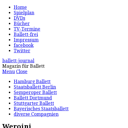
Home
Spielplan
DVDs
Bücher
TV-Termine
Ballett-frei
Impressum
facebook
Twitter
ballett-journal
Magazin für Ballett
Menu
Close
Hamburg Ballett
Staatsballett Berlin
Semperoper Ballett
Ballett Dortmund
Stuttgarter Ballett
Bayerisches Staatsballett
diverse Compagnien
Weroini