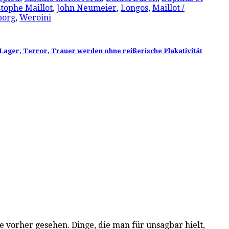
stophe Maillot
,
John Neumeier
,
Longos
,
Maillot /
borg
,
Weroini
Lager, Terror, Trauer werden ohne reißerische Plakativität
e vorher gesehen. Dinge, die man für unsagbar hielt,