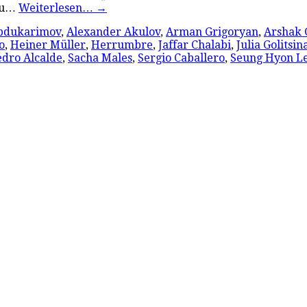
 zu…
Weiterlesen…
→
bdukarimov
,
Alexander Akulov
,
Arman Grigoryan
,
Arshak
o
,
Heiner Müller
,
Herrumbre
,
Jaffar Chalabi
,
Julia Golitsin
edro Alcalde
,
Sacha Males
,
Sergio Caballero
,
Seung Hyon L