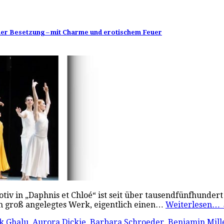
neuer Besetzung – mit Charme und erotischem Feuer
iv in „Daphnis et Chloé“ ist seit über tausendfünfhundert
in groß angelegtes Werk, eigentlich einen…
Weiterlesen…
k Ghalu
,
Aurora Dickie
,
Barbara Schroeder
,
Benjamin Mill