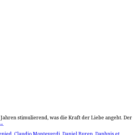
 Jahren stimulierend, was die Kraft der Liebe angeht. Der
→
epied
,
Claudio Monteverdi
,
Daniel Buren
,
Daphnis et