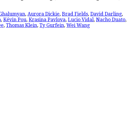
 Ghalumyan
,
Aurora Dickie
,
Brad Fields
,
David Darling
,
a
,
Kévin Pou
,
Krasina Pavlova
,
Lucio Vidal
,
Nacho Duato
,
ee
,
Thomas Klein
,
Ty Gurfein
,
Wei Wang