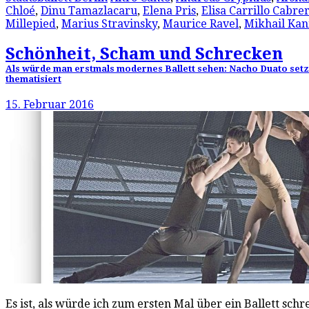
Chloé
,
Dinu Tamazlacaru
,
Elena Pris
,
Elisa Carrillo Cabre
Millepied
,
Marius Stravinsky
,
Maurice Ravel
,
Mikhail Kan
Schönheit, Scham und Schrecken
Als würde man erstmals modernes Ballett sehen: Nacho Duato setzt
thematisiert
15. Februar 2016
Es ist, als würde ich zum ersten Mal über ein Ballett sc