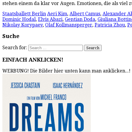
stehen einem da klar vor Augen. Emotionen, die als viel
Staatsballett Berlin
Aeri Kim
,
Albert Camus
,
Alexander A
Dominic Hodal
,
Elvis Abazi
,
Gentian Doda
,
Giuliana Bottin
Nikolay Korypaev
,
Olaf Kollmansperger
,
Patricia Zhou
,
P
Suche
Search for:
EINFACH ANKLICKEN!
WERBUNG! Die Bilder hier unten kann man anklicken...!