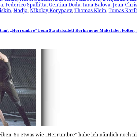
ra
,
Federico Spallitta
,
Gentian Doda
,
Iana Balova
,
Jean-Chri
iskin
,
Nadja
,
Nikolay Korypaev
,
Thomas Klein
,
Tomas Karl
 mit „Herrumbre“ beim Staatsballett Berlin neue Maßstäbe. Folter, 
hreiben. So etwas wie „Herrumbre“ habe ich nämlich noch ni