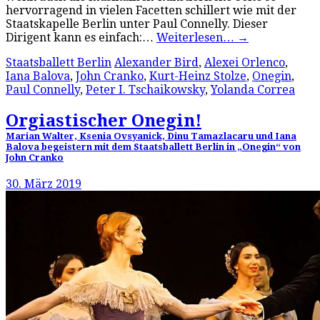
hervorragend in vielen Facetten schillert wie mit der
Staatskapelle Berlin unter Paul Connelly. Dieser
Dirigent kann es einfach:…
Weiterlesen…
→
Staatsballett Berlin
Alexander Bird
,
Alexei Orlenco
,
Iana Balova
,
John Cranko
,
Kurt-Heinz Stolze
,
Onegin
,
Paul Connelly
,
Peter I. Tschaikowsky
,
Yolanda Correa
Orgiastischer Onegin!
Marian Walter, Ksenia Ovsyanick, Dinu Tamazlacaru und Iana
Balova begeistern mit dem Staatsballett Berlin in „Onegin“ von
John Cranko
30. März 2019