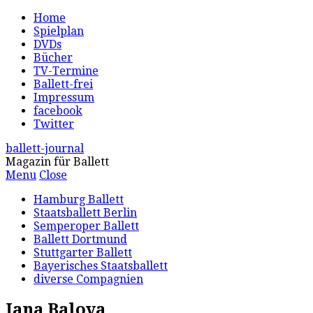
Home
Spielplan
DVDs
Bücher
TV-Termine
Ballett-frei
Impressum
facebook
Twitter
ballett-journal
Magazin für Ballett
Menu
Close
Hamburg Ballett
Staatsballett Berlin
Semperoper Ballett
Ballett Dortmund
Stuttgarter Ballett
Bayerisches Staatsballett
diverse Compagnien
Iana Balova