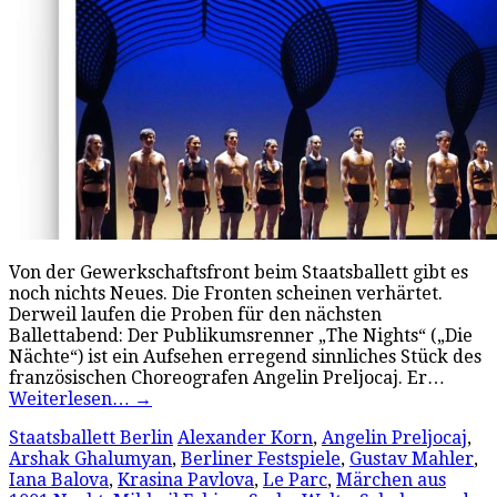
Von der Gewerkschaftsfront beim Staatsballett gibt es
noch nichts Neues. Die Fronten scheinen verhärtet.
Derweil laufen die Proben für den nächsten
Ballettabend: Der Publikumsrenner „The Nights“ („Die
Nächte“) ist ein Aufsehen erregend sinnliches Stück des
französischen Choreografen Angelin Preljocaj. Er…
Weiterlesen…
→
Staatsballett Berlin
Alexander Korn
,
Angelin Preljocaj
,
Arshak Ghalumyan
,
Berliner Festspiele
,
Gustav Mahler
,
Iana Balova
,
Krasina Pavlova
,
Le Parc
,
Märchen aus