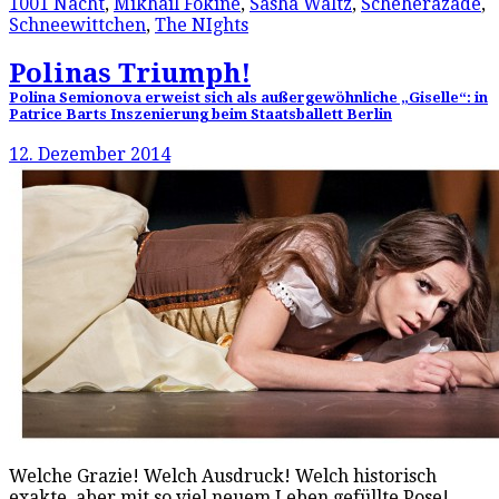
1001 Nacht
,
Mikhail Fokine
,
Sasha Waltz
,
Scheherazade
,
Schneewittchen
,
The NIghts
Polinas Triumph!
Polina Semionova erweist sich als außergewöhnliche „Giselle“: in
Patrice Barts Inszenierung beim Staatsballett Berlin
12. Dezember 2014
Welche Grazie! Welch Ausdruck! Welch historisch
exakte, aber mit so viel neuem Leben gefüllte Pose!