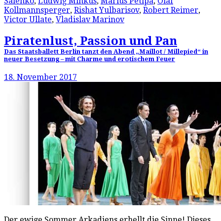
Salenko
,
Ludwig Minkus
,
Marius Petipa
,
Olaf
Kollmannsperger
,
Rishat Yulbarisov
,
Robert Reimer
,
Victor Ullate
,
Vladislav Marinov
Piratenlust, Passion und Pan
Das Staatsballett Berlin tanzt den Abend „Maillot / Millepied“ in
neuer Besetzung – mit Charme und erotischem Feuer
18. November 2017
Der ewige Sommer Arkadiens erhellt die Sinne! Dieses