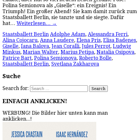
Polina Semionova als „Giselle“: ein Ereignis! Ein
Triumph! Ein großer Abend! Sie kam damit zurück zum
Staatsballett Berlin, sie tanzte und sie siegte. Dafür
hat…
Weiterlesen…
→
Staatsballett Berlin
Adolphe Adam
,
Alessandra Ferri
,
Alina Cojocaru
,
Anna Laudere
,
Elena Pris
,
Elisa Badenes
,
Giselle
,
Iana Balova
,
Jean Coralli
,
Jules Perrot
,
Ludwig
Minkus
,
Marian Walter
,
Marius Petipa
,
Natalia Osipova
,
Patrice Bart
,
Polina Semionova
,
Roberto Bolle
,
Staatsballett Berlin
,
Svetlana Zakharova
Suche
Search for:
EINFACH ANKLICKEN!
WERBUNG! Die Bilder hier unten kann man
anklicken...!