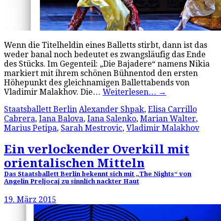
Wenn die Titelheldin eines Balletts stirbt, dann ist das
weder banal noch bedeutet es zwangsläufig das Ende
des Stücks. Im Gegenteil: „Die Bajadere“ namens Nikia
markiert mit ihrem schönen Bühnentod den ersten
Höhepunkt des gleichnamigen Ballettabends von
Vladimir Malakhov. Die…
Weiterlesen…
→
Staatsballett Berlin
Alexander Shpak
,
Elisa Carrillo
Cabrera
,
Iana Balova
,
Iana Salenko
,
Marian Walter
,
Marius Petipa
,
Sarah Mestrovic
,
Vladimir Malakhov
Ein verlockender Overkill mit
orientalischen Mitteln
Das Staatsballett Berlin bekennt sich mit „The Nights“ von
Angelin Preljocaj zu sinnlich nackter Haut
19. März 2015