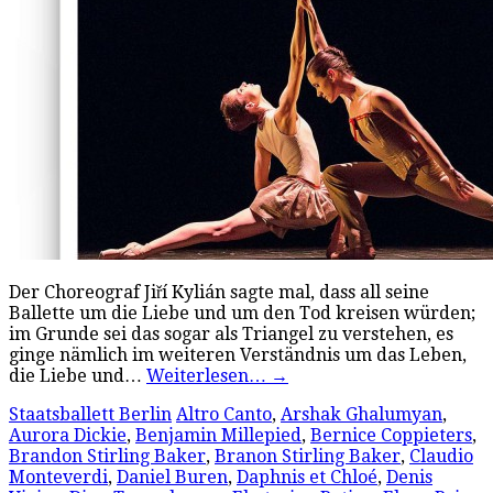
Der Choreograf Jiří Kylián sagte mal, dass all seine
Ballette um die Liebe und um den Tod kreisen würden;
im Grunde sei das sogar als Triangel zu verstehen, es
ginge nämlich im weiteren Verständnis um das Leben,
die Liebe und…
Weiterlesen…
→
Staatsballett Berlin
Altro Canto
,
Arshak Ghalumyan
,
Aurora Dickie
,
Benjamin Millepied
,
Bernice Coppieters
,
Brandon Stirling Baker
,
Branon Stirling Baker
,
Claudio
Monteverdi
,
Daniel Buren
,
Daphnis et Chloé
,
Denis