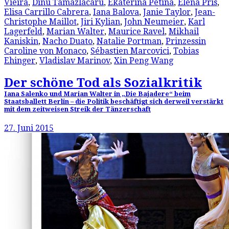
Vieira
,
Dinu Tamazlacaru
,
Ekaterina Petina
,
Elena Pris
,
Elisa Carrillo Cabrera
,
Iana Balova
,
Janie Taylor
,
Jean-
Christophe Maillot
,
Jiri Kylian
,
John Neumeier
,
Karl
Lagerfeld
,
Marian Walter
,
Maurice Ravel
,
Mikhail
Kaniskin
,
Nacho Duato
,
Natalie Portman
,
Prinzessin
Caroline von Monaco
,
Sébastien Marcovici
,
Tobias
Ehinger
,
Vladislav Marinov
,
Xin Peng Wang
Der schöne Tod als Sozialkritik
Iana Salenko und Marian Walter in „Die Bajadere“ beim
Staatsballett Berlin – die Politik beschäftigt sich derweil verstärkt
mit dem zeitweisen Streik der Tänzerschaft
27. Juni 2015