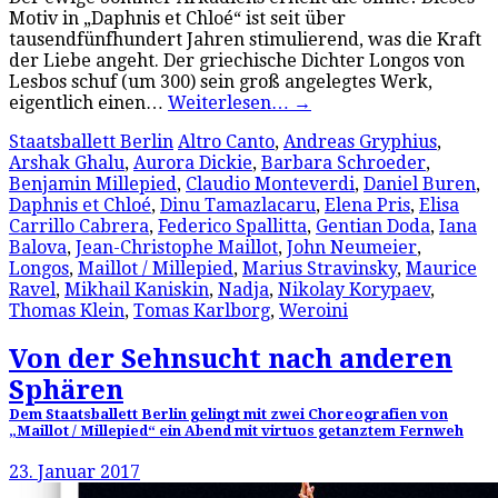
Motiv in „Daphnis et Chloé“ ist seit über
tausendfünfhundert Jahren stimulierend, was die Kraft
der Liebe angeht. Der griechische Dichter Longos von
Lesbos schuf (um 300) sein groß angelegtes Werk,
eigentlich einen…
Weiterlesen…
→
Staatsballett Berlin
Altro Canto
,
Andreas Gryphius
,
Arshak Ghalu
,
Aurora Dickie
,
Barbara Schroeder
,
Benjamin Millepied
,
Claudio Monteverdi
,
Daniel Buren
,
Daphnis et Chloé
,
Dinu Tamazlacaru
,
Elena Pris
,
Elisa
Carrillo Cabrera
,
Federico Spallitta
,
Gentian Doda
,
Iana
Balova
,
Jean-Christophe Maillot
,
John Neumeier
,
Longos
,
Maillot / Millepied
,
Marius Stravinsky
,
Maurice
Ravel
,
Mikhail Kaniskin
,
Nadja
,
Nikolay Korypaev
,
Thomas Klein
,
Tomas Karlborg
,
Weroini
Von der Sehnsucht nach anderen
Sphären
Dem Staatsballett Berlin gelingt mit zwei Choreografien von
„Maillot / Millepied“ ein Abend mit virtuos getanztem Fernweh
23. Januar 2017