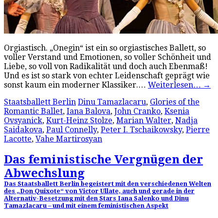
Orgiastisch. „Onegin“ ist ein so orgiastisches Ballett, so
voller Verstand und Emotionen, so voller Schönheit und
Liebe, so voll von Radikalität und doch auch Ebenmaß!
Und es ist so stark von echter Leidenschaft geprägt wie
sonst kaum ein moderner Klassiker.…
Weiterlesen…
→
Staatsballett Berlin
Dinu Tamazlacaru
,
Glories of the
Romantic Ballet
,
Iana Balova
,
John Cranko
,
Ksenia
Ovsyanick
,
Kurt-Heinz Stolze
,
Marian Walter
,
Nadja
Saidakova
,
Paul Connelly
,
Peter I. Tschaikowsky
,
Pierre
Lacotte
,
Vahe Martirosyan
Das feministische Vergnügen der
Abwechslung
Das Staatsballett Berlin begeistert mit den verschiedenen Welten
des „Don Quixote“ von Victor Ullate, auch und gerade in der
Alternativ-Besetzung mit den Stars Iana Salenko und Dinu
Tamazlacaru – und mit einem feministischen Aspekt