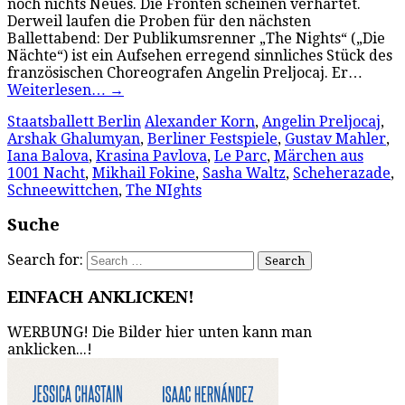
noch nichts Neues. Die Fronten scheinen verhärtet.
Derweil laufen die Proben für den nächsten
Ballettabend: Der Publikumsrenner „The Nights“ („Die
Nächte“) ist ein Aufsehen erregend sinnliches Stück des
französischen Choreografen Angelin Preljocaj. Er…
Weiterlesen…
→
Staatsballett Berlin
Alexander Korn
,
Angelin Preljocaj
,
Arshak Ghalumyan
,
Berliner Festspiele
,
Gustav Mahler
,
Iana Balova
,
Krasina Pavlova
,
Le Parc
,
Märchen aus
1001 Nacht
,
Mikhail Fokine
,
Sasha Waltz
,
Scheherazade
,
Schneewittchen
,
The NIghts
Suche
Search for:
EINFACH ANKLICKEN!
WERBUNG! Die Bilder hier unten kann man
anklicken...!