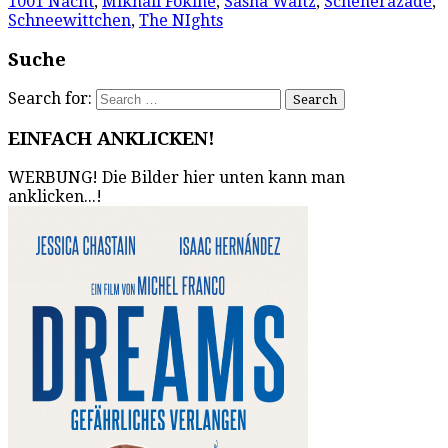
1001 Nacht
,
Mikhail Fokine
,
Sasha Waltz
,
Scheherazade
,
Schneewittchen
,
The NIghts
Suche
Search for:
EINFACH ANKLICKEN!
WERBUNG! Die Bilder hier unten kann man
anklicken...!