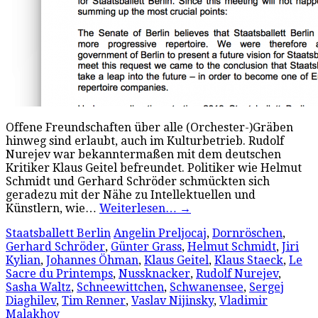
Offene Freundschaften über alle (Orchester-)Gräben
hinweg sind erlaubt, auch im Kulturbetrieb. Rudolf
Nurejev war bekanntermaßen mit dem deutschen
Kritiker Klaus Geitel befreundet. Politiker wie Helmut
Schmidt und Gerhard Schröder schmückten sich
geradezu mit der Nähe zu Intellektuellen und
Künstlern, wie…
Weiterlesen…
→
Staatsballett Berlin
Angelin Preljocaj
,
Dornröschen
,
Gerhard Schröder
,
Günter Grass
,
Helmut Schmidt
,
Jiri
Kylian
,
Johannes Öhman
,
Klaus Geitel
,
Klaus Staeck
,
Le
Sacre du Printemps
,
Nussknacker
,
Rudolf Nurejev
,
Sasha Waltz
,
Schneewittchen
,
Schwanensee
,
Sergej
Diaghilev
,
Tim Renner
,
Vaslav Nijinsky
,
Vladimir
Malakhov