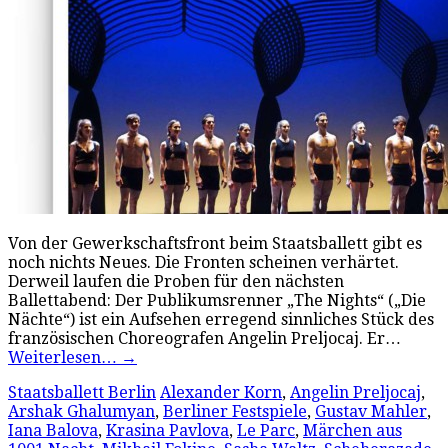
Von der Gewerkschaftsfront beim Staatsballett gibt es
noch nichts Neues. Die Fronten scheinen verhärtet.
Derweil laufen die Proben für den nächsten
Ballettabend: Der Publikumsrenner „The Nights“ („Die
Nächte“) ist ein Aufsehen erregend sinnliches Stück des
französischen Choreografen Angelin Preljocaj. Er…
Weiterlesen…
→
Staatsballett Berlin
Alexander Korn
,
Angelin Preljocaj
,
Arshak Ghalumyan
,
Berliner Festspiele
,
Gustav Mahler
,
Iana Balova
,
Krasina Pavlova
,
Le Parc
,
Märchen aus