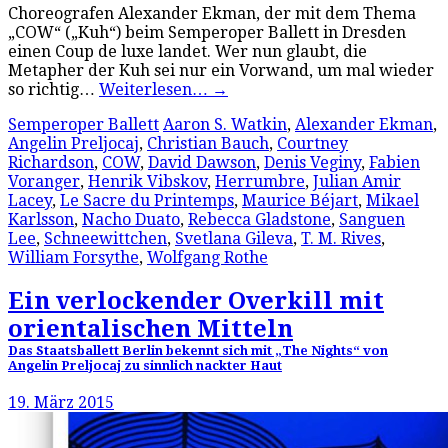
Choreografen Alexander Ekman, der mit dem Thema
„COW“ („Kuh“) beim Semperoper Ballett in Dresden
einen Coup de luxe landet. Wer nun glaubt, die
Metapher der Kuh sei nur ein Vorwand, um mal wieder
so richtig…
Weiterlesen…
→
Semperoper Ballett
Aaron S. Watkin
,
Alexander Ekman
,
Angelin Preljocaj
,
Christian Bauch
,
Courtney
Richardson
,
COW
,
David Dawson
,
Denis Veginy
,
Fabien
Voranger
,
Henrik Vibskov
,
Herrumbre
,
Julian Amir
Lacey
,
Le Sacre du Printemps
,
Maurice Béjart
,
Mikael
Karlsson
,
Nacho Duato
,
Rebecca Gladstone
,
Sanguen
Lee
,
Schneewittchen
,
Svetlana Gileva
,
T. M. Rives
,
William Forsythe
,
Wolfgang Rothe
Ein verlockender Overkill mit
orientalischen Mitteln
Das Staatsballett Berlin bekennt sich mit „The Nights“ von
Angelin Preljocaj zu sinnlich nackter Haut
19. März 2015