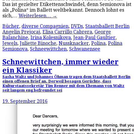
Das ist gezielter Etikettenschwindel, denn Semionova ist
als „Polina“ im Ballett weltbekannt. Dennoch lohnt es
sich,…
Weiterlesen…
→
Bücher
,
diverse Compagnien
,
DVDs
,
Staatsballett Berlin
Angelin Prejocaj
,
Elisa Carrillo Cabrera
,
George
Balanchine
,
Irina Kolesnikova
,
Jean-Paul Gaultier
,
Jewels
,
Juliette Binoche
,
Nussknacker
,
Polina
,
Polina
Semionova
,
Schneewittchen
,
Schwanensee
Schneewittchen, immer wieder
ein Klassiker
Sasha Waltz und Johannes Öhman tragen dem Staatsballett Berlin
einen offenen Brief an. Derweil besagen Gerüchte, dass
Kulturstaatssekretär Tim Renner mit dem Ehemann von Waltz
seit langem eng befreundet sei
19. September 2016