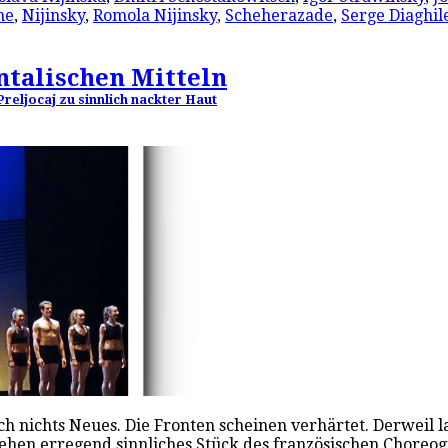
ne
,
Nijinsky
,
Romola Nijinsky
,
Scheherazade
,
Serge Diaghil
ntalischen Mitteln
Preljocaj zu sinnlich nackter Haut
ch nichts Neues. Die Fronten scheinen verhärtet. Derweil 
sehen erregend sinnliches Stück des französischen Choreog