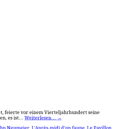
et, feierte vor einem Vierteljahrhundert seine
en, es ist…
Weiterlesen…
→
ohn Neumeier
,
L'Après-midi d'un faune
,
Le Pavillon