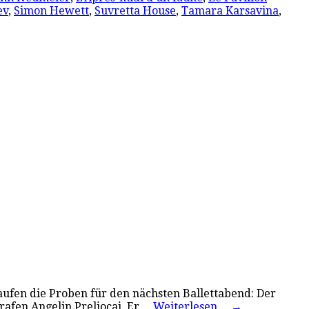
ev
,
Simon Hewett
,
Suvretta House
,
Tamara Karsavina
,
laufen die Proben für den nächsten Ballettabend: Der
rafen Angelin Preljocaj. Er…
Weiterlesen…
→