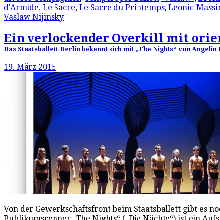
d'Armide
,
Le Sacre
,
Le Sacre du Printemps
,
Leonid Massi
Vaslaw Nijinsky
Ein verlockender Overkill mit orie
Das Staatsballett Berlin bekennt sich mit „The Nights“ von Angelin 
19. März 2015
Von der Gewerkschaftsfront beim Staatsballett gibt es no
Publikumsrenner „The Nights“ („Die Nächte“) ist ein Auf