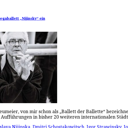
gaballett „Nijinsky“ ein
Neumeier, von mir schon als „Ballett der Ballette“ bezeichn
Aufführungen in bisher 20 weiteren internationalen Städt
slava Nijinska
,
Dmitri Schostakowitsch
,
Igor Strawinsky
,
J