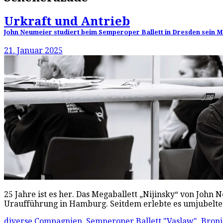
Urkraft und Antrieb
John Neumeier studiert beim Semperoper Ballett in Dresden sein Me
21. Januar 2025
25 Jahre ist es her. Das Megaballett „Nijinsky“ von John 
Uraufführung in Hamburg. Seitdem erlebte es umjubelte 
diverse Compagnien
,
Semperoper Ballett
"Vaslaw"
,
Broni