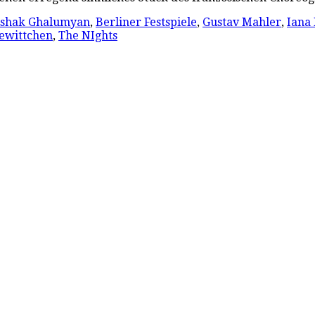
shak Ghalumyan
,
Berliner Festspiele
,
Gustav Mahler
,
Iana
ewittchen
,
The NIghts