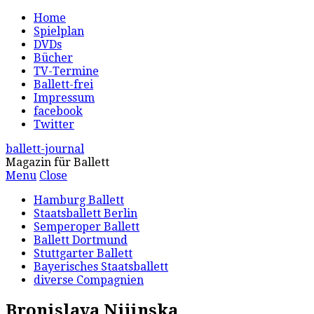
Home
Spielplan
DVDs
Bücher
TV-Termine
Ballett-frei
Impressum
facebook
Twitter
ballett-journal
Magazin für Ballett
Menu
Close
Hamburg Ballett
Staatsballett Berlin
Semperoper Ballett
Ballett Dortmund
Stuttgarter Ballett
Bayerisches Staatsballett
diverse Compagnien
Bronislava Nijinska