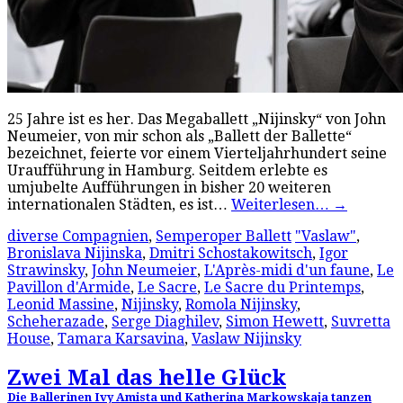
25 Jahre ist es her. Das Megaballett „Nijinsky“ von John
Neumeier, von mir schon als „Ballett der Ballette“
bezeichnet, feierte vor einem Vierteljahrhundert seine
Uraufführung in Hamburg. Seitdem erlebte es
umjubelte Aufführungen in bisher 20 weiteren
internationalen Städten, es ist…
Weiterlesen…
→
diverse Compagnien
,
Semperoper Ballett
"Vaslaw"
,
Bronislava Nijinska
,
Dmitri Schostakowitsch
,
Igor
Strawinsky
,
John Neumeier
,
L'Après-midi d'un faune
,
Le
Pavillon d'Armide
,
Le Sacre
,
Le Sacre du Printemps
,
Leonid Massine
,
Nijinsky
,
Romola Nijinsky
,
Scheherazade
,
Serge Diaghilev
,
Simon Hewett
,
Suvretta
House
,
Tamara Karsavina
,
Vaslaw Nijinsky
Zwei Mal das helle Glück
Die Ballerinen Ivy Amista und Katherina Markowskaja tanzen