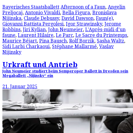
Bayerisches Staatsballett
Afternoon of a Faun
,
Angelin
Preljocaj
,
Antonio Vivaldi
,
Bella Figura
,
Bronislava
Nijinska
,
Claude Debussy
,
David Dawson
,
Faun(e)
,
Giovanni Battista Pergolesi
,
Igor Strawinsky
,
Jerome
Robbins
,
Jiri Kylian
,
John Neumeier
,
L'Après-midi d'un
faune
,
Laurent Hilaire
,
Le Parc
,
Le Sacre du Printemps
,
Maurice Béjart
,
Pina Bausch
,
Rolf Borzik
,
Sasha Waltz
,
Sidi Larbi Charkaoui
,
Stéphane Mallarmé
,
Vaslav
Nijinsky
Urkraft und Antrieb
John Neumeier studiert beim Semperoper Ballett in Dresden sein
Megaballett „Nijinsky“ ein
21. Januar 2025