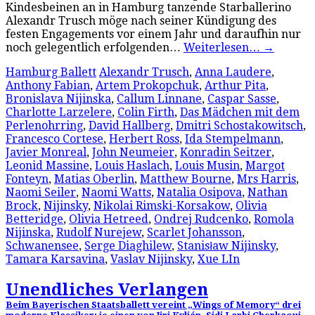
Kindesbeinen an in Hamburg tanzende Starballerino
Alexandr Trusch möge nach seiner Kündigung des
festen Engagements vor einem Jahr und daraufhin nur
noch gelegentlich erfolgenden…
Weiterlesen…
→
Hamburg Ballett
Alexandr Trusch
,
Anna Laudere
,
Anthony Fabian
,
Artem Prokopchuk
,
Arthur Pita
,
Bronislava Nijinska
,
Callum Linnane
,
Caspar Sasse
,
Charlotte Larzelere
,
Colin Firth
,
Das Mädchen mit dem
Perlenohrring
,
David Hallberg
,
Dmitri Schostakowitsch
,
Francesco Cortese
,
Herbert Ross
,
Ida Stempelmann
,
Javier Monreal
,
John Neumeier
,
Konradin Seitzer
,
Leonid Massine
,
Louis Haslach
,
Louis Musin
,
Margot
Fonteyn
,
Matias Oberlin
,
Matthew Bourne
,
Mrs Harris
,
Naomi Seiler
,
Naomi Watts
,
Natalia Osipova
,
Nathan
Brock
,
Nijinsky
,
Nikolai Rimski-Korsakow
,
Olivia
Betteridge
,
Olivia Hetreed
,
Ondrej Rudcenko
,
Romola
Nijinska
,
Rudolf Nurejew
,
Scarlet Johansson
,
Schwanensee
,
Serge Diaghilew
,
Stanisław Nijinsky
,
Tamara Karsavina
,
Vaslav Nijinsky
,
Xue LIn
Unendliches Verlangen
Beim Bayerischen Staatsballett vereint „Wings of Memory“ drei