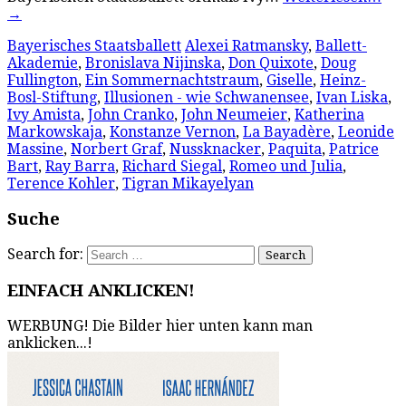
→
Bayerisches Staatsballett
Alexei Ratmansky
,
Ballett-
Akademie
,
Bronislava Nijinska
,
Don Quixote
,
Doug
Fullington
,
Ein Sommernachtstraum
,
Giselle
,
Heinz-
Bosl-Stiftung
,
Illusionen - wie Schwanensee
,
Ivan Liska
,
Ivy Amista
,
John Cranko
,
John Neumeier
,
Katherina
Markowskaja
,
Konstanze Vernon
,
La Bayadère
,
Leonide
Massine
,
Norbert Graf
,
Nussknacker
,
Paquita
,
Patrice
Bart
,
Ray Barra
,
Richard Siegal
,
Romeo und Julia
,
Terence Kohler
,
Tigran Mikayelyan
Suche
Search for:
EINFACH ANKLICKEN!
WERBUNG! Die Bilder hier unten kann man
anklicken...!