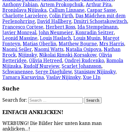
Anthony Fabian
,
Artem Prokopchuk
,
Arthur Pita
,
Bronislava Nijinska
,
Callum Linnane
,
Caspar Sasse
,
Charlotte Larzelere
,
Colin Firth
,
Das Mädchen mit dem
Perlenohrring
,
David Hallberg
,
Dmitri Schostakowitsch
,
Francesco Cortese
,
Herbert Ross
,
Ida Stempelmann
,
Javier Monreal
,
John Neumeier
,
Konradin Seitzer
,
Leonid Massine
,
Louis Haslach
,
Louis Musin
,
Margot
Fonteyn
,
Matias Oberlin
,
Matthew Bourne
,
Mrs Harris
,
Naomi Seiler
,
Naomi Watts
,
Natalia Osipova
,
Nathan
Brock
,
Nijinsky
,
Nikolai Rimski-Korsakow
,
Olivia
Betteridge
,
Olivia Hetreed
,
Ondrej Rudcenko
,
Romola
Nijinska
,
Rudolf Nurejew
,
Scarlet Johansson
,
Schwanensee
,
Serge Diaghilew
,
Stanisław Nijinsky
,
Tamara Karsavina
,
Vaslav Nijinsky
,
Xue LIn
Suche
Search for:
EINFACH ANKLICKEN!
WERBUNG! Die Bilder hier unten kann man
anklicken...!