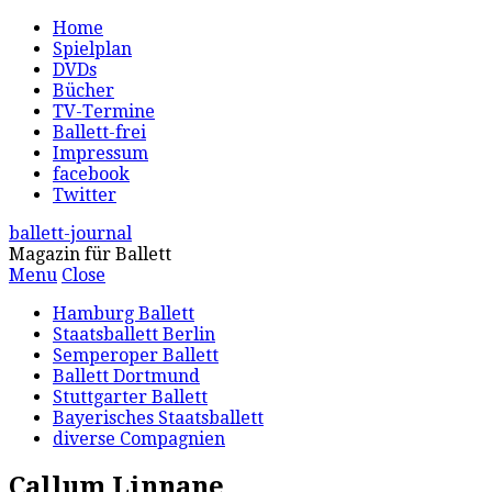
Home
Spielplan
DVDs
Bücher
TV-Termine
Ballett-frei
Impressum
facebook
Twitter
ballett-journal
Magazin für Ballett
Menu
Close
Hamburg Ballett
Staatsballett Berlin
Semperoper Ballett
Ballett Dortmund
Stuttgarter Ballett
Bayerisches Staatsballett
diverse Compagnien
Callum Linnane