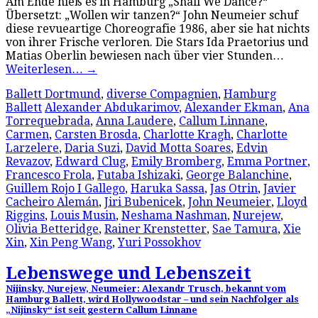
Am Ende hieß es in Hamburg „Shall We Dance?“
Übersetzt: „Wollen wir tanzen?“ John Neumeier schuf
diese revueartige Choreografie 1986, aber sie hat nichts
von ihrer Frische verloren. Die Stars Ida Praetorius und
Matias Oberlin bewiesen nach über vier Stunden…
Weiterlesen…
→
Ballett Dortmund
,
diverse Compagnien
,
Hamburg
Ballett
Alexander Abdukarimov
,
Alexander Ekman
,
Ana
Torrequebrada
,
Anna Laudere
,
Callum Linnane
,
Carmen
,
Carsten Brosda
,
Charlotte Kragh
,
Charlotte
Larzelere
,
Daria Suzi
,
David Motta Soares
,
Edvin
Revazov
,
Edward Clug
,
Emily Bromberg
,
Emma Portner
,
Francesco Frola
,
Futaba Ishizaki
,
George Balanchine
,
Guillem Rojo I Gallego
,
Haruka Sassa
,
Jas Otrin
,
Javier
Cacheiro Alemán
,
Jiri Bubenicek
,
John Neumeier
,
Lloyd
Riggins
,
Louis Musin
,
Neshama Nashman
,
Nurejew
,
Olivia Betteridge
,
Rainer Krenstetter
,
Sae Tamura
,
Xie
Xin
,
Xin Peng Wang
,
Yuri Possokhov
Lebenswege und Lebenszeit
Nijinsky, Nurejew, Neumeier: Alexandr Trusch, bekannt vom
Hamburg Ballett, wird Hollywoodstar – und sein Nachfolger als
„Nijinsky“ ist seit gestern Callum Linnane