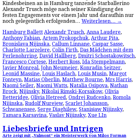
Kindesbeinen an in Hamburg tanzende Starballerino
Alexandr Trusch möge nach seiner Kündigung des
festen Engagements vor einem Jahr und daraufhin nur
noch gelegentlich erfolgenden…
Weiterlesen…
→
Hamburg Ballett
Alexandr Trusch
,
Anna Laudere
,
Anthony Fabian
,
Artem Prokopchuk
,
Arthur Pita
,
Bronislava Nijinska
,
Callum Linnane
,
Caspar Sasse
,
Charlotte Larzelere
,
Colin Firth
,
Das Mädchen mit dem
Perlenohrring
,
David Hallberg
,
Dmitri Schostakowitsch
,
Francesco Cortese
,
Herbert Ross
,
Ida Stempelmann
,
Javier Monreal
,
John Neumeier
,
Konradin Seitzer
,
Leonid Massine
,
Louis Haslach
,
Louis Musin
,
Margot
Fonteyn
,
Matias Oberlin
,
Matthew Bourne
,
Mrs Harris
,
Naomi Seiler
,
Naomi Watts
,
Natalia Osipova
,
Nathan
Brock
,
Nijinsky
,
Nikolai Rimski-Korsakow
,
Olivia
Betteridge
,
Olivia Hetreed
,
Ondrej Rudcenko
,
Romola
Nijinska
,
Rudolf Nurejew
,
Scarlet Johansson
,
Schwanensee
,
Serge Diaghilew
,
Stanisław Nijinsky
,
Tamara Karsavina
,
Vaslav Nijinsky
,
Xue LIn
Liebesbriefe und Intrigen
Arte zeigt mit „Valmont“ ein Meisterwerk von Milos Forman