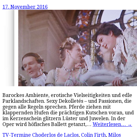
17. November 2016
Barockes Ambiente, erotische Vielseitigkeiten und edle
Parklandschaften. Sexy Dekolletés – und Passionen, die
gegen alle Regeln sprechen. Pferde ziehen mit
klappernden Hufen die prächtigen Kutschen voran, und
im Kerzenschein glitzern Lüster und Juwelen. In der
Oper wird höfisches Ballett getanzt,…
Weiterlesen…
→
TV-Termine
Choderlos de Laclos
,
Colin Firth
,
Milos