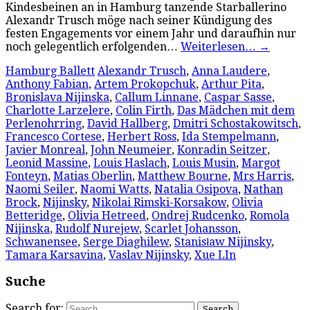
Kindesbeinen an in Hamburg tanzende Starballerino
Alexandr Trusch möge nach seiner Kündigung des
festen Engagements vor einem Jahr und daraufhin nur
noch gelegentlich erfolgenden…
Weiterlesen…
→
Hamburg Ballett
Alexandr Trusch
,
Anna Laudere
,
Anthony Fabian
,
Artem Prokopchuk
,
Arthur Pita
,
Bronislava Nijinska
,
Callum Linnane
,
Caspar Sasse
,
Charlotte Larzelere
,
Colin Firth
,
Das Mädchen mit dem
Perlenohrring
,
David Hallberg
,
Dmitri Schostakowitsch
,
Francesco Cortese
,
Herbert Ross
,
Ida Stempelmann
,
Javier Monreal
,
John Neumeier
,
Konradin Seitzer
,
Leonid Massine
,
Louis Haslach
,
Louis Musin
,
Margot
Fonteyn
,
Matias Oberlin
,
Matthew Bourne
,
Mrs Harris
,
Naomi Seiler
,
Naomi Watts
,
Natalia Osipova
,
Nathan
Brock
,
Nijinsky
,
Nikolai Rimski-Korsakow
,
Olivia
Betteridge
,
Olivia Hetreed
,
Ondrej Rudcenko
,
Romola
Nijinska
,
Rudolf Nurejew
,
Scarlet Johansson
,
Schwanensee
,
Serge Diaghilew
,
Stanisław Nijinsky
,
Tamara Karsavina
,
Vaslav Nijinsky
,
Xue LIn
Suche
Search for: