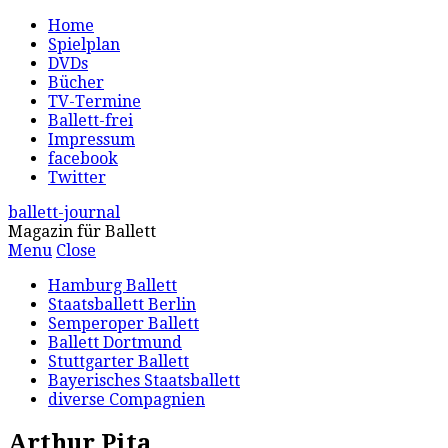
Home
Spielplan
DVDs
Bücher
TV-Termine
Ballett-frei
Impressum
facebook
Twitter
ballett-journal
Magazin für Ballett
Menu
Close
Hamburg Ballett
Staatsballett Berlin
Semperoper Ballett
Ballett Dortmund
Stuttgarter Ballett
Bayerisches Staatsballett
diverse Compagnien
Arthur Pita