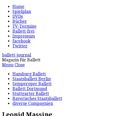
Home
Spielplan
DVDs
Bücher
TV-Termine
Ballett-frei
Impressum
facebook
Twitter
ballett-journal
Magazin für Ballett
Menu
Close
Hamburg Ballett
Staatsballett Berlin
Semperoper Ballett
Ballett Dortmund
Stuttgarter Ballett
Bayerisches Staatsballett
diverse Compagnien
Leonid Massine