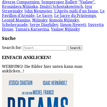
diverse Compagnien
,
Semperoper Ballett
"Vaslaw"
,
Bronislava Nijinska
,
Dmitri Schostakowitsch
,
Igor
Strawinsky
,
John Neumeier
,
L'Après-midi d'un faune
,
Le
Pavillon d'Armide
,
Le Sacre
,
Le Sacre du Printemps
,
Leonid Massine
,
Nijinsky
,
Romola Nijinsky
,
Scheherazade
,
Serge Diaghilev
,
Simon Hewett
,
Suvretta
House
,
Tamara Karsavina
,
Vaslaw Nijinsky
Suche
Search for:
EINFACH ANKLICKEN!
WERBUNG! Die Bilder hier unten kann man
anklicken...!