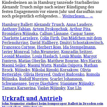
Kindesbeinen an in Hamburg tanzende Starballerino
Alexandr Trusch möge nach seiner Kündigung des
festen Engagements vor einem Jahr und daraufhin nur
noch gelegentlich erfolgenden…
Weiterlesen…
→
Hamburg Ballett
Alexandr Trusch
,
Anna Laudere
,
Anthony Fabian
,
Artem Prokopchuk
,
Arthur Pita
,
Bronislava Nijinska
,
Callum Linnane
,
Caspar Sasse
,
Charlotte Larzelere
,
Colin Firth
,
Das Mädchen mit dem
Perlenohrring
,
David Hallberg
,
Dmitri Schostakowitsch
,
Francesco Cortese
,
Herbert Ross
,
Ida Stempelmann
,
Javier Monreal
,
John Neumeier
,
Konradin Seitzer
,
Leonid Massine
,
Louis Haslach
,
Louis Musin
,
Margot
Fonteyn
,
Matias Oberlin
,
Matthew Bourne
,
Mrs Harris
,
Naomi Seiler
,
Naomi Watts
,
Natalia Osipova
,
Nathan
Brock
,
Nijinsky
,
Nikolai Rimski-Korsakow
,
Olivia
Betteridge
,
Olivia Hetreed
,
Ondrej Rudcenko
,
Romola
Nijinska
,
Rudolf Nurejew
,
Scarlet Johansson
,
Schwanensee
,
Serge Diaghilew
,
Stanisław Nijinsky
,
Tamara Karsavina
,
Vaslav Nijinsky
,
Xue LIn
Urkraft und Antrieb
John Neumeier studiert beim Semperoper Ballett in Dresden sein