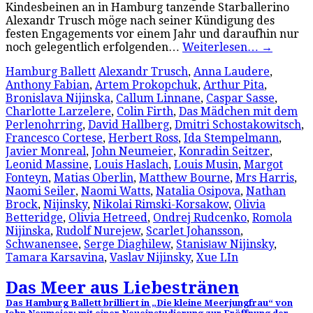
Kindesbeinen an in Hamburg tanzende Starballerino
Alexandr Trusch möge nach seiner Kündigung des
festen Engagements vor einem Jahr und daraufhin nur
noch gelegentlich erfolgenden…
Weiterlesen…
→
Hamburg Ballett
Alexandr Trusch
,
Anna Laudere
,
Anthony Fabian
,
Artem Prokopchuk
,
Arthur Pita
,
Bronislava Nijinska
,
Callum Linnane
,
Caspar Sasse
,
Charlotte Larzelere
,
Colin Firth
,
Das Mädchen mit dem
Perlenohrring
,
David Hallberg
,
Dmitri Schostakowitsch
,
Francesco Cortese
,
Herbert Ross
,
Ida Stempelmann
,
Javier Monreal
,
John Neumeier
,
Konradin Seitzer
,
Leonid Massine
,
Louis Haslach
,
Louis Musin
,
Margot
Fonteyn
,
Matias Oberlin
,
Matthew Bourne
,
Mrs Harris
,
Naomi Seiler
,
Naomi Watts
,
Natalia Osipova
,
Nathan
Brock
,
Nijinsky
,
Nikolai Rimski-Korsakow
,
Olivia
Betteridge
,
Olivia Hetreed
,
Ondrej Rudcenko
,
Romola
Nijinska
,
Rudolf Nurejew
,
Scarlet Johansson
,
Schwanensee
,
Serge Diaghilew
,
Stanisław Nijinsky
,
Tamara Karsavina
,
Vaslav Nijinsky
,
Xue LIn
Das Meer aus Liebestränen
Das Hamburg Ballett brilliert in „Die kleine Meerjungfrau“ von