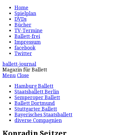
Home
Spielplan
DVDs
Bücher
TV-Termine
Ballett-frei
Impressum
facebook
Twitter
ballett-journal
Magazin für Ballett
Menu
Close
Hamburg Ballett
Staatsballett Berlin
Semperoper Ballett
Ballett Dortmund
Stuttgarter Ballett
Bayerisches Staatsballett
diverse Compagnien
Konradin Seitzer