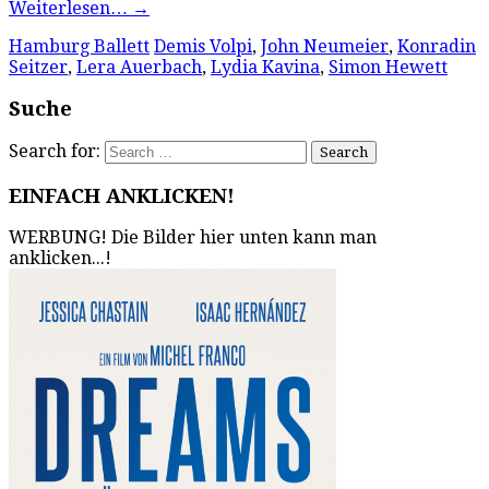
Weiterlesen…
→
Hamburg Ballett
Demis Volpi
,
John Neumeier
,
Konradin
Seitzer
,
Lera Auerbach
,
Lydia Kavina
,
Simon Hewett
Suche
Search for:
EINFACH ANKLICKEN!
WERBUNG! Die Bilder hier unten kann man
anklicken...!