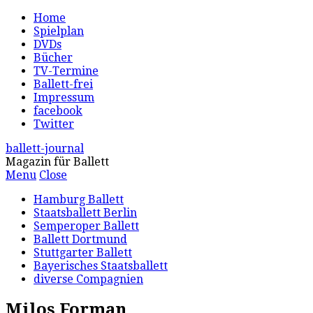
Home
Spielplan
DVDs
Bücher
TV-Termine
Ballett-frei
Impressum
facebook
Twitter
ballett-journal
Magazin für Ballett
Menu
Close
Hamburg Ballett
Staatsballett Berlin
Semperoper Ballett
Ballett Dortmund
Stuttgarter Ballett
Bayerisches Staatsballett
diverse Compagnien
Milos Forman