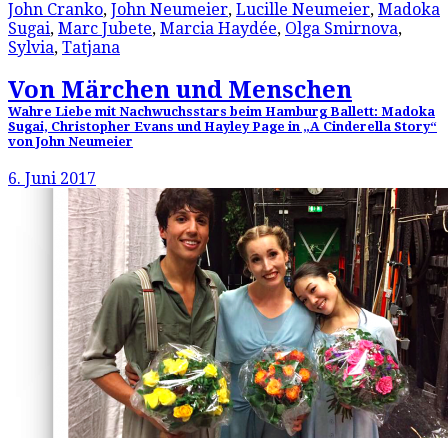
John Cranko
,
John Neumeier
,
Lucille Neumeier
,
Madoka
Sugai
,
Marc Jubete
,
Marcia Haydée
,
Olga Smirnova
,
Sylvia
,
Tatjana
Von Märchen und Menschen
Wahre Liebe mit Nachwuchsstars beim Hamburg Ballett: Madoka
Sugai, Christopher Evans und Hayley Page in „A Cinderella Story“
von John Neumeier
6. Juni 2017