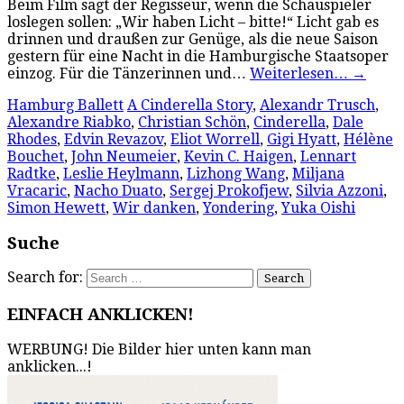
Beim Film sagt der Regisseur, wenn die Schauspieler
loslegen sollen: „Wir haben Licht – bitte!“ Licht gab es
drinnen und draußen zur Genüge, als die neue Saison
gestern für eine Nacht in die Hamburgische Staatsoper
einzog. Für die Tänzerinnen und…
Weiterlesen…
→
Hamburg Ballett
A Cinderella Story
,
Alexandr Trusch
,
Alexandre Riabko
,
Christian Schön
,
Cinderella
,
Dale
Rhodes
,
Edvin Revazov
,
Eliot Worrell
,
Gigi Hyatt
,
Hélène
Bouchet
,
John Neumeier
,
Kevin C. Haigen
,
Lennart
Radtke
,
Leslie Heylmann
,
Lizhong Wang
,
Miljana
Vracaric
,
Nacho Duato
,
Sergej Prokofjew
,
Silvia Azzoni
,
Simon Hewett
,
Wir danken
,
Yondering
,
Yuka Oishi
Suche
Search for:
EINFACH ANKLICKEN!
WERBUNG! Die Bilder hier unten kann man
anklicken...!