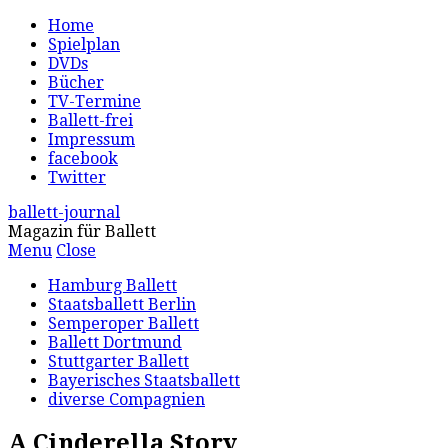
Home
Spielplan
DVDs
Bücher
TV-Termine
Ballett-frei
Impressum
facebook
Twitter
ballett-journal
Magazin für Ballett
Menu
Close
Hamburg Ballett
Staatsballett Berlin
Semperoper Ballett
Ballett Dortmund
Stuttgarter Ballett
Bayerisches Staatsballett
diverse Compagnien
A Cinderella Story