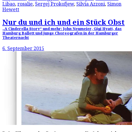
Libao
,
rosalie
,
Sergej Prokofjew
,
Silvia Azzoni
,
Simon
Hewett
Nur du und ich und ein Stück Obst
„A Cinderella Story“ und mehr: John Neumeier, Gigi Hyatt, das
Hamburg Ballett und junge Choreografen in der Hamburger
Theaternacht
6. September 2015