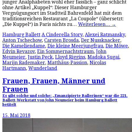
junger Analphabeten wohl eher fasslich – ganz schlicht
ohne Artikel „Kuppel“: Dieser Hamburger
Vergnügungsort im Stadtteil Bahrenfeld hat mit dem
traditionsreichen Restaurant „La Coupole“ (übersetzt:
„Die Kuppel“) in Paris nichts zu…
Weiterlesen…
→
Hamburg Ballett
A Cinderella Story
,
Alexei Ratmansky
,
Anton Tschechow
,
Carsten Brosda
,
Der Nussknacker
,
Die Kameliendame
,
Die kleine Meerjungfrau
,
Die Möwe
,
Edvin Revazov
,
Ein Sommernachtstraum
,
John
Neumeier
,
Justin Peck
,
Lloyd Riggins
,
Madoka Sugai
,
Marijn Rademaker
,
Matthäus-Passion
,
Nicolas
Hartmann
,
Wunderland
Frauen, Frauen, Männer und
Frauen
Es gibt solche und solche: „Emanzipierte Ballerinen“ war die 221.
Ballett-Werkstatt von John Neumeier beim Hamburg Ballett
betitelt
15. Mai 2018