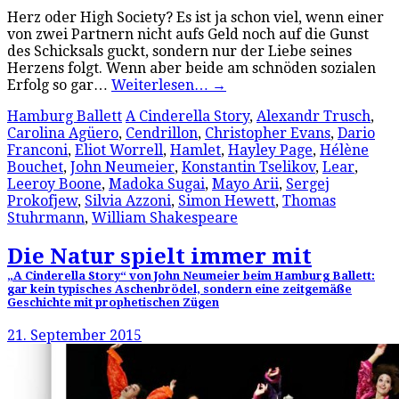
Herz oder High Society? Es ist ja schon viel, wenn einer
von zwei Partnern nicht aufs Geld noch auf die Gunst
des Schicksals guckt, sondern nur der Liebe seines
Herzens folgt. Wenn aber beide am schnöden sozialen
Erfolg so gar…
Weiterlesen…
→
Hamburg Ballett
A Cinderella Story
,
Alexandr Trusch
,
Carolina Agüero
,
Cendrillon
,
Christopher Evans
,
Dario
Franconi
,
Eliot Worrell
,
Hamlet
,
Hayley Page
,
Hélène
Bouchet
,
John Neumeier
,
Konstantin Tselikov
,
Lear
,
Leeroy Boone
,
Madoka Sugai
,
Mayo Arii
,
Sergej
Prokofjew
,
Silvia Azzoni
,
Simon Hewett
,
Thomas
Stuhrmann
,
William Shakespeare
Die Natur spielt immer mit
„A Cinderella Story“ von John Neumeier beim Hamburg Ballett:
gar kein typisches Aschenbrödel, sondern eine zeitgemäße
Geschichte mit prophetischen Zügen
21. September 2015