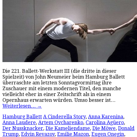
Die 221. Ballett-Werkstatt III (die dritte in dieser
Spielzeit) von John Neumeier beim Hamburg Ballett
überraschte am letzten Sonntagvormittag ihre
Zuschauer mit einem modernen Titel, den manche
vielleicht eher in einer Zeitschrift als in einem
Opernhaus erwarten würden. Umso besser ist…
Weiterlesen…
→
Hamburg Ballett
A Cinderella Story
,
Anna Karenina
,
Anna Laudere
,
Artem Ovcharenko
,
Carolina Agüero
,
Der Nussknacker
,
Die Kameliendame
,
Die Möwe
,
Donald
Trump
,
Edvin Revazov
,
Emilie Mazon
,
Eugen Onegin
,