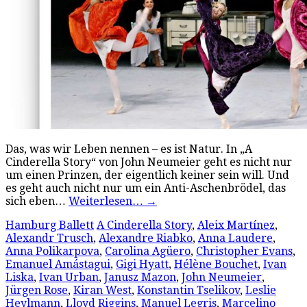
Das, was wir Leben nennen – es ist Natur. In „A
Cinderella Story“ von John Neumeier geht es nicht nur
um einen Prinzen, der eigentlich keiner sein will. Und
es geht auch nicht nur um ein Anti-Aschenbrödel, das
sich eben…
Weiterlesen…
→
Hamburg Ballett
A Cinderella Story
,
Aleix Martínez
,
Alexandr Trusch
,
Alexandre Riabko
,
Anna Laudere
,
Anna Polikarpova
,
Carolina Agüero
,
Christopher Evans
,
Emanuel Amástagui
,
Gigi Hyatt
,
Hélène Bouchet
,
Ivan
Liska
,
Ivan Urban
,
Janusz Mazon
,
John Neumeier
,
Jürgen Rose
,
Kiran West
,
Konstantin Tselikov
,
Leslie
Heylmann
,
Lloyd Riggins
,
Manuel Legris
,
Marcelino