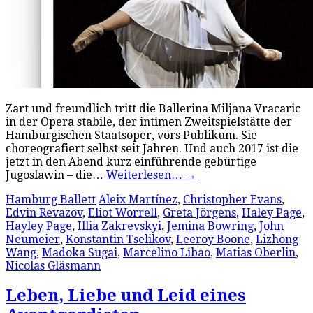
Zart und freundlich tritt die Ballerina Miljana Vracaric
in der Opera stabile, der intimen Zweitspielstätte der
Hamburgischen Staatsoper, vors Publikum. Sie
choreografiert selbst seit Jahren. Und auch 2017 ist die
jetzt in den Abend kurz einführende gebürtige
Jugoslawin – die…
Weiterlesen…
→
Hamburg Ballett
Aleix Martínez
,
Christopher Evans
,
Edvin Revazov
,
Eliot Worrell
,
Greta Jörgens
,
Haley Page
,
Hayley Page
,
Illia Zakrevskyi
,
Jemina Bowring
,
John
Neumeier
,
Konstantin Tselikov
,
Leeroy Boone
,
Lizhong
Wang
,
Madoka Sugai
,
Marcelino Libao
,
Matias Oberlin
,
Nicolas Gläsmann
Leben, Liebe und Leid eines