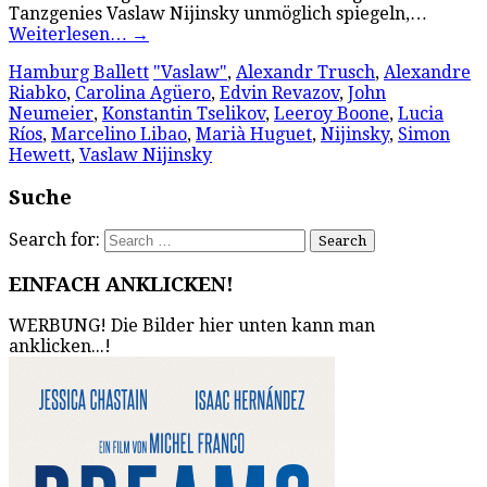
Tanzgenies Vaslaw Nijinsky unmöglich spiegeln,…
Weiterlesen…
→
Hamburg Ballett
"Vaslaw"
,
Alexandr Trusch
,
Alexandre
Riabko
,
Carolina Agüero
,
Edvin Revazov
,
John
Neumeier
,
Konstantin Tselikov
,
Leeroy Boone
,
Lucia
Ríos
,
Marcelino Libao
,
Marià Huguet
,
Nijinsky
,
Simon
Hewett
,
Vaslaw Nijinsky
Suche
Search for:
EINFACH ANKLICKEN!
WERBUNG! Die Bilder hier unten kann man
anklicken...!