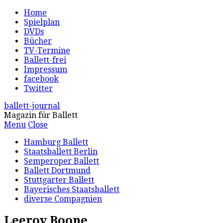
Home
Spielplan
DVDs
Bücher
TV-Termine
Ballett-frei
Impressum
facebook
Twitter
ballett-journal
Magazin für Ballett
Menu
Close
Hamburg Ballett
Staatsballett Berlin
Semperoper Ballett
Ballett Dortmund
Stuttgarter Ballett
Bayerisches Staatsballett
diverse Compagnien
Leeroy Boone