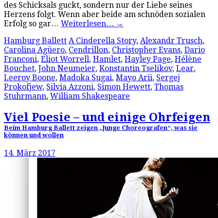
des Schicksals guckt, sondern nur der Liebe seines
Herzens folgt. Wenn aber beide am schnöden sozialen
Erfolg so gar…
Weiterlesen…
→
Hamburg Ballett
A Cinderella Story
,
Alexandr Trusch
,
Carolina Agüero
,
Cendrillon
,
Christopher Evans
,
Dario
Franconi
,
Eliot Worrell
,
Hamlet
,
Hayley Page
,
Hélène
Bouchet
,
John Neumeier
,
Konstantin Tselikov
,
Lear
,
Leeroy Boone
,
Madoka Sugai
,
Mayo Arii
,
Sergej
Prokofjew
,
Silvia Azzoni
,
Simon Hewett
,
Thomas
Stuhrmann
,
William Shakespeare
Viel Poesie – und einige Ohrfeigen
Beim Hamburg Ballett zeigen „Junge Choreografen“, was sie
können und wollen
14. März 2017