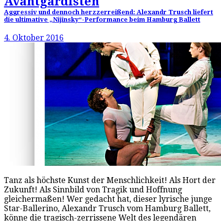
Avantgardisten
Aggressiv und dennoch herzzerreißend: Alexandr Trusch liefert
die ultimative „Nijinsky“-Performance beim Hamburg Ballett
4. Oktober 2016
Tanz als höchste Kunst der Menschlichkeit! Als Hort der
Zukunft! Als Sinnbild von Tragik und Hoffnung
gleichermaßen! Wer gedacht hat, dieser lyrische junge
Star-Ballerino, Alexandr Trusch vom Hamburg Ballett,
könne die tragisch-zerrissene Welt des legendären