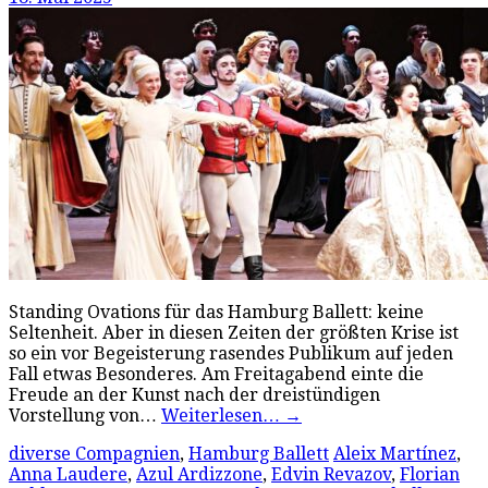
Standing Ovations für das Hamburg Ballett: keine
Seltenheit. Aber in diesen Zeiten der größten Krise ist
so ein vor Begeisterung rasendes Publikum auf jeden
Fall etwas Besonderes. Am Freitagabend einte die
Freude an der Kunst nach der dreistündigen
Vorstellung von…
Weiterlesen…
→
diverse Compagnien
,
Hamburg Ballett
Aleix Martínez
,
Anna Laudere
,
Azul Ardizzone
,
Edvin Revazov
,
Florian