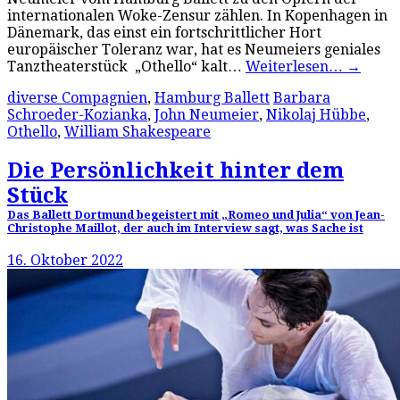
internationalen Woke-Zensur zählen. In Kopenhagen in
Dänemark, das einst ein fortschrittlicher Hort
europäischer Toleranz war, hat es Neumeiers geniales
Tanztheaterstück „Othello“ kalt…
Weiterlesen…
→
diverse Compagnien
,
Hamburg Ballett
Barbara
Schroeder-Kozianka
,
John Neumeier
,
Nikolaj Hübbe
,
Othello
,
William Shakespeare
Die Persönlichkeit hinter dem
Stück
Das Ballett Dortmund begeistert mit „Romeo und Julia“ von Jean-
Christophe Maillot, der auch im Interview sagt, was Sache ist
16. Oktober 2022