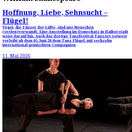
Hoffnung, Liebe, Sehnsucht –
Flügel!
Vögel, die Tänzer der Lüfte, sind uns Menschen
(seelen)verwandt. Eine Ausstellung im Domschatz in Halberstadt
weist darauf hin. Auch das dortige Tanzfestival TanzArt ostwest
verleiht ab dem 05. Juni 26 dem Tanz Flügel: mit sechzehn
international gemischten Compagnien
11. Mai 2026