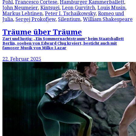
Pohl
,
Francesco Cortese
,
Hamburger Kammerballett
,
John Neumeier
,
Kintsugi
,
Leon Gurvitch
,
Louis Musin
,
Markus Lehtinen
,
Peter I. Tschaikowsky
,
Romeo und
Julia
,
Sergej Prokofjew
,
Silentium
,
William Shakespeare
Träume über Träume
Zart und lustig: „Ein Sommernachtstraum“ beim Staatsballett
Berlin, soeben von Edward Clug kreiert, besticht auch mit
famoser Musik von Milko Lazar
22. Februar 2025