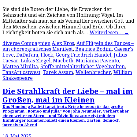
Sie sind die Boten der Liebe, die Erwecker der
Sehnsucht und ein Zeichen von Hoffnung: Vögel. Im
Mittelalter sah man sie als Vermittler zwischen Gott und
den Menschen, zwischen Himmel und Erde. Ob ihrer
Leichtigkeit boten sie sich auch als…
Weiterlesen…
→
diverse Compagnien
Alex Kros
,
Auf Flügeln des Tanzes –
ein choreografisches Manifest
,
Beatrice Bodini
,
Caesar's
Love
,
DaDaFam
,
Flock
,
Georg Friedrich Händel
,
Julius
Caesar
,
Lukas Ziegel
,
Macbeth
,
Marianna Pavento
,
Matteo Mirdita
,
Stoffe mittelalterlicher Vogelwelten
,
TanzArt ostwest
,
Tarek Assam
,
Wellenbrecher
,
William
Shakespeare
Die Strahlkraft der Liebe – mal im
Großen, mal im Kleinen
Das Hamburg Ballett tanzt trotz Krise bravourös das große
Programm „Romeo und Julia“ von John Neumeier, verliert aber
einen weiteren Stern – und Edvin Revazov zeigt mit dem
Hamburger Kammerballett einen kleinen, zarten, dennoch
intensiven Abend
18. Mai 2025