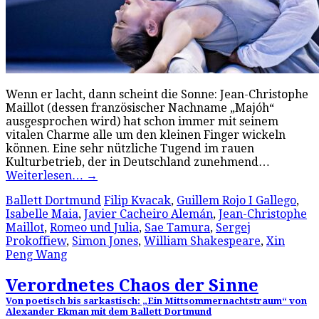
Wenn er lacht, dann scheint die Sonne: Jean-Christophe
Maillot (dessen französischer Nachname „Majóh“
ausgesprochen wird) hat schon immer mit seinem
vitalen Charme alle um den kleinen Finger wickeln
können. Eine sehr nützliche Tugend im rauen
Kulturbetrieb, der in Deutschland zunehmend…
Weiterlesen…
→
Ballett Dortmund
Filip Kvacak
,
Guillem Rojo I Gallego
,
Isabelle Maia
,
Javier Cacheiro Alemán
,
Jean-Christophe
Maillot
,
Romeo und Julia
,
Sae Tamura
,
Sergej
Prokoffiew
,
Simon Jones
,
William Shakespeare
,
Xin
Peng Wang
Verordnetes Chaos der Sinne
Von poetisch bis sarkastisch: „Ein Mittsommernachtstraum“ von
Alexander Ekman mit dem Ballett Dortmund