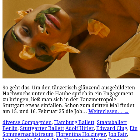
So geht das: Um den tänzerisch glänzend ausgebildeten
Nachwuchs unter die Haube sprich in ein Engagement
zu bringen, ließ man sich in der Tanzmetropole
Stuttgart etwas einfallen. Schon zum dritten Mal findet
am 15. und 16. Februar 25 die Job…
Weiterlesen…
→
diverse Compagnien
,
Hamburg Ballett
,
Staatsballett
Berlin
,
Stuttgarter Ballett
Adolf Hitler
,
Edward Clug
,
Ein
Sommernachtstraum
,
Florentina Holzinger
,
Job Fair
,