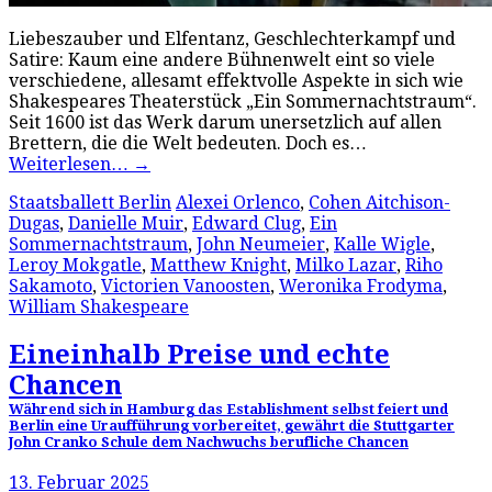
Liebeszauber und Elfentanz, Geschlechterkampf und
Satire: Kaum eine andere Bühnenwelt eint so viele
verschiedene, allesamt effektvolle Aspekte in sich wie
Shakespeares Theaterstück „Ein Sommernachtstraum“.
Seit 1600 ist das Werk darum unersetzlich auf allen
Brettern, die die Welt bedeuten. Doch es…
Weiterlesen…
→
Staatsballett Berlin
Alexei Orlenco
,
Cohen Aitchison-
Dugas
,
Danielle Muir
,
Edward Clug
,
Ein
Sommernachtstraum
,
John Neumeier
,
Kalle Wigle
,
Leroy Mokgatle
,
Matthew Knight
,
Milko Lazar
,
Riho
Sakamoto
,
Victorien Vanoosten
,
Weronika Frodyma
,
William Shakespeare
Eineinhalb Preise und echte
Chancen
Während sich in Hamburg das Establishment selbst feiert und
Berlin eine Uraufführung vorbereitet, gewährt die Stuttgarter
John Cranko Schule dem Nachwuchs berufliche Chancen
13. Februar 2025