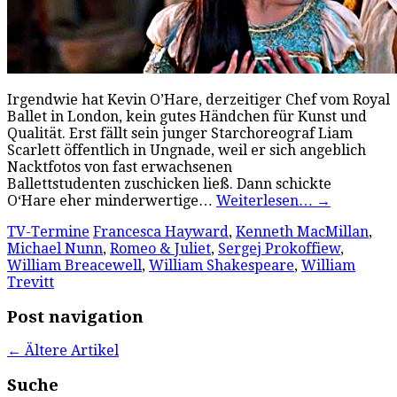
Irgendwie hat Kevin O’Hare, derzeitiger Chef vom Royal
Ballet in London, kein gutes Händchen für Kunst und
Qualität. Erst fällt sein junger Starchoreograf Liam
Scarlett öffentlich in Ungnade, weil er sich angeblich
Nacktfotos von fast erwachsenen
Ballettstudenten zuschicken ließ. Dann schickte
O‘Hare eher minderwertige…
Weiterlesen…
→
TV-Termine
Francesca Hayward
,
Kenneth MacMillan
,
Michael Nunn
,
Romeo & Juliet
,
Sergej Prokoffiew
,
William Breacewell
,
William Shakespeare
,
William
Trevitt
Post navigation
←
Ältere Artikel
Suche