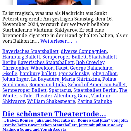
Es ist tragisch, was uns als Nachricht aus Sankt
Petersburg ereilt: Am gestrigen Samstag, dem 16.
November 2024, verstarb der weltweit beliebte
Starballerino Vladimir Shklyarov. Er soll eine
brennende Zigarette in der Hand gehalten haben, als er
vom Balkon in…
Weiterlesen…
→
Bayerisches Staatsballett
,
diverse Compagnien
,
Hamburg Ballett
,
Semperoper Ballett
,
Staatsballett
Berlin
Bayerisches Staatsballett
,
Bob Crowley
,
Christopher Wheeldon
,
Faust
,
George Balanchine
,
Giselle
,
hamburg ballett
,
Igor Zelensky
,
Joby Talbot
,
Johan Inger
,
La Bayadère
,
Maria Shirinkina
,
Polina
Semionova
,
Romeo und Julia
,
School of American Ballet
,
Semperoper Ballett
,
Spartacus
,
Staatsballett Berlin
,
The
Winter's Tale
,
Theater Altenburg Gera
,
Vladimir
Shklyarov
,
William Shakespeare
,
Zarina Stahnke
Die schönsten Theatertode…
… haben Romeo, Julia und Mercutio in „Romeo und Julia“ von John
Cranko beim Bayerischen Staatsballett, jetzt mit Julian MacKay,
Madison Young und Yonah Acosta