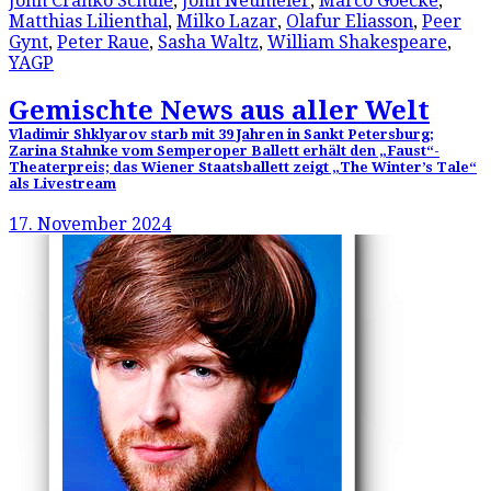
John Cranko Schule
,
John Neumeier
,
Marco Goecke
,
Matthias Lilienthal
,
Milko Lazar
,
Olafur Eliasson
,
Peer
Gynt
,
Peter Raue
,
Sasha Waltz
,
William Shakespeare
,
YAGP
Gemischte News aus aller Welt
Vladimir Shklyarov starb mit 39 Jahren in Sankt Petersburg;
Zarina Stahnke vom Semperoper Ballett erhält den „Faust“-
Theaterpreis; das Wiener Staatsballett zeigt „The Winter’s Tale“
als Livestream
17. November 2024