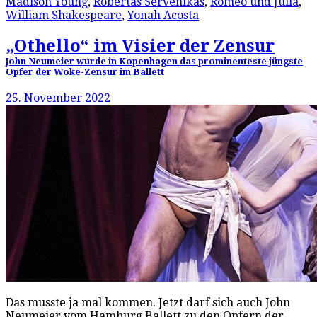
Madison Young
,
Robertas Servenikas
,
Romeo und Julia
,
William Shakespeare
,
Yonah Acosta
„Othello“ im Visier der Zensur
John Neumeier wurde in Kopenhagen das prominenteste jüngste
Opfer der Woke-Zensur im Ballett
25. November 2022
Das musste ja mal kommen. Jetzt darf sich auch John
Neumeier vom Hamburg Ballett zu den Opfern der