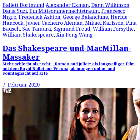
Ballett Dortmund
Alexander Ekman
,
Dann Wilkinson
,
Daria Suzi
,
Ein Mittsommernachtstraum
,
Francesco
Nigro
,
Frederick Ashton
,
George Balanchine
,
Herbie
Hancock
,
Javier Cacheiro Alemán
,
Mikael Karlsson
,
Pina
Bausch
,
Sae Tamura
,
Sigmund Freud
,
William Forsythe
,
William Shakespeare
,
Xin Peng Wang
Das Shakespeare-und-MacMillan-
Massaker
Mehr schlecht als recht: „Romeo and Juliet“ als langweiliger Film
mit dem Royal Ballet aus Verona, ab morgen online und
Sonntagnacht auf arte
7. Februar 2020