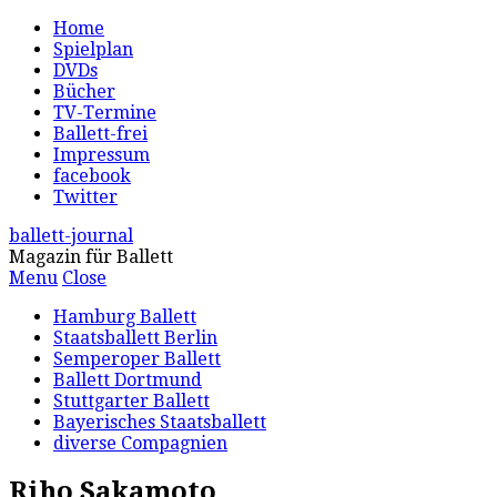
Home
Spielplan
DVDs
Bücher
TV-Termine
Ballett-frei
Impressum
facebook
Twitter
ballett-journal
Magazin für Ballett
Menu
Close
Hamburg Ballett
Staatsballett Berlin
Semperoper Ballett
Ballett Dortmund
Stuttgarter Ballett
Bayerisches Staatsballett
diverse Compagnien
Riho Sakamoto