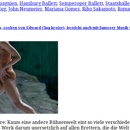
pagnien
,
Hamburg Ballett
,
Semperoper Ballett
,
Staatsballe
lug
,
John Neumeier
,
Mariana Gomez
,
Riho Sakamoto
,
Roman
n, soeben von Edward Clug kreiert, besticht auch mit famoser Musik
e: Kaum eine andere Bühnenwelt eint so viele verschieden
 Werk darum unersetzlich auf allen Brettern, die die Wel