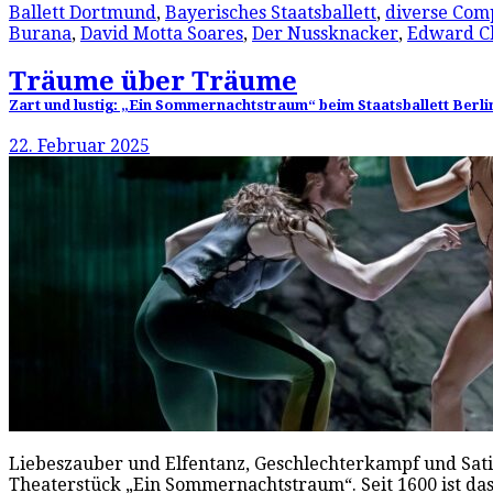
Ballett Dortmund
,
Bayerisches Staatsballett
,
diverse Com
Burana
,
David Motta Soares
,
Der Nussknacker
,
Edward C
Träume über Träume
Zart und lustig: „Ein Sommernachtstraum“ beim Staatsballett Berli
22. Februar 2025
Liebeszauber und Elfentanz, Geschlechterkampf und Satir
Theaterstück „Ein Sommernachtstraum“. Seit 1600 ist das