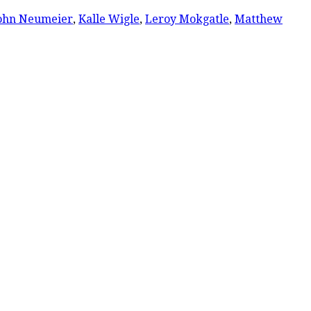
ohn Neumeier
,
Kalle Wigle
,
Leroy Mokgatle
,
Matthew