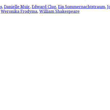
s
,
Danielle Muir
,
Edward Clug
,
Ein Sommernachtstraum
,
J
,
Weronika Frodyma
,
William Shakespeare