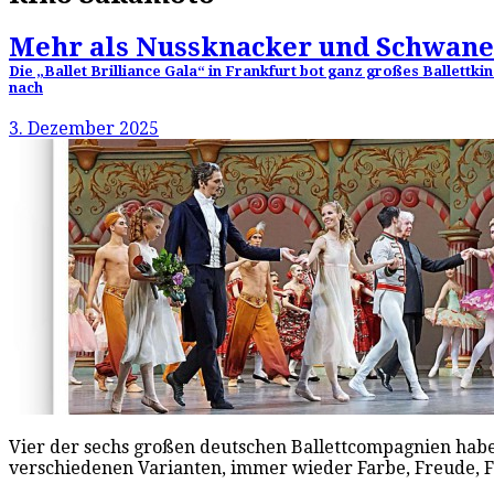
Mehr als Nussknacker und Schwan
Die „Ballet Brilliance Gala“ in Frankfurt bot ganz großes Ballettkin
nach
3. Dezember 2025
Vier der sechs großen deutschen Ballettcompagnien haben 
verschiedenen Varianten, immer wieder Farbe, Freude, F