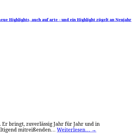
eue Highlights, auch auf arte – und ein Highlight zügelt an Neujahr
r bringt, zuverlässig Jahr für Jahr und in
rwältigend mitreißenden…
Weiterlesen…
→