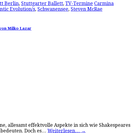
tt Berlin
,
Stuttgarter Ballett
,
TV-Termine
Carmina
tic Evolution/s
,
Schwanensee
,
Steven McRae
 von Milko Lazar
e, allesamt effektvolle Aspekte in sich wie Shakespeares
t bedeuten. Doch es…
Weiterlesen…
→