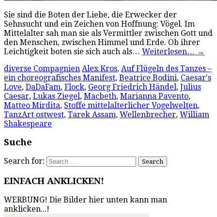
Sie sind die Boten der Liebe, die Erwecker der
Sehnsucht und ein Zeichen von Hoffnung: Vögel. Im
Mittelalter sah man sie als Vermittler zwischen Gott und
den Menschen, zwischen Himmel und Erde. Ob ihrer
Leichtigkeit boten sie sich auch als…
Weiterlesen…
→
diverse Compagnien
Alex Kros
,
Auf Flügeln des Tanzes –
ein choreografisches Manifest
,
Beatrice Bodini
,
Caesar's
Love
,
DaDaFam
,
Flock
,
Georg Friedrich Händel
,
Julius
Caesar
,
Lukas Ziegel
,
Macbeth
,
Marianna Pavento
,
Matteo Mirdita
,
Stoffe mittelalterlicher Vogelwelten
,
TanzArt ostwest
,
Tarek Assam
,
Wellenbrecher
,
William
Shakespeare
Suche
Search for:
EINFACH ANKLICKEN!
WERBUNG! Die Bilder hier unten kann man
anklicken...!