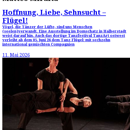
Hoffnung, Liebe, Sehnsucht –
Flügel!
Vögel, die Tänzer der Lüfte, sind uns Menschen
(seelen)verwandt. Eine Ausstellung im Domschatz in Halberstadt
weist darauf hin. Auch das dortige Tanzfestival TanzArt ostwest
verleiht ab dem 05. Juni 26 dem Tanz Flügel: mit sechzehn
international gemischten Compagnien
11. Mai 2026