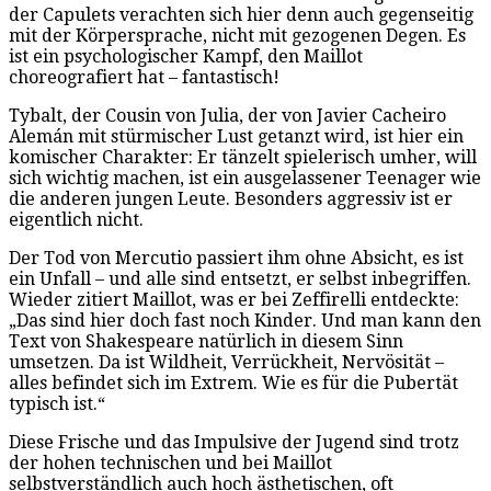
der Capulets verachten sich hier denn auch gegenseitig
mit der Körpersprache, nicht mit gezogenen Degen. Es
ist ein psychologischer Kampf, den Maillot
choreografiert hat – fantastisch!
Tybalt, der Cousin von Julia, der von Javier Cacheiro
Alemán mit stürmischer Lust getanzt wird, ist hier ein
komischer Charakter: Er tänzelt spielerisch umher, will
sich wichtig machen, ist ein ausgelassener Teenager wie
die anderen jungen Leute. Besonders aggressiv ist er
eigentlich nicht.
Der Tod von Mercutio passiert ihm ohne Absicht, es ist
ein Unfall – und alle sind entsetzt, er selbst inbegriffen.
Wieder zitiert Maillot, was er bei Zeffirelli entdeckte:
„Das sind hier doch fast noch Kinder. Und man kann den
Text von Shakespeare natürlich in diesem Sinn
umsetzen. Da ist Wildheit, Verrückheit, Nervösität –
alles befindet sich im Extrem. Wie es für die Pubertät
typisch ist.“
Diese Frische und das Impulsive der Jugend sind trotz
der hohen technischen und bei Maillot
selbstverständlich auch hoch ästhetischen, oft