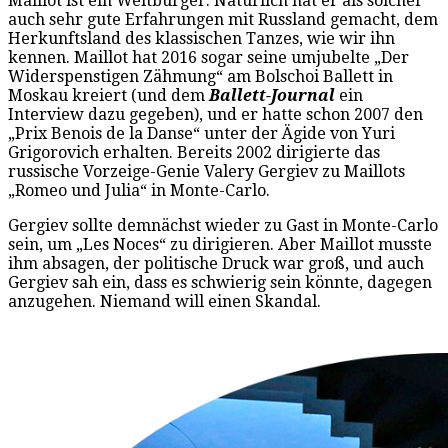
Maillot ist ein Weltbürger. Natürlich hat er als solcher
auch sehr gute Erfahrungen mit Russland gemacht, dem
Herkunftsland des klassischen Tanzes, wie wir ihn
kennen. Maillot hat 2016 sogar seine umjubelte „Der
Widerspenstigen Zähmung“ am Bolschoi Ballett in
Moskau kreiert (und dem
Ballett-Journal
ein
Interview dazu gegeben), und er hatte schon 2007 den
„Prix Benois de la Danse“ unter der Ägide von Yuri
Grigorovich erhalten. Bereits 2002 dirigierte das
russische Vorzeige-Genie Valery Gergiev zu Maillots
„Romeo und Julia“ in Monte-Carlo.
Gergiev sollte demnächst wieder zu Gast in Monte-Carlo
sein, um „Les Noces“ zu dirigieren. Aber Maillot musste
ihm absagen, der politische Druck war groß, und auch
Gergiev sah ein, dass es schwierig sein könnte, dagegen
anzugehen. Niemand will einen Skandal.