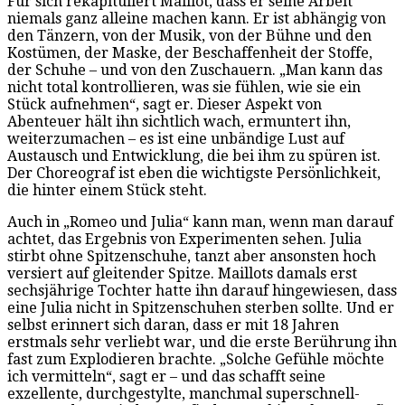
Für sich rekapituliert Maillot, dass er seine Arbeit
niemals ganz alleine machen kann. Er ist abhängig von
den Tänzern, von der Musik, von der Bühne und den
Kostümen, der Maske, der Beschaffenheit der Stoffe,
der Schuhe – und von den Zuschauern. „Man kann das
nicht total kontrollieren, was sie fühlen, wie sie ein
Stück aufnehmen“, sagt er. Dieser Aspekt von
Abenteuer hält ihn sichtlich wach, ermuntert ihn,
weiterzumachen – es ist eine unbändige Lust auf
Austausch und Entwicklung, die bei ihm zu spüren ist.
Der Choreograf ist eben die wichtigste Persönlichkeit,
die hinter einem Stück steht.
Auch in „Romeo und Julia“ kann man, wenn man darauf
achtet, das Ergebnis von Experimenten sehen. Julia
stirbt ohne Spitzenschuhe, tanzt aber ansonsten hoch
versiert auf gleitender Spitze. Maillots damals erst
sechsjährige Tochter hatte ihn darauf hingewiesen, dass
eine Julia nicht in Spitzenschuhen sterben sollte. Und er
selbst erinnert sich daran, dass er mit 18 Jahren
erstmals sehr verliebt war, und die erste Berührung ihn
fast zum Explodieren brachte. „Solche Gefühle möchte
ich vermitteln“, sagt er – und das schafft seine
exzellente, durchgestylte, manchmal superschnell-