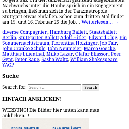
So geht das: Um den tänzerisch glänzend ausgebildeten
Nachwuchs unter die Haube sprich in ein Engagement
zu bringen, ließ man sich in der Tanzmetropole
Stuttgart etwas einfallen. Schon zum dritten Mal findet
am 15. und 16. Februar 25 die Job…
Weiterlesen…
→
diverse Compagnien
,
Hamburg Ballett
,
Staatsballett
Berlin
,
Stuttgarter Ballett
Adolf Hitler
,
Edward Clug
,
Ein
Sommernachtstraum
,
Florentina Holzinger
,
Job Fair
,
John Cranko Schule
,
John Neumeier
,
Marco Goecke
,
Matthias Lilienthal
,
Milko Lazar
,
Olafur Eliasson
,
Peer
Gynt
,
Peter Raue
,
Sasha Waltz
,
William Shakespeare
,
YAGP
Suche
Search for:
EINFACH ANKLICKEN!
WERBUNG! Die Bilder hier unten kann man
anklicken...!