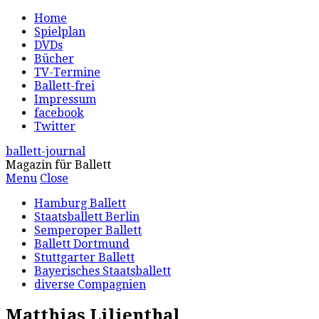
Home
Spielplan
DVDs
Bücher
TV-Termine
Ballett-frei
Impressum
facebook
Twitter
ballett-journal
Magazin für Ballett
Menu
Close
Hamburg Ballett
Staatsballett Berlin
Semperoper Ballett
Ballett Dortmund
Stuttgarter Ballett
Bayerisches Staatsballett
diverse Compagnien
Matthias Lilienthal