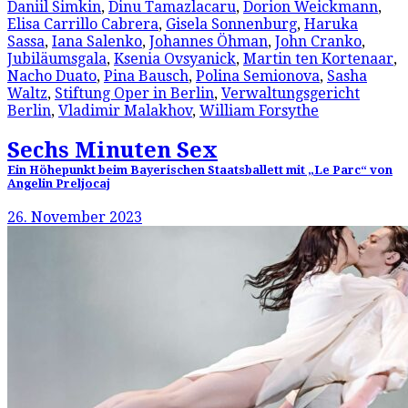
Daniil Simkin
,
Dinu Tamazlacaru
,
Dorion Weickmann
,
Elisa Carrillo Cabrera
,
Gisela Sonnenburg
,
Haruka
Sassa
,
Iana Salenko
,
Johannes Öhman
,
John Cranko
,
Jubiläumsgala
,
Ksenia Ovsyanick
,
Martin ten Kortenaar
,
Nacho Duato
,
Pina Bausch
,
Polina Semionova
,
Sasha
Waltz
,
Stiftung Oper in Berlin
,
Verwaltungsgericht
Berlin
,
Vladimir Malakhov
,
William Forsythe
Sechs Minuten Sex
Ein Höhepunkt beim Bayerischen Staatsballett mit „Le Parc“ von
Angelin Preljocaj
26. November 2023