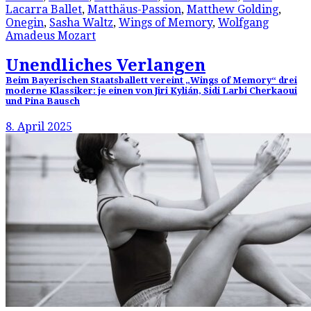
Lacarra Ballet
,
Matthäus-Passion
,
Matthew Golding
,
Onegin
,
Sasha Waltz
,
Wings of Memory
,
Wolfgang
Amadeus Mozart
Unendliches Verlangen
Beim Bayerischen Staatsballett vereint „Wings of Memory“ drei
moderne Klassiker: je einen von Jiri Kylián, Sidi Larbi Cherkaoui
und Pina Bausch
8. April 2025