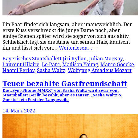
Ein Paar findet sich langsam, aber unausweichlich. Der
erste Kuss verschreckt die junge Dame noch, aber
einige Szenen später wird sie sogar von sich aus aktiv.
Schließlich legt sie die Arme um seinen Hals, knutscht
ihn und lässt sich von…
Weiterlesen…
→
Bayerisches Staatsballett
Jiri Kylian
,
Julian MacKay
,
Laurent Hilaire
,
Le Parc
,
Madison Young
,
Marco Goecke
,
Naomi Perlov
,
Sasha Waltz
,
Wolfgang Amadeus Mozart
Teuer bezahlte Gastfreundschaft
Die „Sym-Phonie MMXX“ von Sasha Waltz wird zwar vom
Staatsballett Berlin bezahlt, aber es tanzen „Sasha Waltz &
Guests“: ein Fest der Langeweile
14. März 2022