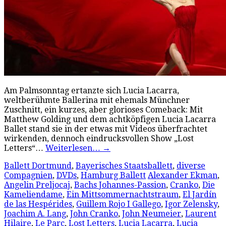
Am Palmsonntag ertanzte sich Lucia Lacarra,
weltberühmte Ballerina mit ehemals Münchner
Zuschnitt, ein kurzes, aber glorioses Comeback: Mit
Matthew Golding und dem achtköpfigen Lucia Lacarra
Ballet stand sie in der etwas mit Videos überfrachtet
wirkenden, dennoch eindrucksvollen Show „Lost
Letters“…
Weiterlesen…
→
Ballett Dortmund
,
Bayerisches Staatsballett
,
diverse
Compagnien
,
DVDs
,
Hamburg Ballett
Alexander Ekman
,
Angelin Preljocaj
,
Bachs Johannes-Passion
,
Cranko
,
Die
Kameliendame
,
Ein Mittsommernachtstraum
,
El Jardín
de las Hespérides
,
Guillem Rojo I Gallego
,
Igor Zelensky
,
Joachim A. Lang
,
John Cranko
,
John Neumeier
,
Laurent
Hilaire
,
Le Parc
,
Lost Letters
,
Lucia Lacarra
,
Lucia