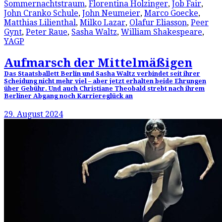
Sommernachtstraum
,
Florentina Holzinger
,
Job Fair
,
John Cranko Schule
,
John Neumeier
,
Marco Goecke
,
Matthias Lilienthal
,
Milko Lazar
,
Olafur Eliasson
,
Peer
Gynt
,
Peter Raue
,
Sasha Waltz
,
William Shakespeare
,
YAGP
Aufmarsch der Mittelmäßigen
Das Staatsballett Berlin und Sasha Waltz verbindet seit ihrer
Scheidung nicht mehr viel – aber jetzt erhalten beide Ehrungen
über Gebühr. Und auch Christiane Theobald strebt nach ihrem
Berliner Abgang noch Karriereglück an
29. August 2024