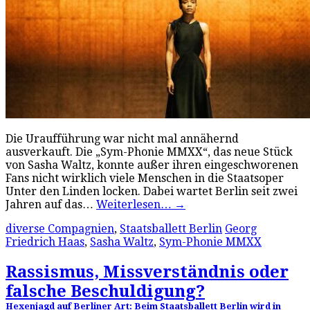
Die Uraufführung war nicht mal annähernd
ausverkauft. Die „Sym-Phonie MMXX“, das neue Stück
von Sasha Waltz, konnte außer ihren eingeschworenen
Fans nicht wirklich viele Menschen in die Staatsoper
Unter den Linden locken. Dabei wartet Berlin seit zwei
Jahren auf das…
Weiterlesen…
→
diverse Compagnien
,
Staatsballett Berlin
Georg
Friedrich Haas
,
Sasha Waltz
,
Sym-Phonie MMXX
Rassismus, Missverständnis oder
falsche Beschuldigung?
Hexenjagd auf Berliner Art: Beim Staatsballett Berlin wird in