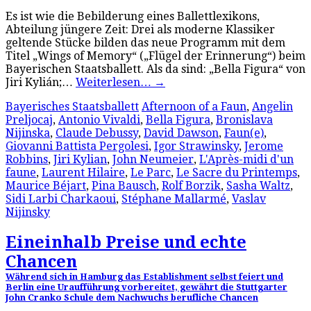
Es ist wie die Bebilderung eines Ballettlexikons,
Abteilung jüngere Zeit: Drei als moderne Klassiker
geltende Stücke bilden das neue Programm mit dem
Titel „Wings of Memory“ („Flügel der Erinnerung“) beim
Bayerischen Staatsballett. Als da sind: „Bella Figura“ von
Jiri Kylián;…
Weiterlesen…
→
Bayerisches Staatsballett
Afternoon of a Faun
,
Angelin
Preljocaj
,
Antonio Vivaldi
,
Bella Figura
,
Bronislava
Nijinska
,
Claude Debussy
,
David Dawson
,
Faun(e)
,
Giovanni Battista Pergolesi
,
Igor Strawinsky
,
Jerome
Robbins
,
Jiri Kylian
,
John Neumeier
,
L'Après-midi d'un
faune
,
Laurent Hilaire
,
Le Parc
,
Le Sacre du Printemps
,
Maurice Béjart
,
Pina Bausch
,
Rolf Borzik
,
Sasha Waltz
,
Sidi Larbi Charkaoui
,
Stéphane Mallarmé
,
Vaslav
Nijinsky
Eineinhalb Preise und echte
Chancen
Während sich in Hamburg das Establishment selbst feiert und
Berlin eine Uraufführung vorbereitet, gewährt die Stuttgarter
John Cranko Schule dem Nachwuchs berufliche Chancen