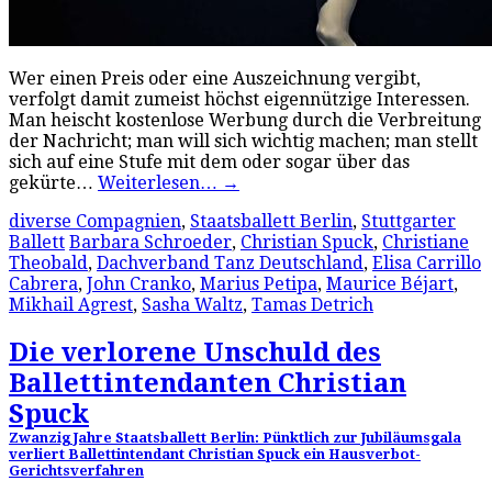
Wer einen Preis oder eine Auszeichnung vergibt,
verfolgt damit zumeist höchst eigennützige Interessen.
Man heischt kostenlose Werbung durch die Verbreitung
der Nachricht; man will sich wichtig machen; man stellt
sich auf eine Stufe mit dem oder sogar über das
gekürte…
Weiterlesen…
→
diverse Compagnien
,
Staatsballett Berlin
,
Stuttgarter
Ballett
Barbara Schroeder
,
Christian Spuck
,
Christiane
Theobald
,
Dachverband Tanz Deutschland
,
Elisa Carrillo
Cabrera
,
John Cranko
,
Marius Petipa
,
Maurice Béjart
,
Mikhail Agrest
,
Sasha Waltz
,
Tamas Detrich
Die verlorene Unschuld des
Ballettintendanten Christian
Spuck
Zwanzig Jahre Staatsballett Berlin: Pünktlich zur Jubiläumsgala
verliert Ballettintendant Christian Spuck ein Hausverbot-
Gerichtsverfahren