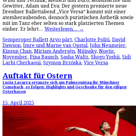
Wind und Technik, Mensch und Büro, Mondnächte und
Gewitter, Adam und Eva: Der gestern premierte neue
Dresdner Ballettabend „Vice Versa“ kommt mit einer
atemberaubenden, dennoch puristischen Ästhetik sowie
mit im Tanz eher selten so stark platzierten Themen
einher. Er lehrt…
Weiterlesen…
→
Semperoper Ballett
Arvo pärt
,
Charlotte Politi
,
David
Dawson
,
Imre und Marne van Opstal
,
John Neumeier
,
Kinsun Chan
,
Miriam Andersén
,
Nijinsky
,
Noetic
,
November
,
Pina Bausch
,
Sasha Waltz
,
Shogo Yoshii
,
Sidi
Larbi Cherkaoui
,
Szymon Brzóska
,
Vice Versa
Auftakt für Ostern
Lucia Lacarra ertanzte sich am Palmsonntag ihr Münchner
Comeback, es folgen: Highlights und Geschenke für den eiligen
Osterhasen
15. April 2025