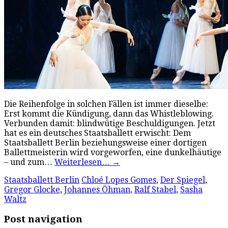
Die Reihenfolge in solchen Fällen ist immer dieselbe:
Erst kommt die Kündigung, dann das Whistleblowing.
Verbunden damit: blindwütige Beschuldigungen. Jetzt
hat es ein deutsches Staatsballett erwischt: Dem
Staatsballett Berlin beziehungsweise einer dortigen
Ballettmeisterin wird vorgeworfen, eine dunkelhäutige
– und zum…
Weiterlesen…
→
Staatsballett Berlin
Chloé Lopes Gomes
,
Der Spiegel
,
Gregor Glocke
,
Johannes Öhman
,
Ralf Stabel
,
Sasha
Waltz
Post navigation