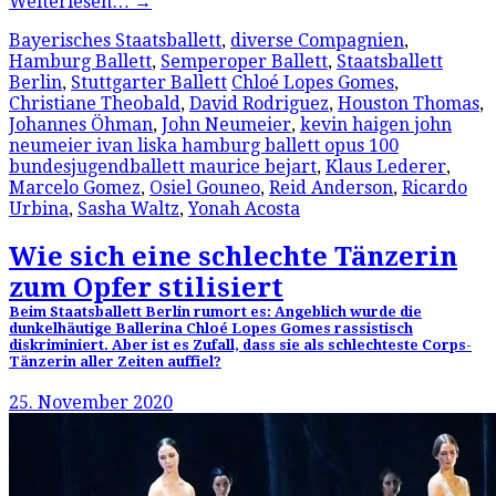
Weiterlesen…
→
Bayerisches Staatsballett
,
diverse Compagnien
,
Hamburg Ballett
,
Semperoper Ballett
,
Staatsballett
Berlin
,
Stuttgarter Ballett
Chloé Lopes Gomes
,
Christiane Theobald
,
David Rodriguez
,
Houston Thomas
,
Johannes Öhman
,
John Neumeier
,
kevin haigen john
neumeier ivan liska hamburg ballett opus 100
bundesjugendballett maurice bejart
,
Klaus Lederer
,
Marcelo Gomez
,
Osiel Gouneo
,
Reid Anderson
,
Ricardo
Urbina
,
Sasha Waltz
,
Yonah Acosta
Wie sich eine schlechte Tänzerin
zum Opfer stilisiert
Beim Staatsballett Berlin rumort es: Angeblich wurde die
dunkelhäutige Ballerina Chloé Lopes Gomes rassistisch
diskriminiert. Aber ist es Zufall, dass sie als schlechteste Corps-
Tänzerin aller Zeiten auffiel?
25. November 2020