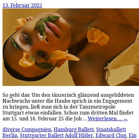
13. Februar 2025
So geht das: Um den tänzerisch glänzend ausgebildeten
Nachwuchs unter die Haube sprich in ein Engagement
zu bringen, ließ man sich in der Tanzmetropole
Stuttgart etwas einfallen. Schon zum dritten Mal findet
am 15. und 16. Februar 25 die Job…
Weiterlesen…
→
diverse Compagnien
,
Hamburg Ballett
,
Staatsballett
Berlin
,
Stuttgarter Ballett
Adolf Hitler
,
Edward Clug
,
Ein