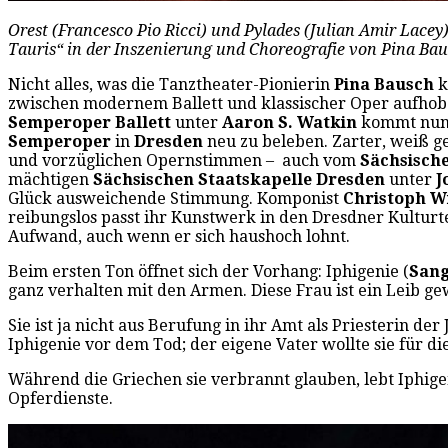
Orest (Francesco Pio Ricci) und Pylades (Julian Amir Lacey
Tauris“ in der Inszenierung und Choreografie von Pina Ba
Nicht alles, was die Tanztheater-Pionierin
Pina Bausch
k
zwischen modernem Ballett und klassischer Oper aufhob 
Semperoper Ballett
unter
Aaron S. Watkin
kommt nun 
Semperoper
in
Dresden
neu zu beleben. Zarter, weiß ge
und vorzüglichen Opernstimmen – auch vom
Sächsisch
mächtigen
Sächsischen Staatskapelle
Dresden
unter
J
Glück ausweichende Stimmung. Komponist
Christoph W
reibungslos passt ihr Kunstwerk in den Dresdner Kultur
Aufwand, auch wenn er sich haushoch lohnt.
Beim ersten Ton öffnet sich der Vorhang: Iphigenie (
Sang
ganz verhalten mit den Armen. Diese Frau ist ein Leib ge
Sie ist ja nicht aus Berufung in ihr Amt als Priesterin 
Iphigenie vor dem Tod; der eigene Vater wollte sie für die
Während die Griechen sie verbrannt glauben, lebt Iphigen
Opferdienste.