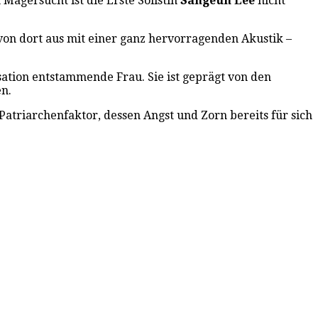
Magersucht ist die Erste Solistin
Sangeun Lee
nicht
 von dort aus mit einer ganz hervorragenden Akustik –
sation entstammende Frau. Sie ist geprägt von den
en.
 Patriarchenfaktor, dessen Angst und Zorn bereits für sich