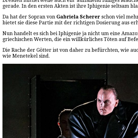
Dresden mittlerweile auch ein auffallend fülliges Mädc
gerade. In den ersten Akten ist ihre Iphigenie seltsam bla
Da hat der Sopran von
Gabriela Scherer
schon viel mehr
bietet sie diese Partie mit der richtigen Dosierung aus 
Nun handelt es sich bei Iphigenie ja nicht um eine Amazo
griechischen Werten, die ein willkürliches Töten auf Befe
Die Rache der Götter ist von daher zu befürchten, wie auc
wie Menetekel sind.