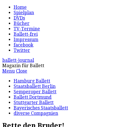
Home
Spielplan
DVDs
Bücher
TV-Termine
Ballett-frei
Impressum
facebook
Twitter
ballett-journal
Magazin für Ballett
Menu
Close
Hamburg Ballett
Staatsballett Berlin
Semperoper Ballett
Ballett Dortmund
Stuttgarter Ballett
Bayerisches Staatsballett
diverse Compagnien
Rette den Bruder!