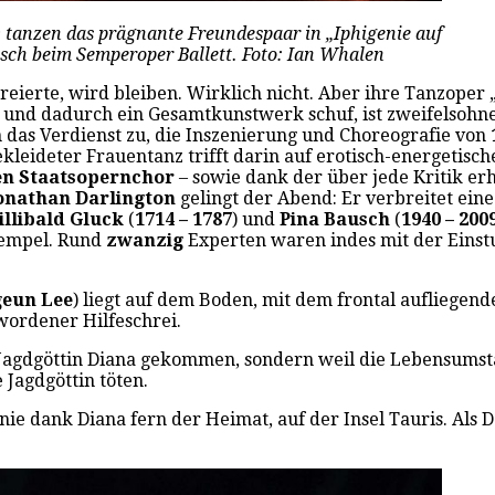
) tanzen das prägnante Freundespaar in „Iphigenie auf
usch beim Semperoper Ballett. Foto: Ian Whalen
reierte, wird bleiben. Wirklich nicht. Aber ihre Tanzoper 
und dadurch ein Gesamtkunstwerk schuf, ist zweifelsohne
das Verdienst zu, die Inszenierung und Choreografie von
kleideter Frauentanz trifft darin auf erotisch-energetisc
en Staatsopernchor
– sowie dank der über jede Kritik e
onathan Darlington
gelingt der Abend: Er verbreitet eine
illibald Gluck
(
1714 – 1787
) und
Pina Bausch
(
1940 – 200
tempel. Rund
zwanzig
Experten waren indes mit der Einstu
eun Lee
) liegt auf dem Boden, mit dem frontal aufliegen
wordener Hilfeschrei.
der Jagdgöttin Diana gekommen, sondern weil die Lebensumst
 Jagdgöttin töten.
ie dank Diana fern der Heimat, auf der Insel Tauris. Als D