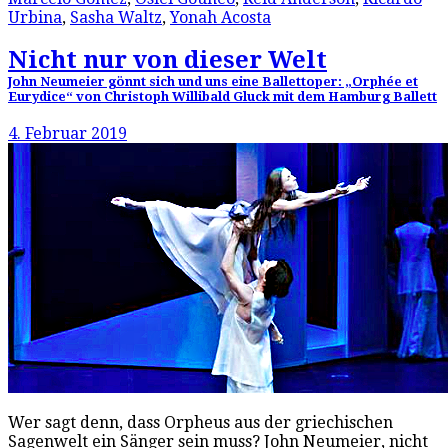
Urbina
,
Sasha Waltz
,
Yonah Acosta
Nicht nur von dieser Welt
John Neumeier gönnt sich und uns eine Ballettoper: „Orphée et
Eurydice“ von Christoph Willibald Gluck mit dem Hamburg Ballett
4. Februar 2019
Wer sagt denn, dass Orpheus aus der griechischen
Sagenwelt ein Sänger sein muss? John Neumeier, nicht