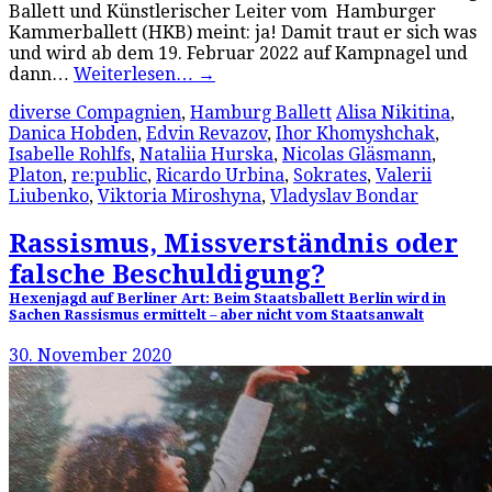
Ballett und Künstlerischer Leiter vom Hamburger
Kammerballett (HKB) meint: ja! Damit traut er sich was
und wird ab dem 19. Februar 2022 auf Kampnagel und
dann…
Weiterlesen…
→
diverse Compagnien
,
Hamburg Ballett
Alisa Nikitina
,
Danica Hobden
,
Edvin Revazov
,
Ihor Khomyshchak
,
Isabelle Rohlfs
,
Nataliia Hurska
,
Nicolas Gläsmann
,
Platon
,
re:public
,
Ricardo Urbina
,
Sokrates
,
Valerii
Liubenko
,
Viktoria Miroshyna
,
Vladyslav Bondar
Rassismus, Missverständnis oder
falsche Beschuldigung?
Hexenjagd auf Berliner Art: Beim Staatsballett Berlin wird in
Sachen Rassismus ermittelt – aber nicht vom Staatsanwalt
30. November 2020