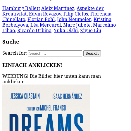
Hamburg Ballett
Aleix Martínez
,
Aspekte der
Kreativität
,
Edvin Revazov
,
Filip Clefos
,
Florencia
Chinellato
,
Florian Pohl
,
John Neumeier
,
Kristina
Borbelyova
,
Léa Mercurol
,
Marc Jubete
,
Marcelino
Libao
,
Ricardo Urbina
,
Yuka Oishi
,
Ziyue Liu
Suche
Search for:
EINFACH ANKLICKEN!
WERBUNG! Die Bilder hier unten kann man
anklicken...!