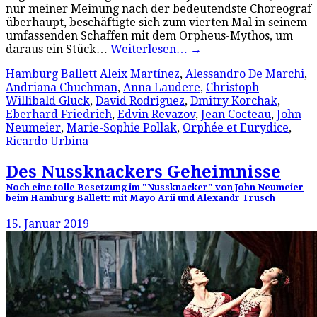
nur meiner Meinung nach der bedeutendste Choreograf
überhaupt, beschäftigte sich zum vierten Mal in seinem
umfassenden Schaffen mit dem Orpheus-Mythos, um
daraus ein Stück…
Weiterlesen…
→
Hamburg Ballett
Aleix Martínez
,
Alessandro De Marchi
,
Andriana Chuchman
,
Anna Laudere
,
Christoph
Willibald Gluck
,
David Rodriguez
,
Dmitry Korchak
,
Eberhard Friedrich
,
Edvin Revazov
,
Jean Cocteau
,
John
Neumeier
,
Marie-Sophie Pollak
,
Orphée et Eurydice
,
Ricardo Urbina
Des Nussknackers Geheimnisse
Noch eine tolle Besetzung im "Nussknacker" von John Neumeier
beim Hamburg Ballett: mit Mayo Arii und Alexandr Trusch
15. Januar 2019