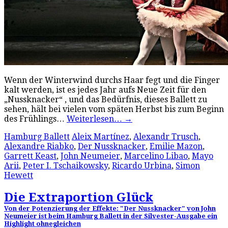
Wenn der Winterwind durchs Haar fegt und die Finger
kalt werden, ist es jedes Jahr aufs Neue Zeit für den
„Nussknacker“ , und das Bedürfnis, dieses Ballett zu
sehen, hält bei vielen vom späten Herbst bis zum Beginn
des Frühlings…
Weiterlesen…
→
Hamburg Ballett
Aleix Martínez
,
Alexandr Trusch
,
Alexandre Riabko
,
Der Nussknacker
,
Emilie Mazon
,
Garrett Keast
,
John Neumeier
,
Marcelino Libao
,
Mayo
Arii
,
Peter I. Tschaikowsky
,
Ricardo Urbina
,
Simon
Hewett
Die Extraportion Glück
Von der Potenzierung der Effekte: "Der Nussknacker" von John
Neumeier ist beim Hamburg Ballett in der Silvester-Ausgabe ein
Highlight ohnegleichen