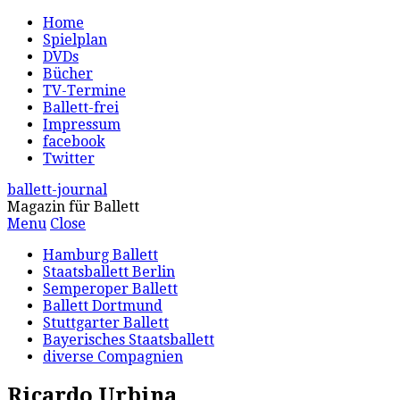
Home
Spielplan
DVDs
Bücher
TV-Termine
Ballett-frei
Impressum
facebook
Twitter
ballett-journal
Magazin für Ballett
Menu
Close
Hamburg Ballett
Staatsballett Berlin
Semperoper Ballett
Ballett Dortmund
Stuttgarter Ballett
Bayerisches Staatsballett
diverse Compagnien
Ricardo Urbina