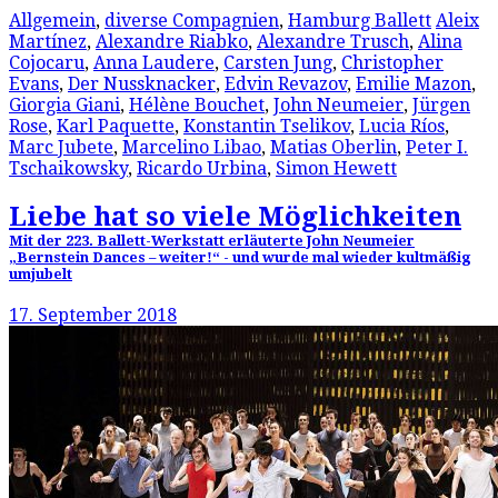
Allgemein
,
diverse Compagnien
,
Hamburg Ballett
Aleix
Martínez
,
Alexandre Riabko
,
Alexandre Trusch
,
Alina
Cojocaru
,
Anna Laudere
,
Carsten Jung
,
Christopher
Evans
,
Der Nussknacker
,
Edvin Revazov
,
Emilie Mazon
,
Giorgia Giani
,
Hélène Bouchet
,
John Neumeier
,
Jürgen
Rose
,
Karl Paquette
,
Konstantin Tselikov
,
Lucia Ríos
,
Marc Jubete
,
Marcelino Libao
,
Matias Oberlin
,
Peter I.
Tschaikowsky
,
Ricardo Urbina
,
Simon Hewett
Liebe hat so viele Möglichkeiten
Mit der 223. Ballett-Werkstatt erläuterte John Neumeier
„Bernstein Dances – weiter!“ - und wurde mal wieder kultmäßig
umjubelt
17. September 2018