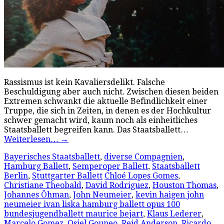
Rassismus ist kein Kavaliersdelikt. Falsche
Beschuldigung aber auch nicht. Zwischen diesen beiden
Extremen schwankt die aktuelle Befindlichkeit einer
Truppe, die sich in Zeiten, in denen es der Hochkultur
schwer gemacht wird, kaum noch als einheitliches
Staatsballett begreifen kann. Das Staatsballett…
Weiterlesen…
→
Bayerisches Staatsballett
,
diverse Compagnien
,
Hamburg Ballett
,
Semperoper Ballett
,
Staatsballett
Berlin
,
Stuttgarter Ballett
Chloé Lopes Gomes
,
Christiane Theobald
,
David Rodriguez
,
Houston Thomas
,
Johannes Öhman
,
John Neumeier
,
kevin haigen john
neumeier ivan liska hamburg ballett opus 100
bundesjugendballett maurice bejart
,
Klaus Lederer
,
Marcelo Gomez
,
Osiel Gouneo
,
Reid Anderson
,
Ricardo