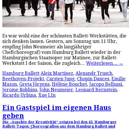
Es war wohl eine der schönsten Ballett-Werkstätten, die
sich denken lassen. Gestern, am Sonntag um 11 Uhr,
empfing John Neumeier als langjähriger
Chef(choreograf) vom Hamburg Ballett wieder in der
Hamburgischen Staatsoper zur Matinee, zur Ballett-
Werkstatt I der Saison, die zugleich…
Weiterlesen…
→
Hamburg Ballett
Aleix Martínez
,
Alexandr Trusch
,
Beethoven-Projekt
,
Carsten Jung
,
Chopin Dances
,
Emilie
Mazon
,
Greta Jörgens
,
Hélène Bouchet
,
Jacopo Bellussi
,
Jerome Robbins
,
John Neumeier
,
Leonard Bernstein
,
Ricardo Urbina
,
Xue LIn
Ein Gastspiel im eigenen Haus
geben
Die „Aspekte der Kreativität“ zeigten bei den 42. Hamburger
Ballett-Tagen: Choreografien aus dem Hamburg Ballett und