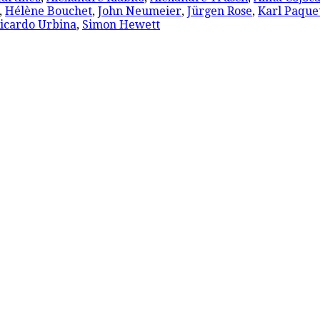
,
Hélène Bouchet
,
John Neumeier
,
Jürgen Rose
,
Karl Paque
icardo Urbina
,
Simon Hewett