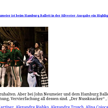
meier ist beim Hamburg Ballett in der Silvester-Ausgabe ein Highli
aufzuhalten. Aber bei John Neumeier und dem Hamburg Balle
ung, Vervierfachung all dessen sind. „Der Nussknacker“ 
Martínez
,
Alexandre Riabko
,
Alexandre Trusch
,
Alina Cojoc