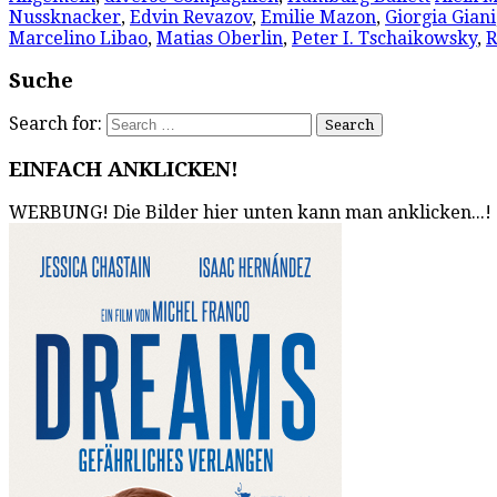
Nussknacker
,
Edvin Revazov
,
Emilie Mazon
,
Giorgia Giani
Marcelino Libao
,
Matias Oberlin
,
Peter I. Tschaikowsky
,
R
Suche
Search for:
EINFACH ANKLICKEN!
WERBUNG! Die Bilder hier unten kann man anklicken...!