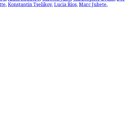
tte
,
Konstantin Tselikov
,
Lucia Ríos
,
Marc Jubete
,