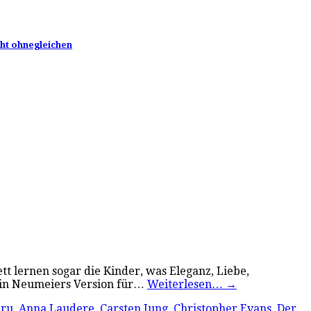
ght ohnegleichen
tt lernen sogar die Kinder, was Eleganz, Liebe,
, in Neumeiers Version für…
Weiterlesen…
→
aru
,
Anna Laudere
,
Carsten Jung
,
Christopher Evans
,
Der