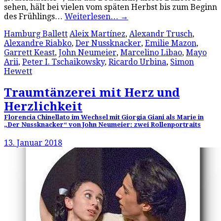
sehen, hält bei vielen vom späten Herbst bis zum Beginn
des Frühlings…
Weiterlesen…
→
Hamburg Ballett
Aleix Martínez
,
Alexandr Trusch
,
Alexandre Riabko
,
Der Nussknacker
,
Emilie Mazon
,
Garrett Keast
,
John Neumeier
,
Marcelino Libao
,
Mayo
Arii
,
Peter I. Tschaikowsky
,
Ricardo Urbina
,
Simon
Hewett
Traumtänzerei mit Herz und
Herzlichkeit
Florencia Chinellato im Wechsel mit Giorgia Giani als Marie in
„Der Nussknacker“ von John Neumeier: zwei Rollenportraits
13. Januar 2018