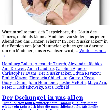
Warum sollte man sich Terpsichore, die Göttin des
Tanzes, nicht als kleines Mädchen vorstellen, das jeden
Abend neu das Tanzen erlernt? In „Der Nussknacker“ in
der Version von John Neumeier geht es genau darum:
um ein Mädchen, das erwachsen wird,…
Weiterlesen…
→
Hamburg Ballett
Alexandr Trusch
,
Alexandre Riabko
,
Ann Drower
,
Anna Laudere
,
Carolina Agüero
,
Christopher Evans
,
Der Nussknacker
,
Edvin Revazov
,
Emilie Mazon
,
Florencia Chinellato
,
Garrett Keast
,
Giorgia Giani
,
John Neumeier
,
Leslie McBeth
,
Mayo Arii
,
Peter I. Tschaikowsky
,
Sara Coffield
Der Dschungel in uns allen
„Othello“ von John Neumeier beim Hamburg Ballett: immer
wieder ein Lehrstück über die menschliche Seele. Mit Emilie