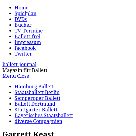
Home
Spielplan
DVDs
Bücher
TV-Termine
Ballett-frei
Impressum
facebook
Twitter
ballett-journal
Magazin für Ballett
Menu
Close
Hamburg Ballett
Staatsballett Berlin
Semperoper Ballett
Ballett Dortmund
Stuttgarter Ballett
Bayerisches Staatsballett
diverse Compagnien
Garrett Keast