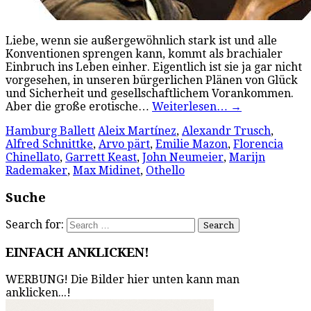
Liebe, wenn sie außergewöhnlich stark ist und alle
Konventionen sprengen kann, kommt als brachialer
Einbruch ins Leben einher. Eigentlich ist sie ja gar nicht
vorgesehen, in unseren bürgerlichen Plänen von Glück
und Sicherheit und gesellschaftlichem Vorankommen.
Aber die große erotische…
Weiterlesen…
→
Hamburg Ballett
Aleix Martínez
,
Alexandr Trusch
,
Alfred Schnittke
,
Arvo pärt
,
Emilie Mazon
,
Florencia
Chinellato
,
Garrett Keast
,
John Neumeier
,
Marijn
Rademaker
,
Max Midinet
,
Othello
Suche
Search for:
EINFACH ANKLICKEN!
WERBUNG! Die Bilder hier unten kann man
anklicken...!