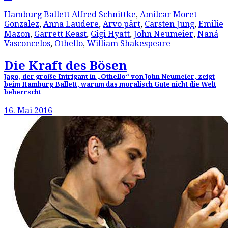
Hamburg Ballett
Alfred Schnittke
,
Amilcar Moret
Gonzalez
,
Anna Laudere
,
Arvo pärt
,
Carsten Jung
,
Emilie
Mazon
,
Garrett Keast
,
Gigi Hyatt
,
John Neumeier
,
Naná
Vasconcelos
,
Othello
,
William Shakespeare
Die Kraft des Bösen
Jago, der große Intrigant in „Othello“ von John Neumeier, zeigt
beim Hamburg Ballett, warum das moralisch Gute nicht die Welt
beherrscht
16. Mai 2016