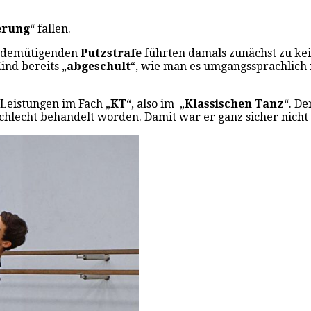
erung
“ fallen.
t demütigenden
Putzstrafe
führten damals zunächst zu ke
ind bereits „
abgeschult
“, wie man es umgangssprachlich
 Leistungen im Fach „
KT
“, also im „
Klassischen Tanz
“. D
hlecht behandelt worden. Damit war er ganz sicher nicht 