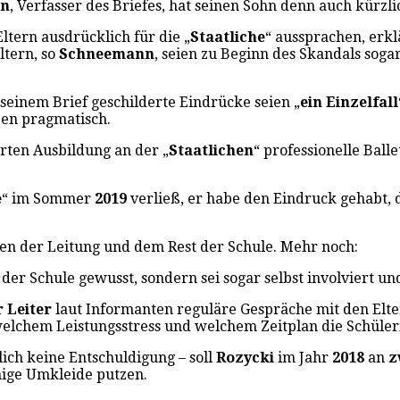
nn
, Verfasser des Briefes, hat seinen Sohn denn auch kürzl
tern ausdrücklich für die „
Staatliche
“ aussprachen, erklä
ltern, so
Schneemann
, seien zu Beginn des Skandals soga
n seinem Brief geschilderte Eindrücke seien „
ein Einzelfall
eben pragmatisch.
rten Ausbildung an der „
Staatlichen
“ professionelle Ball
e
“ im Sommer
2019
verließ, er habe den Eindruck gehabt, 
en der Leitung und dem Rest der Schule. Mehr noch:
der Schule gewusst, sondern sei sogar selbst involviert u
r Leiter
laut Informanten reguläre Gespräche mit den Elt
elchem Leistungsstress und welchem Zeitplan die Schüle
ich keine Entschuldigung – soll
Rozycki
im Jahr
2018
an
z
mige Umkleide putzen.