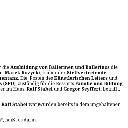
r die
Ausbildung von Ballerinen und Ballerinos
die
en:
Marek Rozycki
, früher der
Stellvertretende
hnentanz
. Die Posten des
Künstlerischen Leiters
und
es
(
SPD
), zuständig für die Ressorts
Familie und Bildung
,
ter im Haus,
Ralf Stabel
und
Gregor Seyffert
, betrifft,
n
Ralf Stabel
war)wurden bereits in dem ungehaltenen
, heißt es darin.