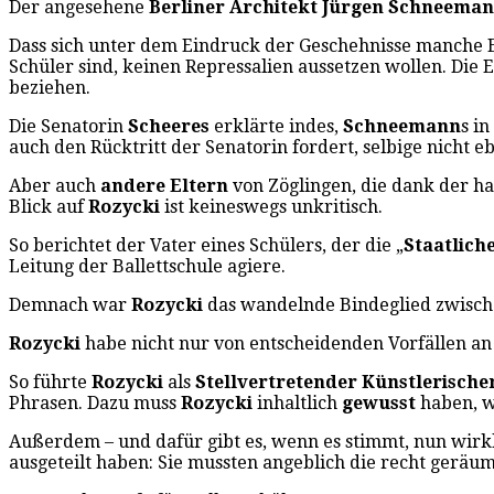
Der angesehene
Berliner Architekt
Jürgen Schneema
Dass sich unter dem Eindruck der Geschehnisse manche El
Schüler sind, keinen Repressalien aussetzen wollen. Die E
beziehen.
Die Senatorin
Scheeres
erklärte indes,
Schneemann
s i
auch den Rücktritt der Senatorin fordert, selbige nicht 
Aber auch
andere Eltern
von Zöglingen, die dank der ha
Blick auf
Rozycki
ist keineswegs unkritisch.
So berichtet der Vater eines Schülers, der die „
Staatlich
Leitung der Ballettschule agiere.
Demnach war
Rozycki
das wandelnde Bindeglied zwisch
Rozycki
habe nicht nur von entscheidenden Vorfällen an 
So führte
Rozycki
als
Stellvertretender Künstlerische
Phrasen. Dazu muss
Rozycki
inhaltlich
gewusst
haben, w
Außerdem – und dafür gibt es, wenn es stimmt, nun wirkl
ausgeteilt haben: Sie mussten angeblich die recht geräu