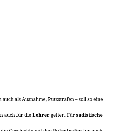
uch als Ausnahme, Putzstrafen – soll so eine
rn auch für die
Lehrer
gelten. Für
sadistische
 die Geschichte mit den
Putzstrafen
für mich