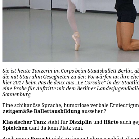
Sie ist heute Tänzerin im Corps beim Staatsballett Berlin, a
die mit Starruhm Gesegneten zu den Vorwürfen an ihre ehem
hier 2017 beim Pas de deux aus „Le Corsaire“ in der Staatlic
eine Probe für Auftritte mit dem Berliner Landesjugendballet
Sonnenburg
Eine schikanöse Sprache, humorlose verbale Erniedrigung
zeitgemäße Ballettausbildung
aussehen?
Klassischer Tanz
steht für
Disziplin
und
Härte
auch geg
Spielchen
darf da kein Platz sein.
Auch wenn
Rozycki
nicht zu jenen Lehrern gehört, die 