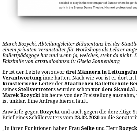
Marek Rozycki, Abteilungsleiter Bühnentanz bei der Staatli
einem privaten Veranstalter für Workshops als Lehrer ange
Ballettpädagoge hat und wenn ja, welches, steht da nicht. Ei
Faksimile von artstudiodanza.it: Gisela Sonnenburg
Er ist der Letzte von zuvor
drei Männern in Leitungsfu
Verantwortung
inne hatten. Nach wie vor ist er dort in 
künstlerische Leiter
der
Staatlichen Ballettschule Be
seines
Stellvertreter
s wurden schon
vor dem Skandal
Marek
Rozycki
bis heute von der Freistellung ausnahm,
ist unklar. Eine Anfrage hierzu läuft.
Anwürfe gegen
Rozycki
und auch gegen die derzeitige S
Brief eines Schülervaters vom
23.02.2020
an die Senator
„In ihren Funktionen haben Frau
Seike
und Herr
Rozyc