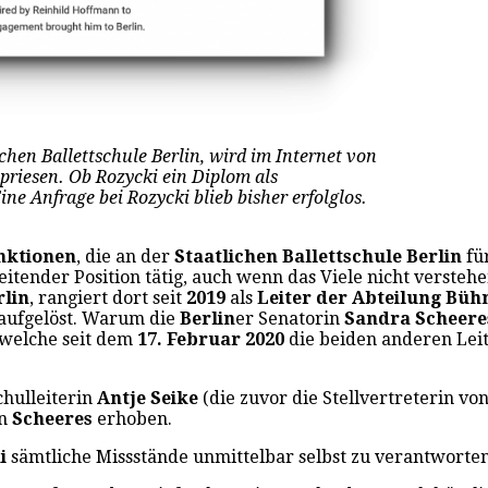
chen Ballettschule Berlin, wird im Internet von
priesen. Ob Rozycki ein Diplom als
ne Anfrage bei Rozycki blieb bisher erfolglos.
nktionen
, die an der
Staatlichen Ballettschule Berlin
fü
leitender Position tätig, auch wenn das Viele nicht versteh
rlin
, rangiert dort seit
2019
als
Leiter der Abteilung Bü
aufgelöst. Warum die
Berlin
er Senatorin
Sandra Scheer
 welche seit dem
17. Februar 2020
die beiden anderen Lei
chulleiterin
Antje Seike
(die zuvor die Stellvertreterin vo
in
Scheeres
erhoben.
ki
sämtliche Missstände unmittelbar selbst zu verantworten“