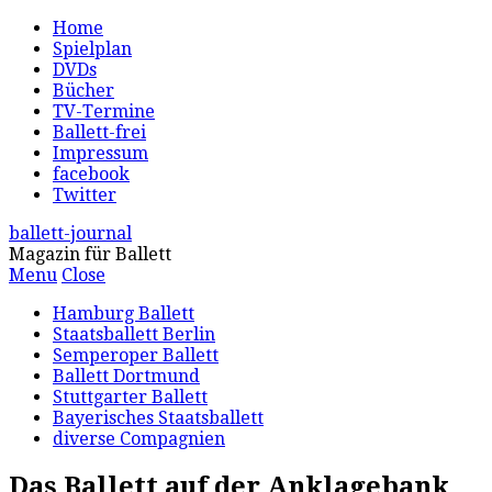
Home
Spielplan
DVDs
Bücher
TV-Termine
Ballett-frei
Impressum
facebook
Twitter
ballett-journal
Magazin für Ballett
Menu
Close
Hamburg Ballett
Staatsballett Berlin
Semperoper Ballett
Ballett Dortmund
Stuttgarter Ballett
Bayerisches Staatsballett
diverse Compagnien
Das Ballett auf der Anklagebank