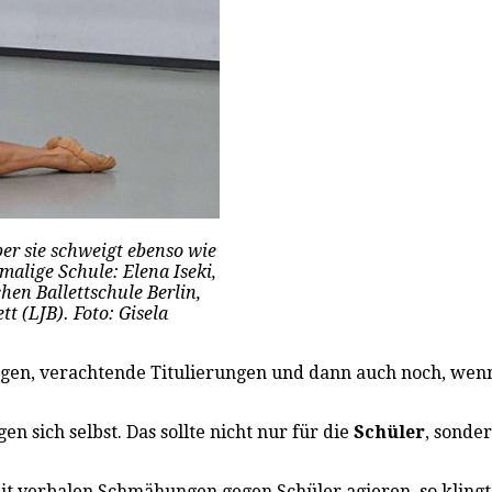
ber sie schweigt ebenso wie
alige Schule: Elena Iseki,
hen Ballettschule Berlin,
t (LJB). Foto: Gisela
en, verachtende Titulierungen und dann auch noch, wenn a
en sich selbst. Das sollte nicht nur für die
Schüler
, sonde
mit verbalen Schmähungen gegen Schüler agieren, so klingt