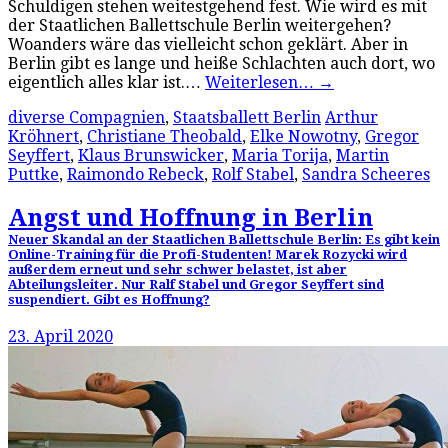
Schuldigen stehen weitestgehend fest. Wie wird es mit
der Staatlichen Ballettschule Berlin weitergehen?
Woanders wäre das vielleicht schon geklärt. Aber in
Berlin gibt es lange und heiße Schlachten auch dort, wo
eigentlich alles klar ist.…
Weiterlesen…
→
diverse Compagnien
,
Staatsballett Berlin
Arthur
Kröhnert
,
Christiane Theobald
,
Elke Nowotny
,
Gregor
Seyffert
,
Klaus Brunswicker
,
Maria Torija
,
Martin
Puttke
,
Raimondo Rebeck
,
Rolf Stabel
,
Sandra Scheeres
Angst und Hoffnung in Berlin
Neuer Skandal an der Staatlichen Ballettschule Berlin: Es gibt kein
Online-Training für die Profi-Studenten! Marek Rozycki wird
außerdem erneut und sehr schwer belastet, ist aber
Abteilungsleiter. Nur Ralf Stabel und Gregor Seyffert sind
suspendiert. Gibt es Hoffnung?
23. April 2020