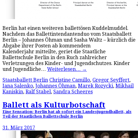
Berlin hat einen weiteren ballettösen Kuddelmuddel.
Nachdem das Ballettintendantenduo vom Staatsballett
Berlin – Johannes Öhman und Sasha Waltz – kürzlich die
Abgabe ihrer Posten ab kommendem
Kalenderjahr mitteilte, geriet die Staatliche
Ballettschule Berlin in den Ruch zahlreicher
Verletzungen des Kinder- und Jugendschutzes. Kinder
und Jugendliche…
Weiterlesen…
→
Staatsballett Berlin
Christine Camillo
,
Gregor Seyffert
,
Iana Salenko
,
Johannes Öhman
,
Marek Rozycki
,
Mikhail
Kaniskin
,
Ralf Stabel
,
Sandra Scheeres
Ballett als Kulturbotschaft
Eine Sensation: Berlin hat ab sofort ein Landesjugendballett, als
Teil der Staatlichen Ballettschule Berlin
31. März 2017