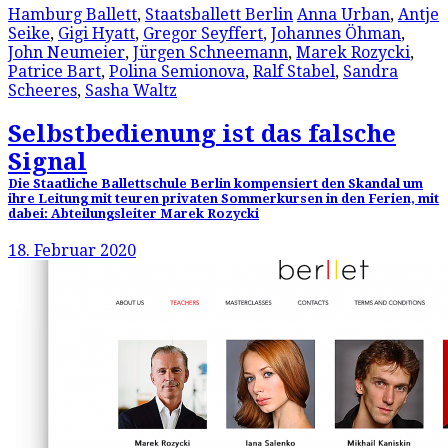
Hamburg Ballett
,
Staatsballett Berlin
Anna Urban
,
Antje
Seike
,
Gigi Hyatt
,
Gregor Seyffert
,
Johannes Öhman
,
John Neumeier
,
Jürgen Schneemann
,
Marek Rozycki
,
Patrice Bart
,
Polina Semionova
,
Ralf Stabel
,
Sandra
Scheeres
,
Sasha Waltz
Selbstbedienung ist das falsche
Signal
Die Staatliche Ballettschule Berlin kompensiert den Skandal um
ihre Leitung mit teuren privaten Sommerkursen in den Ferien, mit
dabei: Abteilungsleiter Marek Rozycki
18. Februar 2020