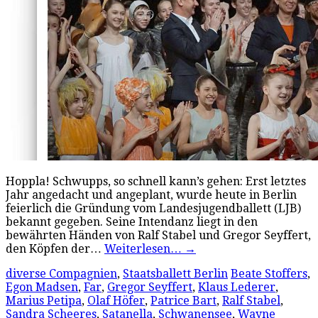
Hoppla! Schwupps, so schnell kann’s gehen: Erst letztes
Jahr angedacht und angeplant, wurde heute in Berlin
feierlich die Gründung vom Landesjugendballett (LJB)
bekannt gegeben. Seine Intendanz liegt in den
bewährten Händen von Ralf Stabel und Gregor Seyffert,
den Köpfen der…
Weiterlesen…
→
diverse Compagnien
,
Staatsballett Berlin
Beate Stoffers
,
Egon Madsen
,
Far
,
Gregor Seyffert
,
Klaus Lederer
,
Marius Petipa
,
Olaf Höfer
,
Patrice Bart
,
Ralf Stabel
,
Sandra Scheeres
,
Satanella
,
Schwanensee
,
Wayne